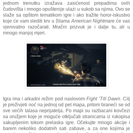
jednom trenutku izražava zasićenost prepadima ovih
čudovišta i mnogo opuštenije ulazi u sukob sa njima. Ovo se
slaže sa opštom tematikom igre i ako tražite horor-iskustvo
koje će vam slediti krv u žilama
American Nightmare
će vas
vjerovatno razočarati. Mračni prizvuk je i dalje tu, ali u
mnogo manjoj mjeri.
Igra ima i arkadni režim pod naslovom
Fight ’Till Dawn
. Cilj
je preživjeti noć na jednoj od pet mapa, pritom braneći se od
sve većih talasa neprijatelja. Po mapi su razbacani kovčezi
sa oružjem koje je moguće otključati stranicama iz rukopisa
sakupljenim tokom prelaska igre. Očekujte mnogo akcije i
barem nekoliko dodatnih sati zabave, a za one kojima je