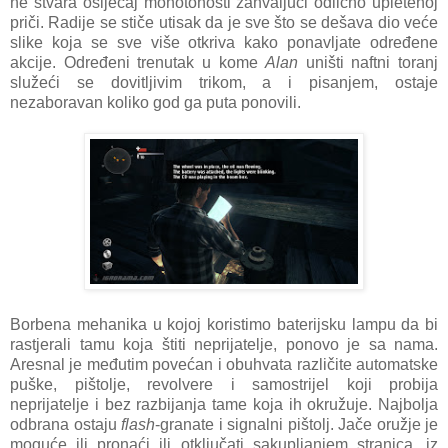
ne stvara osijećaj monotonosti zahvaljući odlično upletenoj
priči. Radije se stiče utisak da je sve što se dešava dio veće
slike koja se sve više otkriva kako ponavljate određene
akcije. Određeni trenutak u kome
Alan
uništi naftni toranj
služeći se dovitljivim trikom, a i pisanjem, ostaje
nezaboravan koliko god ga puta ponovili.
Borbena mehanika u kojoj koristimo baterijsku lampu da bi
rastjerali tamu koja štiti neprijatelje, ponovo je sa nama.
Aresnal je međutim povećan i obuhvata različite automatske
puške, pištolje, revolvere i samostrijel koji probija
neprijatelje i bez razbijanja tame koja ih okružuje. Najbolja
odbrana ostaju
flash
-granate i signalni pištolj. Jače oružje je
moguće ili pronaći ili otključati sakupljanjem stranica, iz