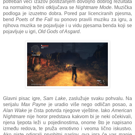
potreban veći izazov postizanjem dovoljno dobrog rezultata
na normalnoj težini otključava se
Nightmare Mode
. Muzička
podloga je izuzetno dobra. Pored par licenciranih pjesma,
bend
Poets of the Fall
su ponovo pravili muziku za igru, a
njihova muzika se pojavljuje i u vidu pjesama benda koji se
pojavljuje u igri,
Old Gods of Asgard
.
Glavni pisac igre,
Sam Lake
, zaslužuje svaku pohvalu. Na
serijalu
Max Payne
je uradio više nego odličan posao, a
Alan Wake
je čista potvrda njegove vještine. Iako
American
Nightmare
nije horor predstava kakvom bi je neki očekivali,
njena ljepota leži u pojedinostima, onome što je napisano
između redova, te pruža emotivno i veoma lično iskustvo.
Ako niste odigrali prvobitni naslov, ova igra će vas manje