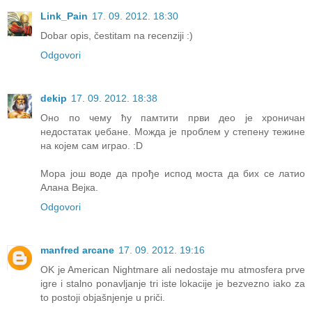
Link_Pain
17. 09. 2012. 18:30
Dobar opis, čestitam na recenziji :)
Odgovori
dekip
17. 09. 2012. 18:38
Оно по чему ћу памтити први део је хроничан
недостатак џебане. Можда је проблем у степену тежине
на којем сам играо. :D
Мора још воде да прође испод моста да бих се латио
Алана Вејка.
Odgovori
manfred arcane
17. 09. 2012. 19:16
OK je American Nightmare ali nedostaje mu atmosfera prve
igre i stalno ponavljanje tri iste lokacije je bezvezno iako za
to postoji objašnjenje u priči.