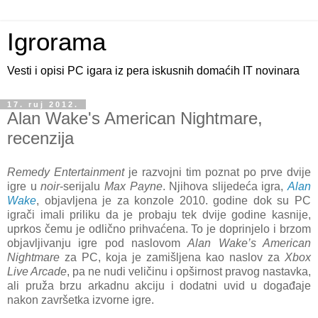
Igrorama
Vesti i opisi PC igara iz pera iskusnih domaćih IT novinara
17. ruj 2012.
Alan Wake's American Nightmare,
recenzija
Remedy Entertainment
je razvojni tim poznat po prve dvije
igre u
noir
-serijalu
Max Payne
. Njihova slijedeća igra,
Alan
Wake
, objavljena je za konzole 2010. godine dok su PC
igrači imali priliku da je probaju tek dvije godine kasnije,
uprkos čemu je odlično prihvaćena. To je doprinjelo i brzom
objavljivanju igre pod naslovom
Alan Wake’s American
Nightmare
za PC, koja je zamišljena kao naslov za
Xbox
Live Arcade
, pa ne nudi veličinu i opširnost pravog nastavka,
ali pruža brzu arkadnu akciju i dodatni uvid u događaje
nakon završetka izvorne igre.