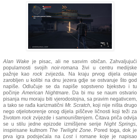
Alan Wake
je pisac, ali ne sasvim običan. Zahvaljujući
popularnosti svojih
noir
-romana živi u centru medijske
pažnje kao
rock
zvijezda. Na kraju prvog dijela ostaje
zarobljen u kolibi na dnu jezera gdje se ostvaruje što god
napiše. Odlučuje se da napiše sopstveno bjekstvo i tu
počinje
American Nightmare
. Da bi mu se naum ostvario
pisanja mu moraju biti vjerodostojna, sa pravim negativcem,
a tako se rađa karizmatični
Mr. Scratch
, koji nije ništa drugo
nego otjelotvorenje onog dijela piščeve ličnosti koji teži za
životom
rock
zvijezde i samouništenjem. Čitava priča odvija
se u stilu jedne epizode izmišljene serije
Night Springs
,
inspirisane kultnom
The Twilight Zone
. Pored toga, dok je
prva igra podsjećala na
Lost
i romane koje je napisao