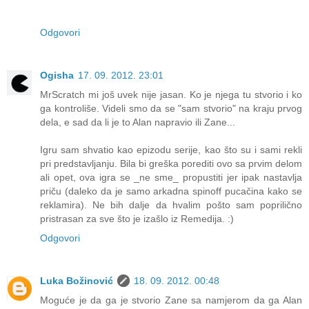
Odgovori
Ogisha
17. 09. 2012. 23:01
MrScratch mi još uvek nije jasan. Ko je njega tu stvorio i ko
ga kontroliše. Videli smo da se "sam stvorio" na kraju prvog
dela, e sad da li je to Alan napravio ili Zane...
Igru sam shvatio kao epizodu serije, kao što su i sami rekli
pri predstavljanju. Bila bi greška porediti ovo sa prvim delom
ali opet, ova igra se _ne sme_ propustiti jer ipak nastavlja
priču (daleko da je samo arkadna spinoff pucačina kako se
reklamira). Ne bih dalje da hvalim pošto sam poprilično
pristrasan za sve što je izašlo iz Remedija. :)
Odgovori
Luka Božinović
18. 09. 2012. 00:48
Moguće je da ga je stvorio Zane sa namjerom da ga Alan