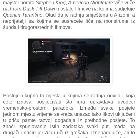
majstor horora
Stephen King
,
American Nightmare
više vuče
na
From Dusk Till Dawn
i ostale filmove na kojima sudjeluje
Quentin Tarantino
. Otud da je radnja smještena u Arizoni, a
neprijatelji sa kojima se susrećete liče na monstrume iz
šunda i drugorazrednih filmova.
Postoje ukupno tri mjesta u kojima se radnja odvija i koja
ćete iznova posijećivati što igra opravdava uvodeći
vremensko-prostorni paradoks. Između svake posjete
jednom mjestu vrijeme se vraća unazad iako likovi uključeni
u priču pamte razvoj događaja iz prethodne posjete. To
znači ispunjavanje istih zadataka svaki put, mada na
drugačiji način jer
Alan
uči iz grešaka. Iznenađujuće, ali to