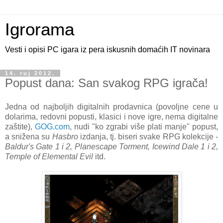
Igrorama
Vesti i opisi PC igara iz pera iskusnih domaćih IT novinara
14. ruj 2012.
Popust dana: San svakog RPG igrača!
Jedna od najboljih digitalnih prodavnica (povoljne cene u
dolarima, redovni popusti, klasici i nove igre, nema digitalne
zaštite),
GOG.com
, nudi "ko zgrabi više plati manje" popust,
a snižena su
Hasbro
izdanja, tj. biseri svake RPG kolekcije -
Baldur's Gate 1 i 2, Planescape Torment, Icewind Dale 1 i 2,
Temple of Elemental Evil
itd.