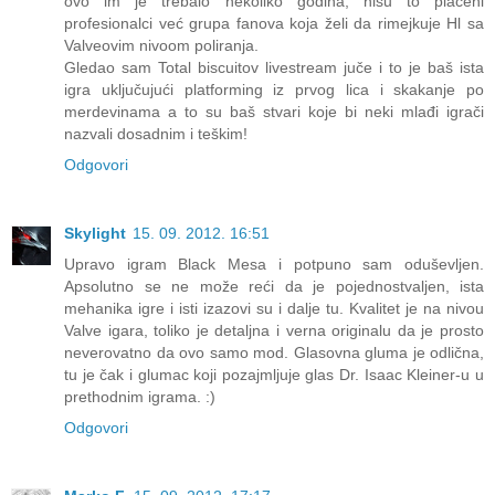
ovo im je trebalo nekoliko godina, nisu to plaćeni
profesionalci već grupa fanova koja želi da rimejkuje Hl sa
Valveovim nivoom poliranja.
Gledao sam Total biscuitov livestream juče i to je baš ista
igra uključujući platforming iz prvog lica i skakanje po
merdevinama a to su baš stvari koje bi neki mlađi igrači
nazvali dosadnim i teškim!
Odgovori
Skylight
15. 09. 2012. 16:51
Upravo igram Black Mesa i potpuno sam oduševljen.
Apsolutno se ne može reći da je pojednostvaljen, ista
mehanika igre i isti izazovi su i dalje tu. Kvalitet je na nivou
Valve igara, toliko je detaljna i verna originalu da je prosto
neverovatno da ovo samo mod. Glasovna gluma je odlična,
tu je čak i glumac koji pozajmljuje glas Dr. Isaac Kleiner-u u
prethodnim igrama. :)
Odgovori