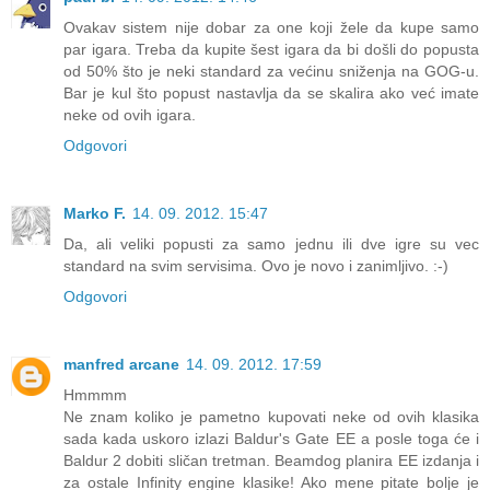
Ovakav sistem nije dobar za one koji žele da kupe samo
par igara. Treba da kupite šest igara da bi došli do popusta
od 50% što je neki standard za većinu sniženja na GOG-u.
Bar je kul što popust nastavlja da se skalira ako već imate
neke od ovih igara.
Odgovori
Marko F.
14. 09. 2012. 15:47
Da, ali veliki popusti za samo jednu ili dve igre su vec
standard na svim servisima. Ovo je novo i zanimljivo. :-)
Odgovori
manfred arcane
14. 09. 2012. 17:59
Hmmmm
Ne znam koliko je pametno kupovati neke od ovih klasika
sada kada uskoro izlazi Baldur's Gate EE a posle toga će i
Baldur 2 dobiti sličan tretman. Beamdog planira EE izdanja i
za ostale Infinity engine klasike! Ako mene pitate bolje je