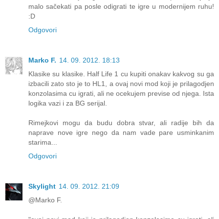
malo sačekati pa posle odigrati te igre u modernijem ruhu!
:D
Odgovori
Marko F.
14. 09. 2012. 18:13
Klasike su klasike. Half Life 1 cu kupiti onakav kakvog su ga
izbacili zato sto je to HL1, a ovaj novi mod koji je prilagodjen
konzolasima cu igrati, ali ne ocekujem previse od njega. Ista
logika vazi i za BG serijal.
Rimejkovi mogu da budu dobra stvar, ali radije bih da
naprave nove igre nego da nam vade pare usminkanim
starima...
Odgovori
Skylight
14. 09. 2012. 21:09
@Marko F.