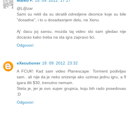
Marko F.
15. 09. 2012. 17:17
@L@zar
Sami su rekli da su skratili odredjene deonice koje su bile
"dosadne", i to u dosadasnjem delu, ne Xenu.
Aj' dacu joj sansu, mozda taj video sto sam gledao nije
docarao kako treba na sta igra zapravo lici.
Odgovori
eXecutioner
18. 09. 2012. 23:32
A FCUK! Kad sam video Planescape: Torment podivljao
sam.. ali nije da je neko snizenje ako uzimas jednu igru, a 9
igara iliti $30, trenutno nemam.
Steta je, jer je ovo super grupica, koju bih rado posedovao
:D
Odgovori