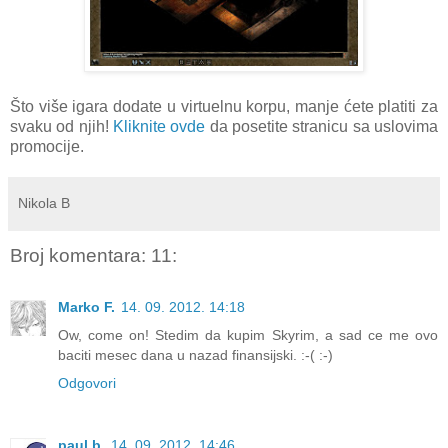
Što više igara dodate u virtuelnu korpu, manje ćete platiti za
svaku od njih!
Kliknite ovde
da posetite stranicu sa uslovima
promocije.
Nikola B
Broj komentara: 11:
Marko F.
14. 09. 2012. 14:18
Ow, come on! Stedim da kupim Skyrim, a sad ce me ovo
baciti mesec dana u nazad finansijski. :-( :-)
Odgovori
paul b.
14. 09. 2012. 14:46