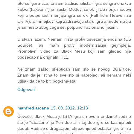
Sto se igara tice, tu sam tradicionalista - igra se igra onakva
kakva (kakvom?) je izasla. Modovi su ok (TES npr.), modovi
koji u potpunosti menjaju igru su ok (Fall from Heaven za
Civ IV), ali rimejkovi koji zadrzavaju staru igru a modernizuju
je su nesto zbog cega se, potpuno iracionalno, jezim.
U stvari lazem. Nemam nista protiv osvezenja endzina (CS
Source), ali imam protiv modernizacije gejmpleja.
Promotivni video za Black Mesu koji sam gledao nije
podsecao na orignalni HL1.
Ne znam zasto, skeptican sam sto se novog BGa tice.
Znam da je istina to sve sto si nabrojao, ali nemam neki
utisak da ce to biti bog-zna-sta.
Odgovori
manfred arcane
15. 09. 2012. 12:13
Čoveče, Black Mesa je ISTA igra u novom endžinu! Jedino
što je "izbačeno" je Xen deo ali i taj deo igre će kasnije biti
dodat. Radi se o drugačijem okruženju od ostatka igre a i za