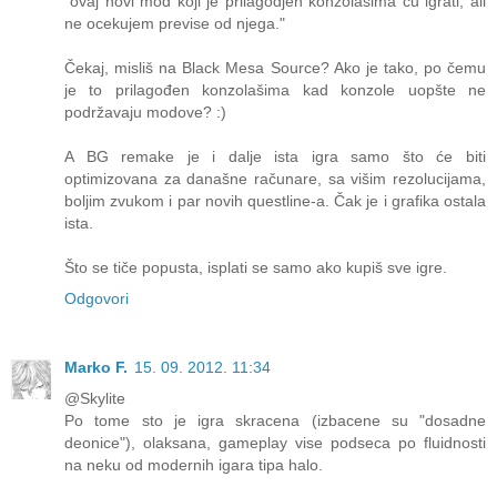
"ovaj novi mod koji je prilagodjen konzolasima cu igrati, ali
ne ocekujem previse od njega."
Čekaj, misliš na Black Mesa Source? Ako je tako, po čemu
je to prilagođen konzolašima kad konzole uopšte ne
podržavaju modove? :)
A BG remake je i dalje ista igra samo što će biti
optimizovana za današne računare, sa višim rezolucijama,
boljim zvukom i par novih questline-a. Čak je i grafika ostala
ista.
Što se tiče popusta, isplati se samo ako kupiš sve igre.
Odgovori
Marko F.
15. 09. 2012. 11:34
@Skylite
Po tome sto je igra skracena (izbacene su "dosadne
deonice"), olaksana, gameplay vise podseca po fluidnosti
na neku od modernih igara tipa halo.