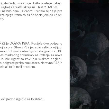
, gle čuda, sve što je došlo posle je hebeni
 najbolja stealth akcija uz Thief 2 i MGS3.
 na bilo čemu sličnom. Trebalo bi da je pre
 za njega i tako to ali ne očekujem da će oni
te.
a PS2 je DOBRA IGRA. Postoje dve potpuno
oj za prvi Xbox i PS2 je radio veliki broj ljudi
 smo port imali zadovoljstvo da igramo i u PC
alost marketing fokusirao na izdanje za nove
SC Double Agent za PS2 je u svakom pogledu
o odigrate preko emulatora. Naravno PS2 je
ela ali to je mali problem.
i očigledno izgubio na kvalitetu.