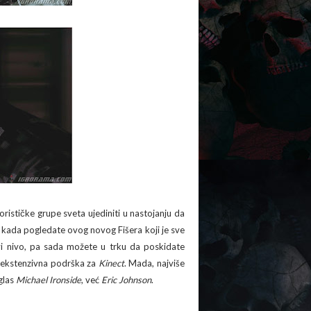
orističke grupe sveta ujediniti u nastojanju da
 kada pogledate ovog novog Fišera koji je sve
ovi nivo, pa sada možete u trku da poskidate
e ekstenzivna podrška za
Kinect
. Mada, najviše
 glas
Michael Ironside
, već
Eric Johnson
.