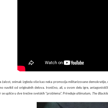
a žalost, snimak izgleda više kao neka promocija militarizovane demokratije, 
mo navikli od originalnih delova. Ironično, ali, u ovom delu igre, antagonis
er se upliće u dve trećine svetskih "problema". Priređuje ultimatum,
The Blackli