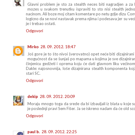
Glavni problem je sto za stealth neces biti nagradjen a za
mozes u svakom trenutku ispraviti to sto nisi stealth jedn
nacinom. Ali boze moj citam komentare po netu gdje dizu Convic
logicno da se novi nastavak prema njima i podesava jer su vecin
je i trebao ostati.
Odgovori
Mirko
28. 09. 2012. 18:47
Još gore je to što nivoi (verovatno) opet neće biti dizajnira
mogućnost da se šunjaš po mapama u kojima je sve dizajnira
činjenicu gedžeti i oprema koju će dati glavnom liku većinom ne
Dakle: najosnovnija, loše dizajnirana stealth komponenta koja 
stari SC.
Odgovori
dekip
28. 09. 2012. 20:09
Moraju mnogo toga da srede da bi izbauljali iz blata u koje s
je poslednji pravi Sem Fišer. Ja se iskreno nadam da će old sco
Odgovori
paul b.
28. 09. 2012. 22:25