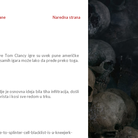
ane
Naredna strana
Sve Tom Clancy igre su uvek pune američke
 samih igara može lako da pređe preko toga.
 je osnovna ideja bila tiha infiltracija, došli
rista i kosi sve redom u trku.
o-splinter-cell-blacklist-is-a-kneejerk-