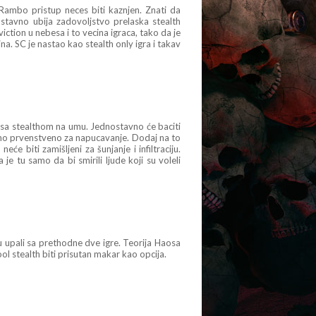
 Rambo pristup neces biti kaznjen. Znati da
ostavno ubija zadovoljstvo prelaska stealth
tion u nebesa i to vecina igraca, tako da je
a. SC je nastao kao stealth only igra i takav
ni sa stealthom na umu. Jednostavno će baciti
no prvenstveno za napucavanje. Dodaj na to
će biti zamišljeni za šunjanje i infiltraciju.
je tu samo da bi smirili ljude koji su voleli
u upali sa prethodne dve igre. Teorija Haosa
ol stealth biti prisutan makar kao opcija.