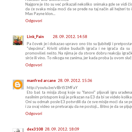
Najgore je što su već prikazali nekoliko snimaka gde se vidi čis
da će svaka misija moći da se pređe na taj način ali hejteri to
Max Payne klon...
Odgovori
Link_Pain
28. 09. 2012. 14:58
Pa čovek je i dokazao upravo ono što su ljubitelji i pretposta
"slepcima". Kriviti utiske budućih igrača i ne igrača da su
promovišeš nešto. Na njima je da stvore dobru reakciju igračke
sirće ili vino. To nikoga ne zanima, jer kada proba (u ovom sluč
Odgovori
manfred arcane
28. 09. 2012. 15:36
http://youtu.be/vIBrtS1MFaY
Eto baš ta misija zbog koje su "fanovi" pljuvali igru urađena
nasilnim pristupom koji je prikazan na E3 da bi se videlo kolika 
Oni su odmah posle E3 potvrdili da će sve misije moći da se pr
i za ovaj video se pretvaraju da ne postoji... Bitno je da se pljuj
Odgovori
dex3108
28. 09. 2012. 18:09