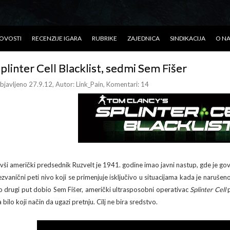
OVOSTI
RECENZIJE IGARA
RUBRIKE
ZAJEDNICA
SINDIKACIJA
O N
plinter Cell Blacklist, sedmi Sem Fišer
bjavljeno 27.9.12
, Autor:
Link_Pain
, Komentari: 14
ivši američki predsednik Ruzvelt je 1941. godine imao javni nastup, gde je gov
ezvanični peti nivo koji se primenjuje isključivo u situacijama kada je naruše
o drugi put dobio Sem Fišer, američki ultrasposobni operativac
Splinter Cell
p
 bilo koji način da ugazi pretnju. Cilj ne bira sredstvo.