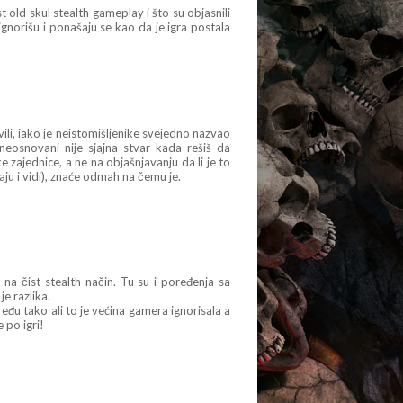
t old skul stealth gameplay i što su objasnili
 ignorišu i ponašaju se kao da je igra postala
vili, iako je neistomišljenike svejedno nazvao
 neosnovani nije sjajna stvar kada rešiš da
 zajednice, a ne na objašnjavanju da li je to
aju i vidi), znaće odmah na čemu je.
 na čist stealth način. Tu su i poređenja sa
je razlika.
eđu tako ali to je većina gamera ignorisala a
e po igri!