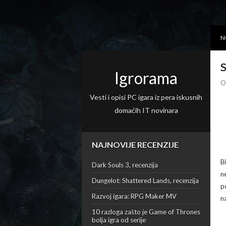
N
S
Igrorama
O
Vesti i opisi PC igara iz pera iskusnih
domaćih IT novinara
NAJNOVIJE RECENZIJE
B
Dark Souls 3, recenzija
n
Dungelot: Shattered Lands, recenzija
p
Razvoj igara: RPG Maker MV
na
10 razloga zašto je Game of Thrones
bolja igra od serije