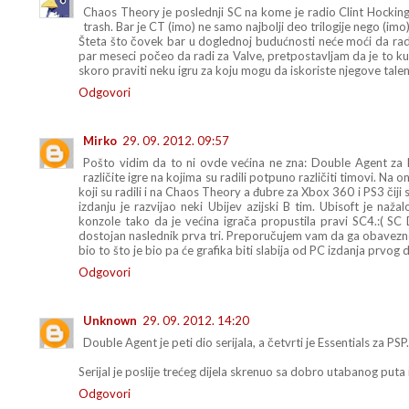
Chaos Theory je poslednji SC na kome je radio Clint Hocking i
trash. Bar je CT (imo) ne samo najbolji deo trilogije nego (imo)
Šteta što čovek bar u doglednoj budućnosti neće moći da radi
par meseci počeo da radi za Valve, pretpostavljam da je to kul
skoro praviti neku igru za koju mogu da iskoriste njegove talen
Odgovori
Mirko
29. 09. 2012. 09:57
Pošto vidim da to ni ovde većina ne zna: Double Agent z
različite igre na kojima su radili potpuno različiti timovi. Na on
koji su radili i na Chaos Theory a đubre za Xbox 360 i PS3 čiji
izdanju je razvijao neki Ubijev azijski B tim. Ubisoft je naž
konzole tako da je većina igrača propustila pravi SC4.:( 
dostojan naslednik prva tri. Preporučujem vam da ga obavezn
bio to što je bio pa će grafika biti slabija od PC izdanja prvog d
Odgovori
Unknown
29. 09. 2012. 14:20
Double Agent je peti dio serijala, a četvrti je Essentials za PSP.
Serijal je poslije trećeg dijela skrenuo sa dobro utabanog puta 
Odgovori