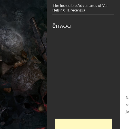
The Incredible Adventures of Van
Helsing III, recenzija
ČITAOCI
N
s
j