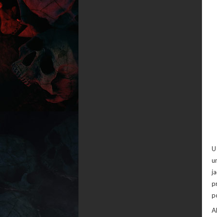
U
u
j
p
p
A