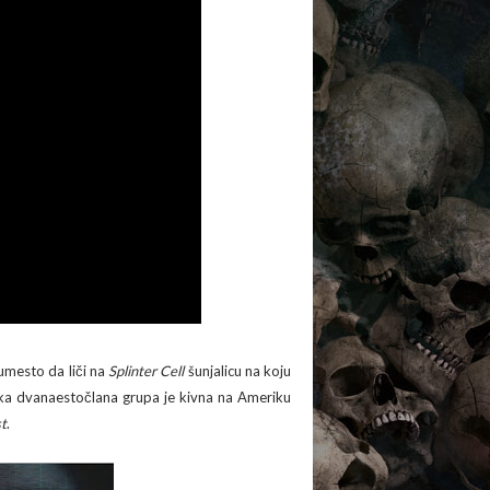
umesto da liči na
Splinter Cell
šunjalicu na koju
tička dvanaestočlana grupa je kivna na Ameriku
st
.