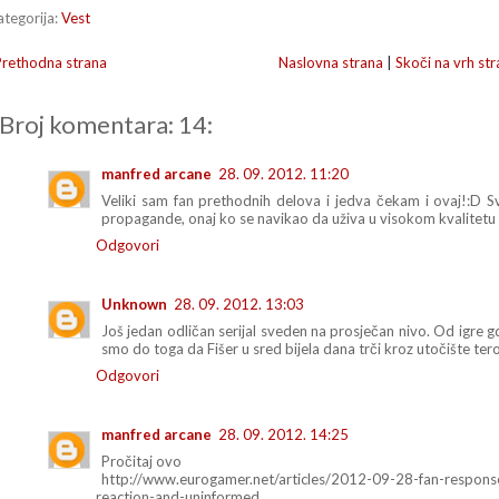
ategorija:
Vest
Prethodna strana
Naslovna strana
|
Skoči na vrh str
Broj komentara: 14:
manfred arcane
28. 09. 2012. 11:20
Veliki sam fan prethodnih delova i jedva čekam i ovaj!:D 
propagande, onaj ko se navikao da uživa u visokom kvalitetu
Odgovori
Unknown
28. 09. 2012. 13:03
Još jedan odličan serijal sveden na prosječan nivo. Od igre gdje
smo do toga da Fišer u sred bijela dana trči kroz utočište tero
Odgovori
manfred arcane
28. 09. 2012. 14:25
Pročitaj ovo
http://www.eurogamer.net/articles/2012-09-28-fan-response-t
reaction-and-uninformed