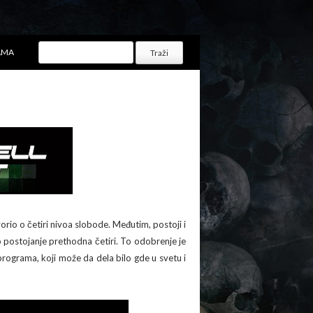
AMA
orio o četiri nivoa slobode. Međutim, postoji i
no postojanje prethodna četiri. To odobrenje je
rograma, koji može da dela bilo gde u svetu i