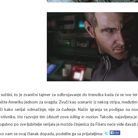
 suštini, to je zvanični tajmer za odbrojavanje do trenutka kada će se sve ter
nište Ameriku jednom za svagda. Zvuči kao scenario iz nekog stripa, međutim
ači kako serijal odmačinje, nije za čuđenje. Način igranja se podigao na n
rotivnike, što razvojni tim
Ubisoft
zove
killing in motion
. Takođe, najavljena j
ogubno po sve ljubitelje serijala je možda činjenica da Fišeru neće viđe davati
ko vam se ovaj članak dopada, podelite ga sa prijateljima: