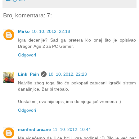
Broj komentara: 7:
Mirko
10. 10. 2012. 22:18
Igra decenije? Sad ga pretera k'o onaj što je opisivao
Dragon Age 2 za PC Gamer.
Odgovori
Link_Pain
10. 10. 2012. 22:23
Najviše zbog toga što će pokopati zatucani igrački sistem
današnjice. Bar bi trebalo.
Uostalom, ovo nije opis, ima do njega još vremena :)
Odgovori
manfred arcane
11. 10. 2012. 10:44
Ma videćemo da li će biti i igra godine! :D Bilo je već par