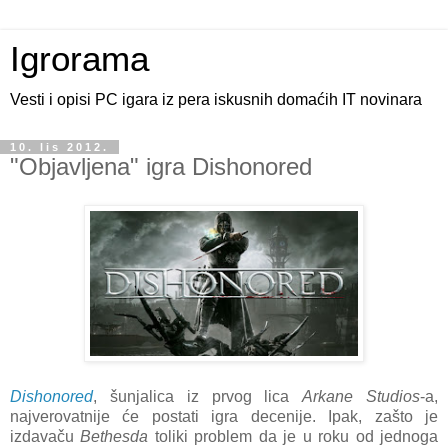
Igrorama
Vesti i opisi PC igara iz pera iskusnih domaćih IT novinara
10. lis 2012.
"Objavljena" igra Dishonored
Dishonored
, šunjalica iz prvog lica
Arkane Studios
-a,
najverovatnije će postati igra decenije. Ipak, zašto je
izdavaču
Bethesda
toliki problem da je u roku od jednoga