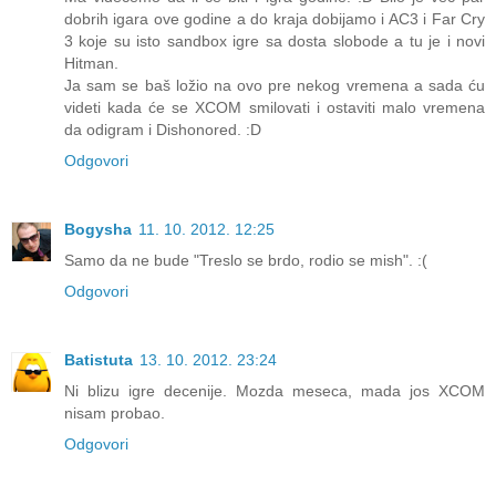
dobrih igara ove godine a do kraja dobijamo i AC3 i Far Cry
3 koje su isto sandbox igre sa dosta slobode a tu je i novi
Hitman.
Ja sam se baš ložio na ovo pre nekog vremena a sada ću
videti kada će se XCOM smilovati i ostaviti malo vremena
da odigram i Dishonored. :D
Odgovori
Bogysha
11. 10. 2012. 12:25
Samo da ne bude "Treslo se brdo, rodio se mish". :(
Odgovori
Batistuta
13. 10. 2012. 23:24
Ni blizu igre decenije. Mozda meseca, mada jos XCOM
nisam probao.
Odgovori