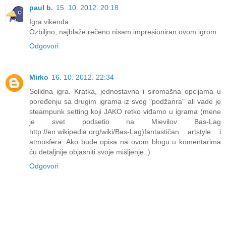
paul b.
15. 10. 2012. 20:18
Igra vikenda.
Ozbiljno, najblaže rečeno nisam impresioniran ovom igrom.
Odgovori
Mirko
16. 10. 2012. 22:34
Solidna igra. Kratka, jednostavna i siromašna opcijama u
poređenju sa drugim igrama iz svog "podžanra" ali vade je
steampunk setting koji JAKO retko viđamo u igrama (mene
je svet podsetio na Mievilov Bas-Lag
http://en.wikipedia.org/wiki/Bas-Lag)fantastičan artstyle i
atmosfera. Ako bude opisa na ovom blogu u komentarima
ću detaljnije objasniti svoje mišljenje.:)
Odgovori