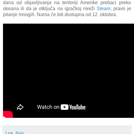
dana od objavljivanja na teritoriji Amerike prebaci preko
okeana ili da je otključa na igračkoj mreži
Steam
, pravo je
pitanje mnogih. Nama će biti dostupna od 12. oktobra.
Link_Pain