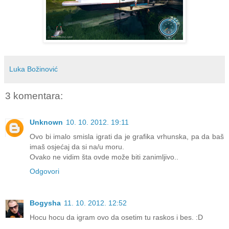
Luka Božinović
3 komentara:
Unknown
10. 10. 2012. 19:11
Ovo bi imalo smisla igrati da je grafika vrhunska, pa da baš
imaš osjećaj da si na/u moru.
Ovako ne vidim šta ovde može biti zanimljivo..
Odgovori
Bogysha
11. 10. 2012. 12:52
Hocu hocu da igram ovo da osetim tu raskos i bes. :D