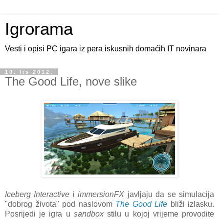
Igrorama
Vesti i opisi PC igara iz pera iskusnih domaćih IT novinara
10. lis 2012.
The Good Life, nove slike
Iceberg Interactive
i
immersionFX
javljaju da se simulacija
"dobrog života" pod naslovom
The Good Life
bliži izlasku.
Posrijedi je igra u
sandbox
stilu u kojoj vrijeme provodite