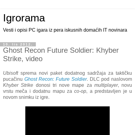
Igrorama
Vesti i opisi PC igara iz pera iskusnih domaćih IT novinara
10. lis 2012.
Ghost Recon Future Soldier: Khyber
Strike, video
Ubisoft
sprema novi paket dodatnog sadržaja za taktičku
pucačinu
Ghost Recon: Future Soldier
. DLC pod naslovom
Khyber Strike
donosi tri nove mape za
multiplayer
, novu
vrstu meča i dodatnu mapu za
co-op
, a predstavljen je u
novom snimku iz igre.