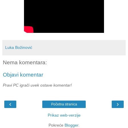
Luka Božinović
Nema komentara:
Objavi komentar
Pravi PC igrači uvek ostave komentar!
‹
›
Početna stranica
Prikaz web-verzije
Pokreće
Blogger
.