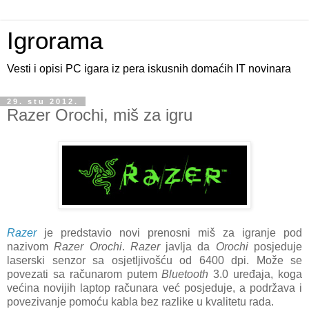
Igrorama
Vesti i opisi PC igara iz pera iskusnih domaćih IT novinara
29. stu 2012.
Razer Orochi, miš za igru
Razer
je predstavio novi prenosni miš za igranje pod
nazivom
Razer Orochi
.
Razer
javlja da
Orochi
posjeduje
laserski senzor sa osjetljivošću od 6400 dpi. Može se
povezati sa računarom putem
Bluetooth
3.0 uređaja, koga
većina novijih laptop računara već posjeduje, a podržava i
povezivanje pomoću kabla bez razlike u kvalitetu rada.