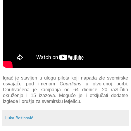
Igrač je stavljen u ulogu pilota koji napada zle svemirske
osvajače pod imenom
Guardians
u otvorenoj borbi.
Obuhvaćena je kampanja od 64 dionice, 20 različitih
okruženja i 15 izazova. Moguće je i otključati dodatne
izglede i oružja za svemirsku letjelicu.
Luka Božinović