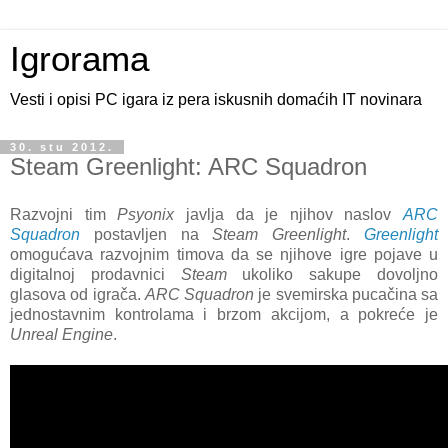
Igrorama
Vesti i opisi PC igara iz pera iskusnih domaćih IT novinara
30. stu 2012.
Steam Greenlight: ARC Squadron
Razvojni tim
Psyonix
javlja da je njihov naslov
ARC
Squadron
postavljen na
Steam Greenlight
.
Greenlight
omogućava razvojnim timova da se njihove igre pojave u
digitalnoj prodavnici
Steam
ukoliko sakupe dovoljno
glasova od igrača.
ARC Squadron
je svemirska pucačina sa
jednostavnim kontrolama i brzom akcijom, a pokreće je
Unreal Engine
.