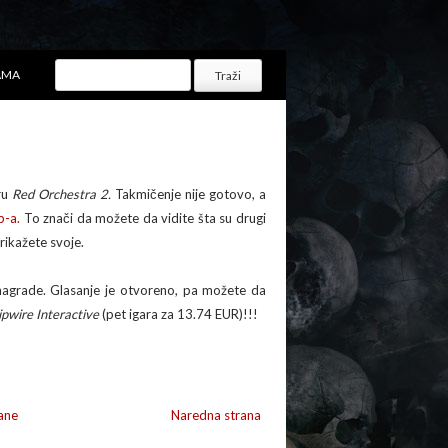
AMA
ru
Red Orchestra 2.
Takmičenje nije gotovo, a
-a.
To znači da možete da vidite šta su drugi
prikažete svoje.
nagrade. Glasanje je otvoreno, pa možete da
ipwire Interactive
(pet igara za 13.74 EUR)!!!
ane
Naredna strana