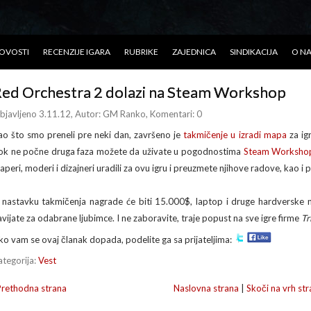
OVOSTI
RECENZIJE IGARA
RUBRIKE
ZAJEDNICA
SINDIKACIJA
O N
ed Orchestra 2 dolazi na Steam Workshop
bjavljeno 3.11.12
, Autor:
GM Ranko
, Komentari: 0
ao što smo preneli pre neki dan, završeno je
takmičenje u izradi mapa
za ig
ok ne počne druga faza možete da uživate u pogodnostima
Steam Workshop
aperi, moderi i dizajneri uradili za ovu igru i preuzmete njihove radove, kao i 
 nastavku takmičenja nagrade će biti 15.000$, laptop i druge hardverske 
avijate za odabrane ljubimce. I ne zaboravite, traje popust na sve igre firme
Tr
ko vam se ovaj članak dopada, podelite ga sa prijateljima:
ategorija:
Vest
Prethodna strana
Naslovna strana
|
Skoči na vrh str