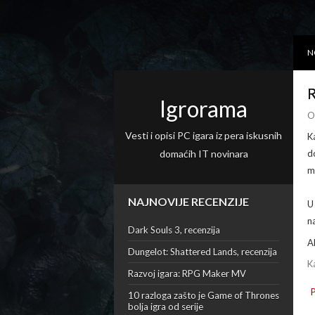
N
R
Igrorama
O
Vesti i opisi PC igara iz pera iskusnih
K
domaćih IT novinara
d
m
NAJNOVIJE RECENZIJE
U
n
Dark Souls 3, recenzija
A
Dungelot: Shattered Lands, recenzija
K
Razvoj igara: RPG Maker MV
10 razloga zašto je Game of Thrones
bolja igra od serije