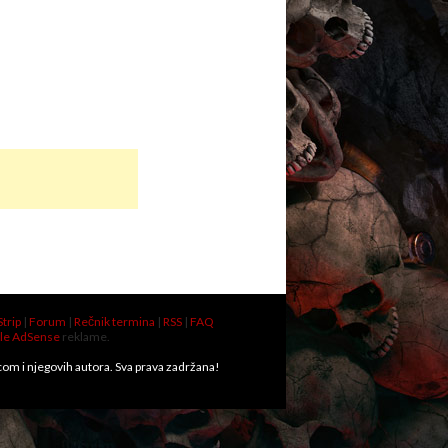
Strip
|
Forum
|
Rečnik termina
|
RSS
|
FAQ
le AdSense
reklame.
.com i njegovih autora. Sva prava zadržana!