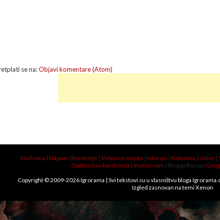
retplati se na:
Objavi komentare (Atom)
Naslovna
|
Najave
|
Recenzije
|
Video recenzije
|
Intervju
|
Kolumna
|
Uživo
|
Opšti uslovi korišćenja
|
Impressum
| Blog prikazuje
Goog
Copyright © 2009-
2026
Igrorama
| Svi tekstovi su u vlasništvu bloga Igrorama
Izgled zasnovan na temi
Xenon