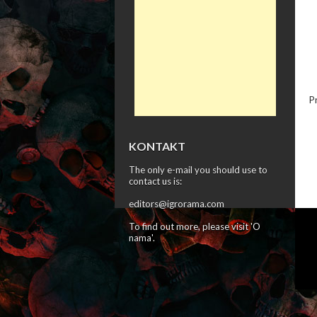
P
KONTAKT
The only e-mail you should use to
contact us is:
editors@igrorama.com
To find out more, please visit '
O
nama
'.