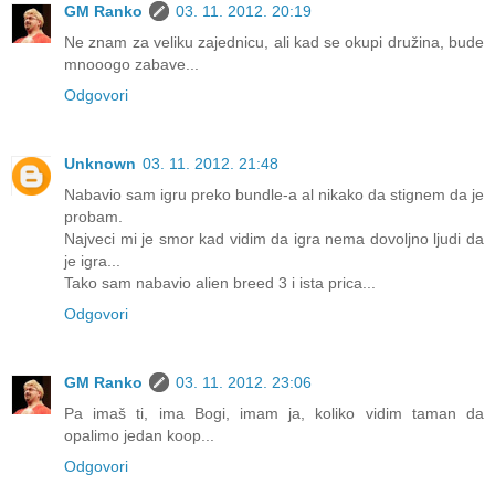
GM Ranko
03. 11. 2012. 20:19
Ne znam za veliku zajednicu, ali kad se okupi družina, bude
mnooogo zabave...
Odgovori
Unknown
03. 11. 2012. 21:48
Nabavio sam igru preko bundle-a al nikako da stignem da je
probam.
Najveci mi je smor kad vidim da igra nema dovoljno ljudi da
je igra...
Tako sam nabavio alien breed 3 i ista prica...
Odgovori
GM Ranko
03. 11. 2012. 23:06
Pa imaš ti, ima Bogi, imam ja, koliko vidim taman da
opalimo jedan koop...
Odgovori