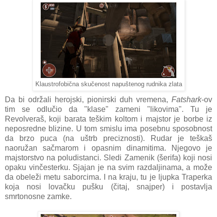
Klaustrofobična skučenost napuštenog rudnika zlata
Da bi održali herojski, pionirski duh vremena,
Fatshark
-ov
tim se odlučio da "klase" zameni "likovima". Tu je
Revolveraš, koji barata teškim koltom i majstor je borbe iz
neposredne blizine. U tom smislu ima posebnu sposobnost
da brzo puca (na uštrb preciznosti). Rudar je teškaš
naoružan sačmarom i opasnim dinamitima. Njegovo je
majstorstvo na poludistanci. Sledi Zamenik (šerifa) koji nosi
opaku vinčesterku. Sjajan je na svim razdaljinama, a može
da obeleži metu saborcima. I na kraju, tu je ljupka Traperka
koja nosi lovačku pušku (čitaj, snajper) i postavlja
smrtonosne zamke.