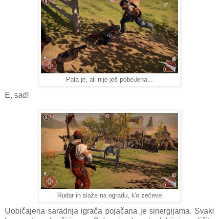
Pala je, ali nije još pobeđena...
E, sad!
Rudar ih slaže na ogradu, k'o zečeve
Uobičajena saradnja igrača pojačana je sinergijama. Svaki