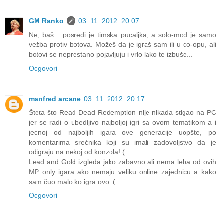
GM Ranko
03. 11. 2012. 20:07
Ne, baš... posredi je timska pucaljka, a solo-mod je samo
vežba protiv botova. Možeš da je igraš sam ili u co-opu, ali
botovi se neprestano pojavljuju i vrlo lako te izbuše...
Odgovori
manfred arcane
03. 11. 2012. 20:17
Šteta što Read Dead Redemption nije nikada stigao na PC
jer se radi o ubedljivo najboljoj igri sa ovom tematikom a i
jednoj od najboljih igara ove generacije uopšte, po
komentarima srećnika koji su imali zadovoljstvo da je
odigraju na nekoj od konzola!:(
Lead and Gold izgleda jako zabavno ali nema leba od ovih
MP only igara ako nemaju veliku online zajednicu a kako
sam čuo malo ko igra ovo.:(
Odgovori