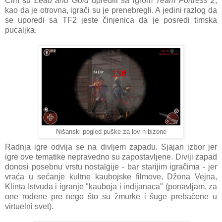
Čim su
Lead and Gold
upredili sa igrom
Team Fortress 2
,
kao da je otrovna, igrači su je prenebregli. A jedini razlog da
se uporedi sa TF2 jeste činjenica da je posredi timska
pucaljka.
Nišanski pogled puške za lov n bizone
Radnja igre odvija se na divljem zapadu. Sjajan izbor jer
igre ove tematike nepravedno su zapostavljene. Divlji zapad
donosi posebnu vrstu nostalgije - bar starijim igračima - jer
vraća u sećanje kultne kaubojske filmove, Džona Vejna,
Klinta Istvuda i igranje "kauboja i indijanaca" (ponavljam, za
one rođene pre nego što su žmurke i šuge prebačene u
virtuelni svet).