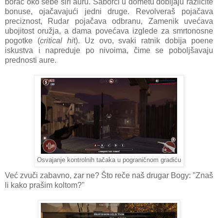
borac oko sebe širi auru. Saborci u dometu dobijaju različite
bonuse, ojačavajući jedni druge. Revolveraš pojačava
preciznost, Rudar pojačava odbranu, Zamenik uvećava
ubojitost oružja, a dama povećava izglede za smrtonosne
pogotke (
critical hi
t). Uz ovo, svaki ratnik dobija poene
iskustva i napreduje po nivoima, čime se poboljšavaju
prednosti aure.
Osvajanje kontrolnih tačaka u pograničnom gradiću
Već zvuči zabavno, zar ne? Što reče naš drugar Bogy: "Znaš
li kako prašim koltom?"