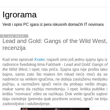
Igrorama
Vesti i opisi PC igara iz pera iskusnih domaćih IT novinara
3. stu 2012.
Lead and Gold: Gangs of the Wild West,
recenzija
Kad smo opisivali
Krater
,
najavili smo još jednu sjajnu igru iz
radionice švedskog tima
Fatshark
-
Lead and Gold: Gangs of
the Wild West
. I opet, ista priča. Sjajna igra nije prošla tako
bajno, samo zato što maleni tim nikad neće moći da se
nadmeće sa velikim igračima, ne dobija zasluženu medijsku
pažnju, a razmaženi igrači neće da probaju nešto drugo,
makar samo da razbiju monotoniju. I opet, kritika publike i
kritika "novinara" oštro se razlikuju. Dok veliki igrački sajtovi
daju osrednje (premda ipak pozitivne ocene), igrači ne kriju
zadovoljstvo i oduševljenje.