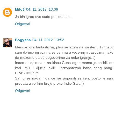
Miloš
04. 11. 2012. 13:06
Ja bih igrao ovo cudo po ceo dan...
Odgovori
Bogysha
04. 11. 2012. 13:53
Meni je igra fantasticna, plus se lozim na western. Primetio
sam da ima igraca na serverima u vecernjim casovima, tako
da mozemo da se dogovorimo za neko igranje. ;)
Inace odlepio sam na klasu Gunslinger, mama je na blizinu
kad mu ukljucis skill. -brzopotezno_bang_bang_bang-
PRASHI!!! ^_^
Samo se nadam da ce se popuniti serveri, posto je igra
prodata u velikim broju preko Indie Gala :)
Odgovori