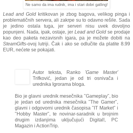
Ne samo da ima rudnik, ima i stari dobri gatling!
Lead and Gold
kritikovan je zbog bagova, velikog pinga i
problematičnih servera, ali zakrpe su to odavno rešile. Sada
je jedino ostala tuga, jer serveri nisu uvek dovoljno
popunjeni. Nada, ipak, ostaje, jer
Lead and Gold
se prodaje
kao deo paketa nezavisnih igara, pa je možete dobiti na
SteamGifts
-ovoj lutriji. Čak i ako se odlučite da platite 8.99
EUR, nećete se pokajati.
Autor teksta, Ranko
'Game Master'
Trifković, jedan je od tri osnivača i
urednika Igrorama bloga.
Bio je glavni urednik mesečnika "Gameplay", bio
je jedan od urednika mesečnika "The Gamer",
glavni i odgovorni urednik časopisa "IT Market" i
"Hobby Master", te novinar-saradnik u brojnim
drugim izdanjima uključujući Digital!, PC
Magazin i ActionTrip.