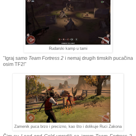
Rudarski kamp u tami
"Igraj samo
Team Fortress 2
i nemaj drugih timskih pucačina
osim TF2!"
Zamenik puca brzo i precizno, kao što i dolikuje Ruci Zakona