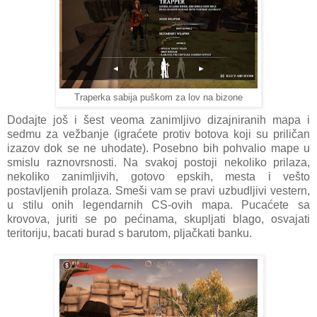
Traperka sabija puškom za lov na bizone
Dodajte još i šest veoma zanimljivo dizajniranih mapa i
sedmu za vežbanje (igraćete protiv botova koji su priličan
izazov dok se ne uhodate). Posebno bih pohvalio mape u
smislu raznovrsnosti. Na svakoj postoji nekoliko prilaza,
nekoliko zanimljivih, gotovo epskih, mesta i vešto
postavljenih prolaza. Smeši vam se pravi uzbudljivi vestern,
u stilu onih legendarnih CS-ovih mapa. Pucaćete sa
krovova, juriti se po pećinama, skupljati blago, osvajati
teritoriju, bacati burad s barutom, pljačkati banku.