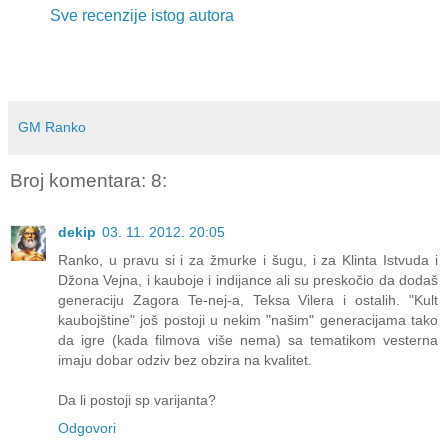
Sve recenzije istog autora
GM Ranko
Broj komentara: 8:
dekip
03. 11. 2012. 20:05
Ranko, u pravu si i za žmurke i šugu, i za Klinta Istvuda i
Džona Vejna, i kauboje i indijance ali su preskočio da dodaš
generaciju Zagora Te-nej-a, Teksa Vilera i ostalih. "Kult
kaubojštine" još postoji u nekim "našim" generacijama tako
da igre (kada filmova više nema) sa tematikom vesterna
imaju dobar odziv bez obzira na kvalitet.
Da li postoji sp varijanta?
Odgovori