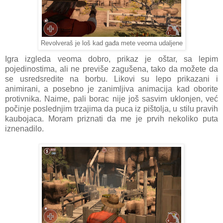
Revolveraš je loš kad gađa mete veoma udaljene
Igra izgleda veoma dobro, prikaz je oštar, sa lepim
pojedinostima, ali ne previše zagušena, tako da možete da
se usredsredite na borbu. Likovi su lepo prikazani i
animirani, a posebno je zanimljiva animacija kad oborite
protivnika. Naime, pali borac nije još sasvim uklonjen, već
počinje poslednjim trzajima da puca iz pištolja, u stilu pravih
kaubojaca. Moram priznati da me je prvih nekoliko puta
iznenadilo.