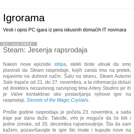
Igrorama
Vesti i opisi PC igara iz pera iskusnih domaćih IT novinara
21. stu 2012.
Steam: Jesenja rapsrodaja
Nakon nove epizode
stripa
, stekli biste utisak da smo
planirali da
Steam
rasprodaje, kojih zaista ima na pretek,
najavimo na duhovit način. Šalu na stranu,
Steam Autumn
Sale
trajaće od 21. do 27. novembra, a ta informacija dolazi
od direktora nezavisnog razvojnog tima
Artery Studios
jer ih
je
Valve
kontaktirao oko postavljanja njihove igre na
rasprodaji,
Secrets of the Magic Crystals
.
Prošle godine rasprodaja je počela 23. novembra, a sada
traje par dana duže. Takođe, vrlo je moguće da će biti i
jedne zimske, od 20. decembra najverovatnije. Šta da vam
kažem, pozavršavajte te igre što imate i kupujte nove na