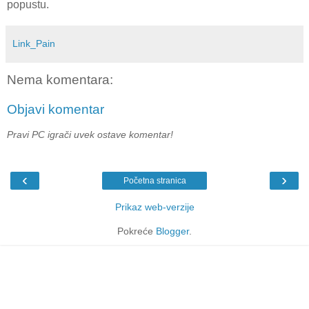
popustu.
Link_Pain
Nema komentara:
Objavi komentar
Pravi PC igrači uvek ostave komentar!
‹
›
Početna stranica
Prikaz web-verzije
Pokreće
Blogger
.