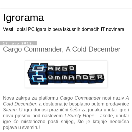
Igrorama
Vesti i opisi PC igara iz pera iskusnih domaćih IT novinara
17. pro 2012.
Cargo Commander, A Cold December
Nova zakrpa za platformu
Cargo Commander
nosi naziv
A
Cold December
, a dostupna je besplatno putem prodavnice
Steam
. U igru donosi praznični šešir za junaka unutar igre i
novu pjesmu pod naslovom
I Surely Hope
. Takođe, unutar
igre će misteriozno pasti snijeg, što je krajnje neobična
pojava u svemiru!