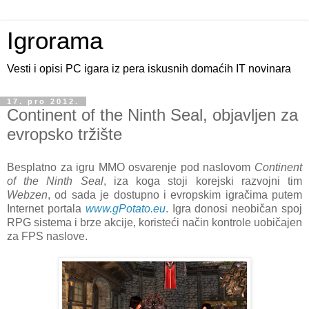
Igrorama
Vesti i opisi PC igara iz pera iskusnih domaćih IT novinara
17. pro 2012.
Continent of the Ninth Seal, objavljen za
evropsko tržište
Besplatno za igru MMO osvarenje pod naslovom
Continent
of the Ninth Seal
, iza koga stoji korejski razvojni tim
Webzen
, od sada je dostupno i evropskim igračima putem
Internet portala
www.gPotato.eu
. Igra donosi neobičan spoj
RPG sistema i brze akcije, koristeći način kontrole uobičajen
za FPS naslove.