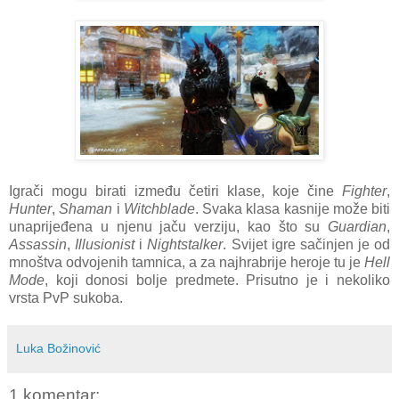
Igrači mogu birati između četiri klase, koje čine
Fighter
,
Hunter
,
Shaman
i
Witchblade
. Svaka klasa kasnije može biti
unaprijeđena u njenu jaču verziju, kao što su
Guardian
,
Assassin
,
Illusionist
i
Nightstalker
. Svijet igre sačinjen je od
mnoštva odvojenih tamnica, a za najhrabrije heroje tu je
Hell
Mode
, koji donosi bolje predmete. Prisutno je i nekoliko
vrsta PvP sukoba.
Luka Božinović
1 komentar: