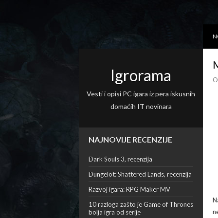
N
M
Igrorama
O
Vesti i opisi PC igara iz pera iskusnih
domaćih IT novinara
NAJNOVIJE RECENZIJE
Dark Souls 3, recenzija
Dungelot: Shattered Lands, recenzija
Razvoj igara: RPG Maker MV
N
10 razloga zašto je Game of Thrones
n
bolja igra od serije