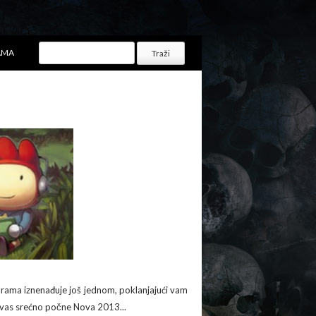
AMA
grorama iznenađuje još jednom, poklanjajući vam
vas srećno počne Nova 2013...