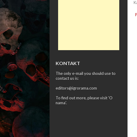
K
KONTAKT
The only e-mail you should use to
contact us is:
editors@igrorama.com
To find out more, please visit '
O
nama
'.