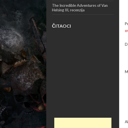
The Incredible Adventures of Van
Helsing III, recenzija
P
ČITAOCI
o
D
M
A