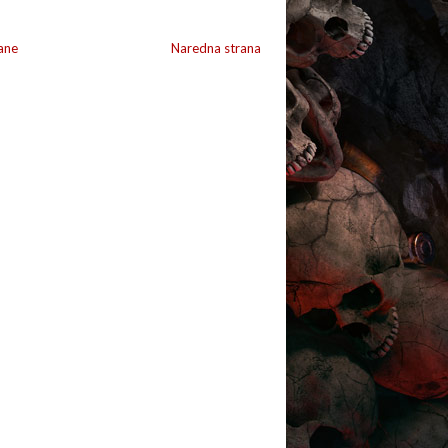
ane
Naredna strana