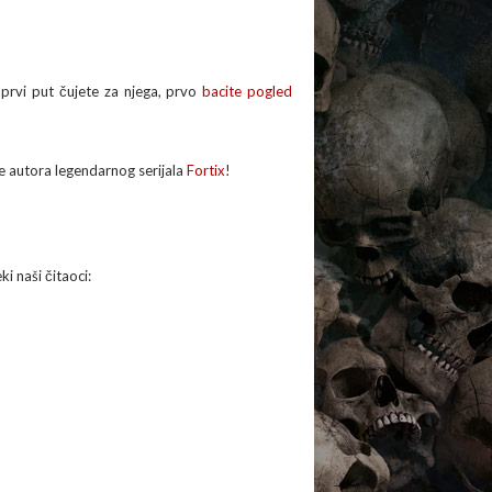
 prvi put čujete za njega, prvo
bacite pogled
je autora legendarnog serijala
Fortix
!
ki naši čitaoci: