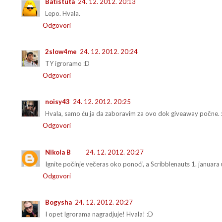
Batistuta
24. 12. 2012. 20:13
Lepo. Hvala.
Odgovori
2slow4me
24. 12. 2012. 20:24
TY igroramo :D
Odgovori
noisy43
24. 12. 2012. 20:25
Hvala, samo ću ja da zaboravim za ovo dok giveaway počne. :
Odgovori
Nikola B
24. 12. 2012. 20:27
Ignite počinje večeras oko ponoći, a Scribblenauts 1. januara 
Odgovori
Bogysha
24. 12. 2012. 20:27
I opet Igrorama nagradjuje! Hvala! :D