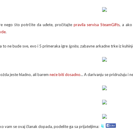
re nego što potrčite da uđete, pročitajte
pravila servisa SteamGifts
, a ako
vde
.
a to ne bude sve, evo i 5 primeraka igre
Ignite
, zabavne arkadne trke iz kuhin
ožda jeste hladno, ali barem
neće biti dosadno
... A darivanju se pridružuju i ne
ko vam se ovaj članak dopada, podelite ga sa prijateljima: