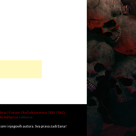
Strip
|
Forum
|
Rečnik termina
|
RSS
|
FAQ
le AdSense
reklame.
.com i njegovih autora. Sva prava zadržana!