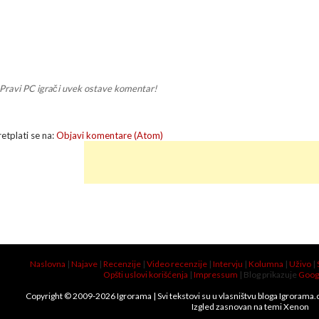
Pravi PC igrači uvek ostave komentar!
retplati se na:
Objavi komentare (Atom)
Naslovna
|
Najave
|
Recenzije
|
Video recenzije
|
Intervju
|
Kolumna
|
Uživo
|
Opšti uslovi korišćenja
|
Impressum
| Blog prikazuje
Goog
Copyright © 2009-
2026
Igrorama
| Svi tekstovi su u vlasništvu bloga Igrorama
Izgled zasnovan na temi
Xenon