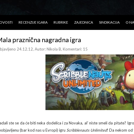
OVOSTI
RECENZIJE IGARA
RUBRIKE
ZAJEDNICA
SINDIKACIJA
O N
ala praznična nagradna igra
bjavljeno 24.12.12
, Autor:
Nikola B
, Komentari: 15
adali ste se da će biti neka dodelica i za Novaka, al' niste smeli da pitate? I
eobjavljenu (bar kod nas u Evropi) igru
Scribblenauts Unlimited
! Da nekom od 