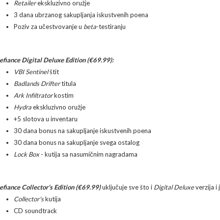
Retailer
ekskluzivno oružje
3 dana ubrzanog sakupljanja iskustvenih poena
Poziv za učestvovanje u
beta
-testiranju
efiance Digital Deluxe Edition (€69.99):
VBI Sentinel
štit
Badlands Drifter
titula
Ark Infiltrator
kostim
Hydra
ekskluzivno oružje
+5 slotova u inventaru
30 dana bonus na sakupljanje iskustvenih poena
30 dana bonus na sakupljanje svega ostalog
Lock Box
- kutija sa nasumičnim nagradama
efiance Collector’s Edition (€69.99)
uključuje sve što i
Digital Deluxe
verzija i 
Collector's
kutija
CD soundtrack