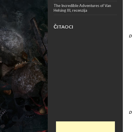
The Incredible Adventures of Van
Helsing III, recenzija
ČITAOCI
D
D