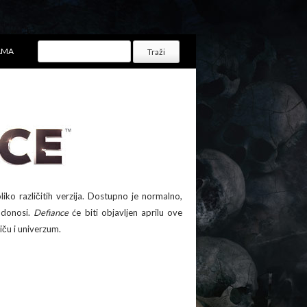
AMA
liko različitih verzija. Dostupno je normalno,
 donosi.
Defiance
će biti objavljen aprilu ove
riču i univerzum.