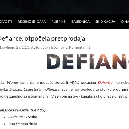
OVOSTI
RECENZIJE IGARA
RUBRIKE
ZAJEDNICA
SINDIKACIJA
O N
efiance, otpočela pretprodaja
bjavljeno 22.1.13
, Autor:
Luka Božinović
, Komentari: 1
rion Worlds
javlja da je moguće poručiti MMO pucačinu
Defiance
i to neko
igital Deluxe
,
Collector's
i
Ultimate
izdanje, pa pogledajte što koje od njih
odine zajedno sa istoimenom TV serijom na
Syfy
kanalu, sa kojom će dijeliti p
efiance Pre-Order (€49.99):
Outlander
kostim
Iron Demon
titula