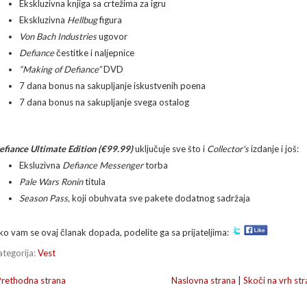
Ekskluzivna knjiga sa crtežima za igru
Ekskluzivna
Hellbug
figura
Von Bach Industries
ugovor
Defiance
čestitke i naljepnice
“Making of Defiance”
DVD
7 dana bonus na sakupljanje iskustvenih poena
7 dana bonus na sakupljanje svega ostalog
efiance Ultimate Edition (€99.99)
uključuje sve što i
Collector's
izdanje i još:
Eksluzivna
Defiance Messenger
torba
Pale Wars Ronin
titula
Season Pass,
koji obuhvata sve pakete dodatnog sadržaja
ko vam se ovaj članak dopada, podelite ga sa prijateljima:
ategorija:
Vest
Prethodna strana
Naslovna strana
|
Skoči na vrh str