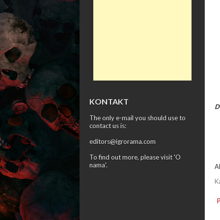
KONTAKT
D
The only e-mail you should use to
contact us is:
editors@igrorama.com
To find out more, please visit '
O
nama
'.
A
K