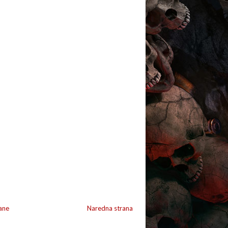
ane
Naredna strana