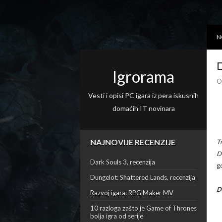
N
D
Igrorama
O
Vesti i opisi PC igara iz pera iskusnih
domaćih IT novinara
NAJNOVIJE RECENZIJE
T
D
Dark Souls 3, recenzija
g
Dungelot: Shattered Lands, recenzija
D
Razvoj igara: RPG Maker MV
10 razloga zašto je Game of Thrones
bolja igra od serije