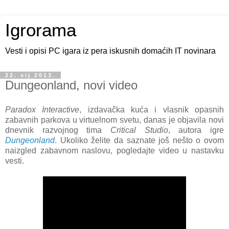
Igrorama
Vesti i opisi PC igara iz pera iskusnih domaćih IT novinara
22. sij 2013.
Dungeonland, novi video
Paradox Interactive
, izdavačka kuća i vlasnik opasnih
zabavnih parkova u virtuelnom svetu, danas je objavila novi
dnevnik razvojnog tima
Critical Studio
, autora igre
Dungeonland
. Ukoliko želite da saznate još nešto o ovom
naizgled zabavnom naslovu, pogledajte video u nastavku
vesti.