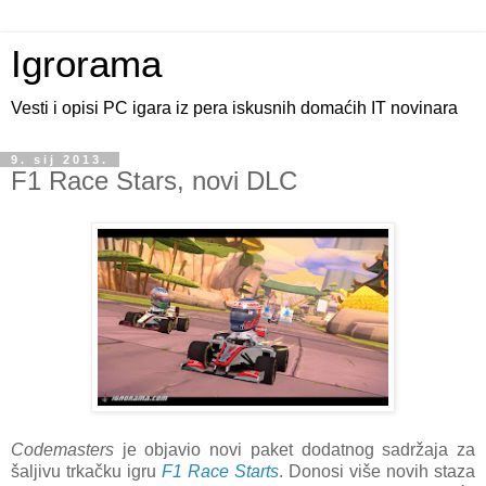
Igrorama
Vesti i opisi PC igara iz pera iskusnih domaćih IT novinara
9. sij 2013.
F1 Race Stars, novi DLC
Codemasters
je objavio novi paket dodatnog sadržaja za
šaljivu trkačku igru
F1 Race Starts
. Donosi više novih staza