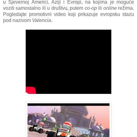
u Sjevernoj Americi, Aziji i Evropi, na kojima je moguće
voziti samostalno ili u društvu, putem
co-op
ili
online
režima.
Pogledajte promotivni video koji prikazuje evropsku stazu
pod nazivom
Valencia
.