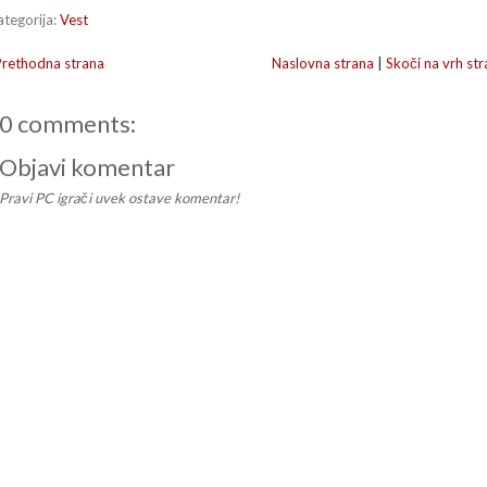
ategorija:
Vest
Prethodna strana
Naslovna strana
|
Skoči na vrh str
0 comments:
Objavi komentar
Pravi PC igrači uvek ostave komentar!