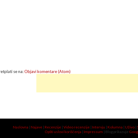
retplati se na:
Objavi komentare (Atom)
Naslovna
|
Najave
|
Recenzije
|
Video recenzije
|
Intervju
|
Kolumna
|
Uživo
|
Opšti uslovi korišćenja
|
Impressum
| Blog prikazuje
Goog