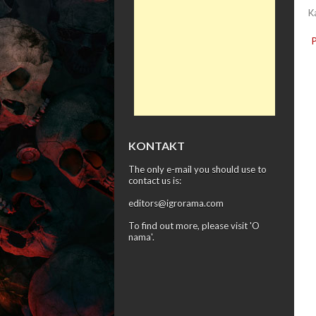
K
KONTAKT
The only e-mail you should use to
contact us is:
editors@igrorama.com
To find out more, please visit '
O
nama
'.