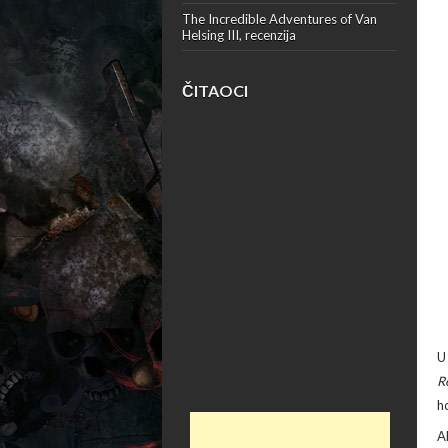
The Incredible Adventures of Van
Helsing III, recenzija
ČITAOCI
U
R
h
A