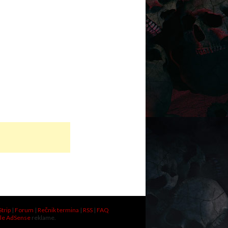
Strip
|
Forum
|
Rečnik termina
|
RSS
|
FAQ
le AdSense
reklame.