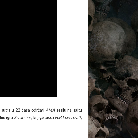
će sutra u 22 časa održati
AMA
sesiju na sajtu
dnu igru
Scratches
, knjige pisca
H.P. Lovercraft
,