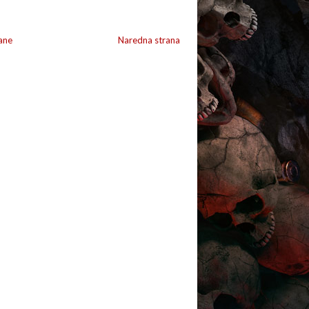
ane
Naredna strana