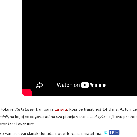
 toku je
Kickstarter
kampanja
za igru
, koja će trajati još 14 dana. Autori 
eddit
, na kojoj će odgovarati na sva pitanja vezana za
Asylu
m, njihovu pretho
oror žanr i avanture.
ko vam se ovaj članak dopada, podelite ga sa prijateljima: