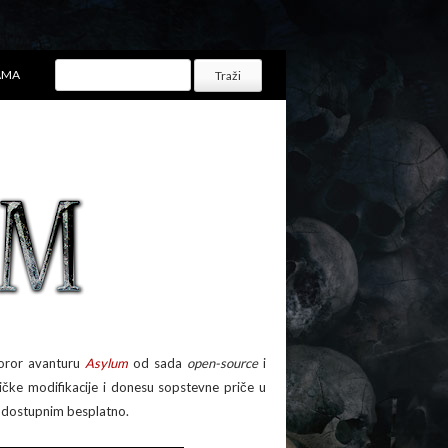
AMA
horor avanturu
Asylum
od sada
open-source
i
ničke modifikacije i donesu sopstevne priče u
 dostupnim besplatno.