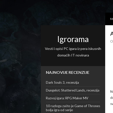
N
A
Igrorama
O
Vesti i opisi PC igara iz pera iskusnih
domaćih IT novinara
NAJNOVIJE RECENZIJE
Dark Souls 3, recenzija
Dungelot: Shattered Lands, recenzija
N
d
Razvoj igara: RPG Maker MV
s
10 razloga zašto je Game of Thrones
bolja igra od serije