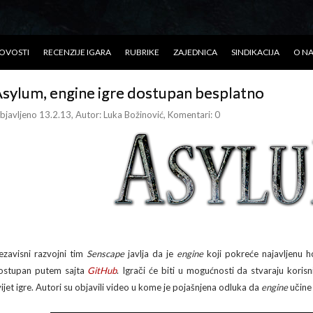
OVOSTI
RECENZIJE IGARA
RUBRIKE
ZAJEDNICA
SINDIKACIJA
O N
sylum, engine igre dostupan besplatno
bjavljeno 13.2.13
, Autor:
Luka Božinović
, Komentari: 0
ezavisni razvojni tim
Senscape
javlja da je
engine
koji pokreće najavljenu 
ostupan putem sajta
GitHub
. Igrači će biti u mogućnosti da stvaraju koris
vijet igre. Autori su objavili video u kome je pojašnjena odluka da
engine
učine