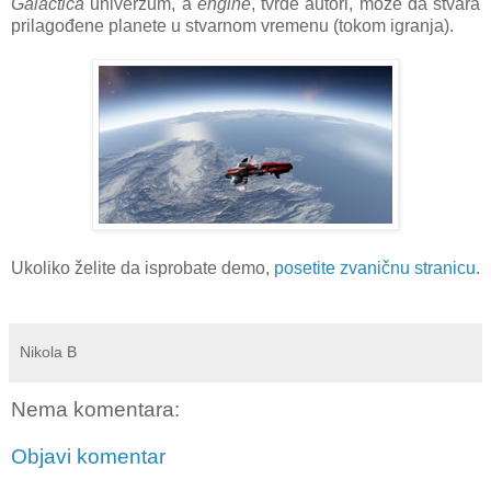
Galactica
univerzum, a
engine
, tvrde autori, može da stvara
prilagođene planete u stvarnom vremenu (tokom igranja).
Ukoliko želite da isprobate demo,
posetite zvaničnu stranicu
.
Nikola B
Nema komentara:
Objavi komentar