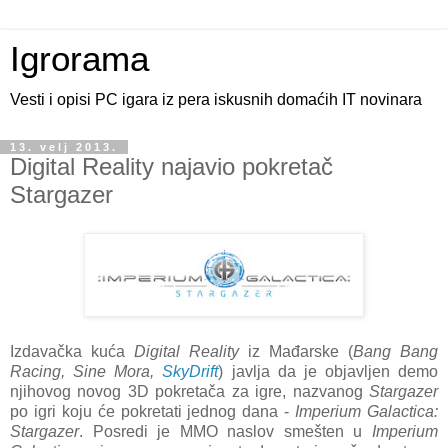
Igrorama
Vesti i opisi PC igara iz pera iskusnih domaćih IT novinara
13. velj 2013.
Digital Reality najavio pokretač
Stargazer
Izdavačka kuća
Digital Reality
iz Mađarske (
Bang Bang
Racing, Sine Mora,
SkyDrift
) javlja da je objavljen demo
njihovog novog 3D pokretača za igre, nazvanog
Stargazer
po igri koju će pokretati jednog dana -
Imperium Galactica:
Stargazer
. Posredi je MMO naslov smešten u
Imperium