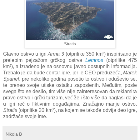
Stratis
Glavno ostrvo u igri
Arma 3
(otprilike 350 km²) inspirisano je
prelepim pejzažom grčkog ostrva
Lemnos
(otprilike 475
km²), a izrađeno je na osnovnu javno dostupnih informacija.
Trebalo je da bude centar igre, jer je CEO preduzeća,
Marek
Spanel
, pre nekoliko godina posetio to ostrvo i oduševio se,
te preneo svoje utiske ostatku zaposlenih. Međutim, posle
svega što se desilo, tim više nije zainteresovan da reklamira
pravo ostrvo i grčki turizam, već želi što više da naglasi da je
u igri reč o fiktivnim događajima. Značajno manje ostrvo,
Stratis
(otprilike 20 km²), na kojem se takođe odvija deo igre,
zadržaće svoje ime.
Nikola B