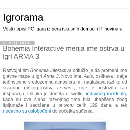
Igrorama
Vesti i opisi PC igara iz pera iskusnih domaćih IT novinara
1. velj 2013.
Bohemia Interactive menja ime ostrva u
igri ARMA 3
Razvojni tim
Bohemia Interactive
odlučio je da promeni ime
glavne mape u igri
Arma 3
. Novo ime,
Altis
, oslikava i dalje
jedinstvenu sredozemnu atmosferu, ali naglašava razliku od
stvarnog grčkog ostrva
Lemnos
, koje je poslužilo kao
inspiracija. Odluka je doneta u svetlu
nedavnog incidenta
,
kada su dva člana razvojnog tima bila uhapšena zbog
špijunaže i zadržana u pritvoru celih 129 dana, a tek
nedavno su oslobođeni
do početka suđenja.