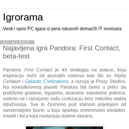
Igrorama
Vesti i opisi PC igara iz pera iskusnih domaćih IT novinara
31. sij 2013.
Najavljena igra Pandora: First Contact,
beta-test
Pandora: First Contact
je 4X strategija na poteze, koja
inspiraciju vuče od poznatih naslova kao što su
Alpha
Centauri
i
Galactic Civilizations
, a razvija je
Proxy Studios
.
Na novootkrivenoj planeti
Pandora
biti ćemo u prilici da
podižemo gradove, trgujemo, stvaramo sopstvene jedinice,
vodimo rat i razvijamo našu civilizaciju kroz nekoliko stabla
istraživanja. Sve to činićemo pod stalnom prijetnjom od
vanzemaljske faune, u koju spadaju smrtnonosni predatori,
insekti i bića koja nastanjuju dubine okeana.