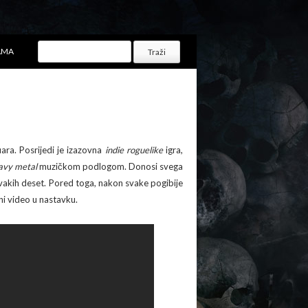
AMA
ara. Posrijedi je izazovna
indie roguelike
igra,
avy metal
muzičkom podlogom. Donosi svega
svakih deset. Pored toga, nakon svake pogibije
i video u nastavku.