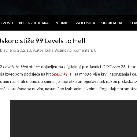
OVOSTI
RECENZIJE IGARA
RUBRIKE
ZAJEDNICA
SINDIKACIJA
O N
skoro stiže 99 Levels to Hell
bjavljeno 20.2.13
, Autor:
Luka Božinović
, Komentari: 0
9 Levels to Hell
biti će objavljen na digitalnoj prodavnici
GOG.com
26. febru
oja izvedbom podsjeća na hit
Spelunky
, ali sa mnogo više krvi, naoružanja i
he
totinu različitih dionica, a snimanje napretka omogućava tek nakon prelaska 
grač se suočava sa novim, nasumično izabranim nivoima. Pogledajte promotivn