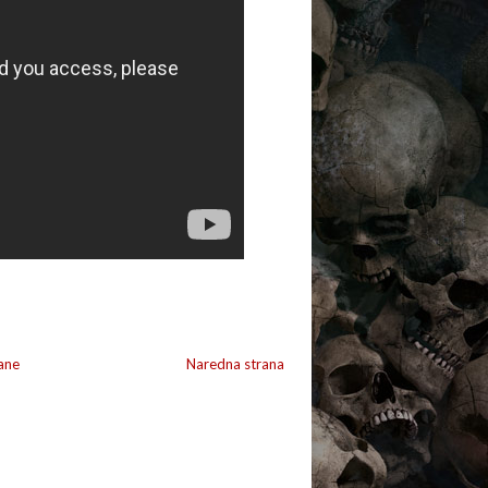
ane
Naredna strana