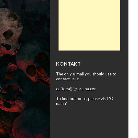
KONTAKT
The only e-mail you should use to
contact us is:
editors@igrorama.com
To find out more, please visit '
O
nama
'.