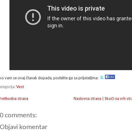
ko vam se ovaj članak dopada, podelite ga sa prijateljima:
ategorija:
Vest
Prethodna strana
Naslovna strana
|
Skoči na vrh str
0 comments:
Objavi komentar