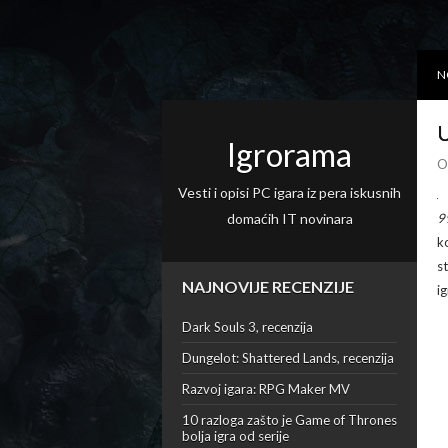
N
U
Igrorama
O
Vesti i opisi PC igara iz pera iskusnih
domaćih IT novinara
9
k
s
NAJNOVIJE RECENZIJE
i
Dark Souls 3, recenzija
Dungelot: Shattered Lands, recenzija
Razvoj igara: RPG Maker MV
10 razloga zašto je Game of Thrones
bolja igra od serije