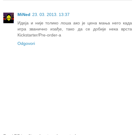
MiNed
23. 03. 2013. 13:37
Идеја и није толико лоша ако је цена мања него када
игра званично изађе, тако да се добије нека врста
Kickstarter/Pre-order-а
Odgovori