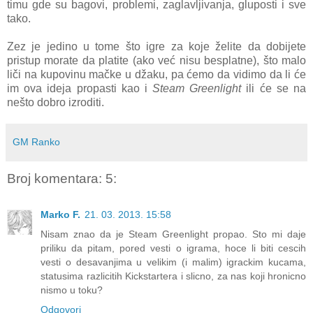
timu gde su bagovi, problemi, zaglavljivanja, gluposti i sve
tako.
Zez je jedino u tome što igre za koje želite da dobijete
pristup morate da platite (ako već nisu besplatne), što malo
liči na kupovinu mačke u džaku, pa ćemo da vidimo da li će
im ova ideja propasti kao i
Steam Greenlight
ili će se na
nešto dobro izroditi.
GM Ranko
Broj komentara: 5:
Marko F.
21. 03. 2013. 15:58
Nisam znao da je Steam Greenlight propao. Sto mi daje
priliku da pitam, pored vesti o igrama, hoce li biti cescih
vesti o desavanjima u velikim (i malim) igrackim kucama,
statusima razlicitih Kickstartera i slicno, za nas koji hronicno
nismo u toku?
Odgovori