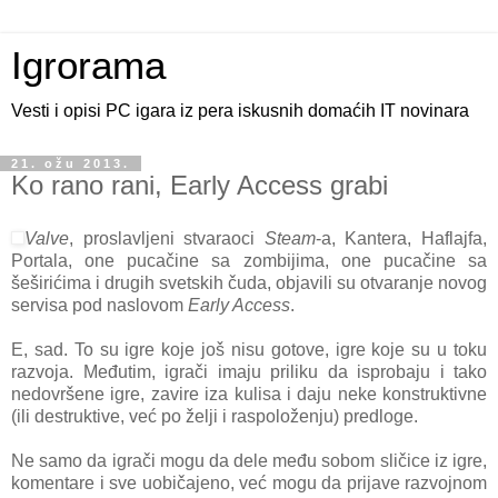
Igrorama
Vesti i opisi PC igara iz pera iskusnih domaćih IT novinara
21. ožu 2013.
Ko rano rani, Early Access grabi
Valve
, proslavljeni stvaraoci
Steam
-a, Kantera, Haflajfa,
Portala, one pucačine sa zombijima, one pucačine sa
šeširićima i drugih svetskih čuda, objavili su otvaranje novog
servisa pod naslovom
Early Access
.
E, sad. To su igre koje još nisu gotove, igre koje su u toku
razvoja. Međutim, igrači imaju priliku da isprobaju i tako
nedovršene igre, zavire iza kulisa i daju neke konstruktivne
(ili destruktive, već po želji i raspoloženju) predloge.
Ne samo da igrači mogu da dele među sobom sličice iz igre,
komentare i sve uobičajeno, već mogu da prijave razvojnom