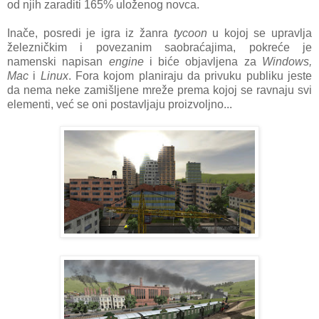
od njih zaraditi 165% uloženog novca.
Inače, posredi je igra iz žanra
tycoon
u kojoj se upravlja
železničkim i povezanim saobraćajima, pokreće je
namenski napisan
engine
i biće objavljena za
Windows,
Mac
i
Linux
. Fora kojom planiraju da privuku publiku jeste
da nema neke zamišljene mreže prema kojoj se ravnaju svi
elementi, već se oni postavljaju proizvoljno...