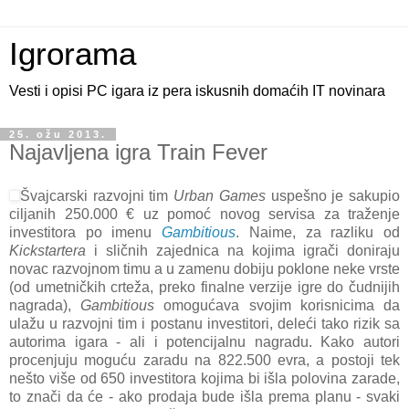
Igrorama
Vesti i opisi PC igara iz pera iskusnih domaćih IT novinara
25. ožu 2013.
Najavljena igra Train Fever
Švajcarski razvojni tim
Urban Games
uspešno je sakupio
ciljanih 250.000 € uz pomoć novog servisa za traženje
investitora po imenu
Gambitious
. Naime, za razliku od
Kickstartera
i sličnih zajednica na kojima igrači doniraju
novac razvojnom timu a u zamenu dobiju poklone neke vrste
(od umetničkih crteža, preko finalne verzije igre do čudnijih
nagrada),
Gambitious
omogućava svojim korisnicima da
ulažu u razvojni tim i postanu investitori, deleći tako rizik sa
autorima igara - ali i potencijalnu nagradu. Kako autori
procenjuju moguću zaradu na 822.500 evra, a postoji tek
nešto više od 650 investitora kojima bi išla polovina zarade,
to znači da će - ako prodaja bude išla prema planu - svaki