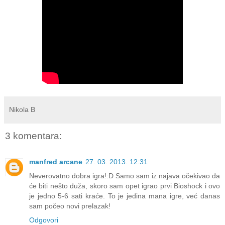
Nikola B
3 komentara:
manfred arcane
27. 03. 2013. 12:31
Neverovatno dobra igra!:D Samo sam iz najava očekivao da
će biti nešto duža, skoro sam opet igrao prvi Bioshock i ovo
je jedno 5-6 sati kraće. To je jedina mana igre, već danas
sam počeo novi prelazak!
Odgovori