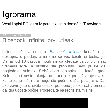
Igrorama
Vesti i opisi PC igara iz pera iskusnih domaćih IT novinara
26. ožu 2013.
Bioshock Infinite, prvi utisak
Dugo očekivana igra
Bioshock Infinite
konačno je
dostupna u prodaji, a mi smo se već bacili na testiranje.
Danas od 13 časova mogli ste da gledate uživo prvih sat
vremena igre, a ukoliko ste propustili, evo prilike da
pogledate snimak
DeWittovog
dolaska u leteći grad
Kolumbija i nešto lutanja po gradu (uz pretraživanje svake
kante za smeće) pre nego što počne opšta pucnjava. Da,
ako zavirujete u svaki ćošak, potrebno je oko sat vremena
da igra uopšte počne! Pogledajte pa recite šta mislite...