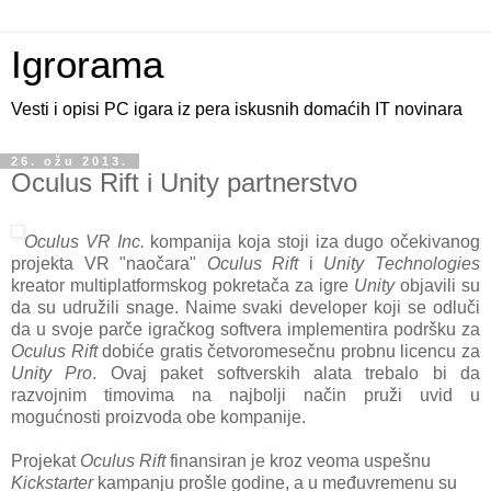
Igrorama
Vesti i opisi PC igara iz pera iskusnih domaćih IT novinara
26. ožu 2013.
Oculus Rift i Unity partnerstvo
Oculus VR Inc.
kompanija koja stoji iza dugo očekivanog
projekta VR "naočara"
Oculus Rift
i
Unity Technologies
kreator multiplatformskog
pokretača za igre
Unity
objavili su
da su udružili snage. Naime svaki developer koji se odluči
da u svoje parče igračkog softvera implementira podršku za
Oculus Rift
dobiće gratis četvoromesečnu probnu licencu za
Unity Pro
. Ovaj paket softverskih alata trebalo bi da
razvojnim timovima na najbolji način pruži uvid u
mogućnosti proizvoda obe kompanije.
Projekat
Oculus Rift
finansiran je kroz veoma uspešnu
Kickstarter
kampanju prošle godine, a u međuvremenu su