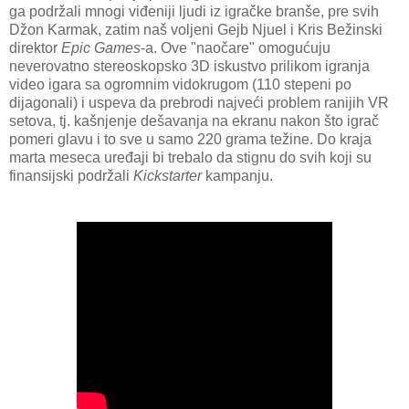
ga podržali mnogi viđeniji ljudi iz igračke branše, pre svih
Džon Karmak, zatim naš voljeni Gejb Njuel i Kris Bežinski
direktor
Epic Games
-a. Ove "naočare" omogućuju
neverovatno stereoskopsko 3D iskustvo prilikom igranja
video igara sa ogromnim vidokrugom (110 stepeni po
dijagonali) i uspeva da prebrodi najveći problem ranijih VR
setova, tj. kašnjenje dešavanja na ekranu nakon što igrač
pomeri glavu i to sve u samo 220 grama težine. Do kraja
marta meseca uređaji bi trebalo da stignu do svih koji su
finansijski podržali
Kickstarter
kampanju.