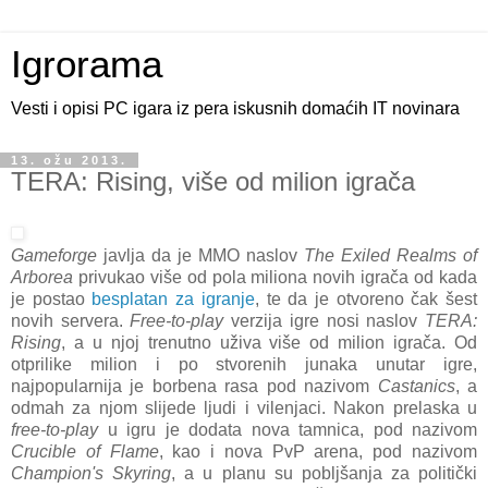
Igrorama
Vesti i opisi PC igara iz pera iskusnih domaćih IT novinara
13. ožu 2013.
TERA: Rising, više od milion igrača
Gameforge
javlja da je MMO naslov
The Exiled Realms of
Arborea
privukao više od pola miliona novih igrača od kada
je postao
besplatan za igranje
, te da je otvoreno čak šest
novih servera.
Free-to-play
verzija igre nosi naslov
TERA:
Rising
, a u njoj trenutno uživa više od milion igrača. Od
otprilike milion i po stvorenih junaka unutar igre,
najpopularnija je borbena rasa pod nazivom
Castanics
, a
odmah za njom slijede ljudi i vilenjaci. Nakon prelaska u
free-to-play
u igru je dodata nova tamnica, pod nazivom
Crucible of Flame
, kao i nova PvP arena, pod nazivom
Champion's Skyring
, a u planu su pobljšanja za politički