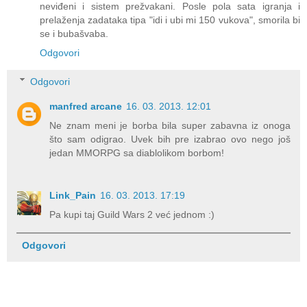
neviđeni i sistem prežvakani. Posle pola sata igranja i
prelaženja zadataka tipa "idi i ubi mi 150 vukova", smorila bi
se i bubašvaba.
Odgovori
Odgovori
manfred arcane
16. 03. 2013. 12:01
Ne znam meni je borba bila super zabavna iz onoga
što sam odigrao. Uvek bih pre izabrao ovo nego još
jedan MMORPG sa diablolikom borbom!
Link_Pain
16. 03. 2013. 17:19
Pa kupi taj Guild Wars 2 već jednom :)
Odgovori