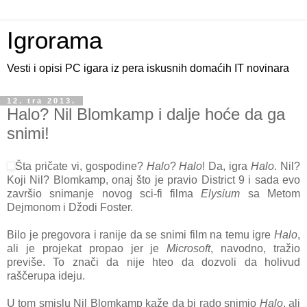
Igrorama
Vesti i opisi PC igara iz pera iskusnih domaćih IT novinara
12. tra 2013.
Halo? Nil Blomkamp i dalje hoće da ga
snimi!
Šta pričate vi, gospodine?
Halo
?
Halo
! Da, igra
Halo
. Nil?
Koji Nil? Blomkamp, onaj što je pravio District 9 i sada evo
završio snimanje novog sci-fi filma
Elysium
sa Metom
Dejmonom i Džodi Foster.
Bilo je pregovora i ranije da se snimi film na temu igre
Halo
,
ali je projekat propao jer je
Microsoft
, navodno, tražio
previše. To znači da nije hteo da dozvoli da holivud
raščerupa ideju.
U tom smislu Nil Blomkamp kaže da bi rado snimio
Halo
, ali