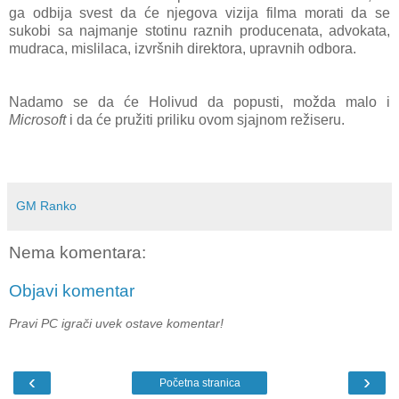
ga odbija svest da će njegova vizija filma morati da se
sukobi sa najmanje stotinu raznih producenata, advokata,
mudraca, mislilaca, izvršnih direktora, upravnih odbora.
Nadamo se da će Holivud da popusti, možda malo i
Microsoft
i da će pružiti priliku ovom sjajnom režiseru.
GM Ranko
Nema komentara:
Objavi komentar
Pravi PC igrači uvek ostave komentar!
‹
›
Početna stranica