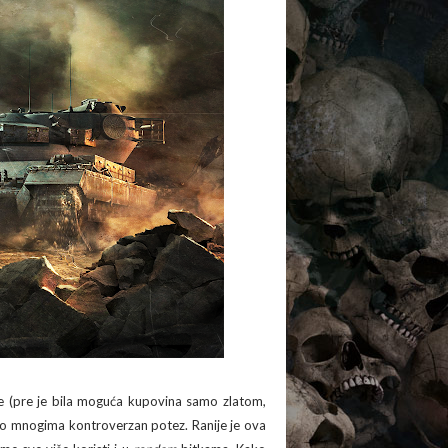
te (pre je bila moguća kupovina samo zlatom,
 po mnogima kontroverzan potez. Ranije je ova