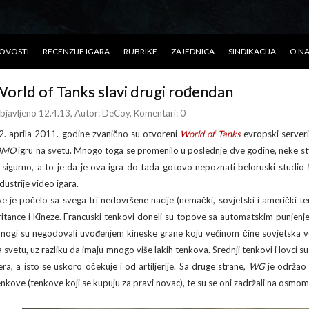
OVOSTI
RECENZIJE IGARA
RUBRIKE
ZAJEDNICA
SINDIKACIJA
O N
orld of Tanks slavi drugi rođendan
bjavljeno 12.4.13
, Autor:
DeCoy
, Komentari: 0
2. aprila 2011. godine zvanično su otvoreni
World of Tanks
evropski server
MMO
igru na svetu. Mnogo toga se promenilo u poslednje dve godine, neke stva
e sigurno, a to je da je ova igra do tada gotovo nepoznati beloruski studio
dustrije video igara.
ve je počelo sa svega tri nedovršene nacije (nemački, sovjetski i američki t
ritance i Kineze. Francuski tenkovi doneli su topove sa automatskim punjenje
nogi su negodovali uvođenjem kineske grane koju većinom čine sovjetska vo
a svetu, uz razliku da imaju mnogo više lakih tenkova. Srednji tenkovi i lovci 
iera, a isto se uskoro očekuje i od artiljerije. Sa druge strane,
WG
je održao
enkove (tenkove koji se kupuju za pravi novac), te su se oni zadržali na osmom 