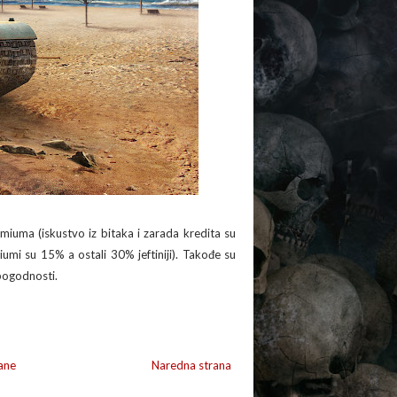
miuma (iskustvo iz bitaka i zarada kredita su
umi su 15% a ostali 30% jeftiniji). Takođe su
 pogodnosti.
ane
Naredna strana