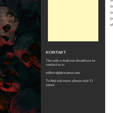
v
i
l
k
p
KONTAKT
The only e-mail you should use to
contact us is:
editors@igrorama.com
To find out more, please visit '
O
nama
'.