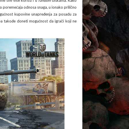
eme sve više koristi i u
random
bitkama. Kako
o poremećaja odnosa snaga, u ionako prilično
mogućnost kupovine unapređenja za posadu za
rpa takođe doneti mogućnost da igrači koji ne