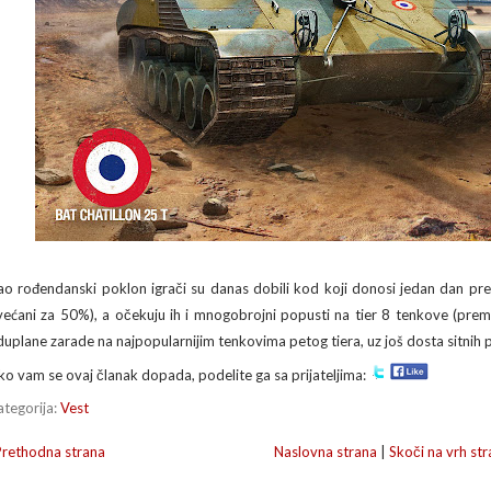
ao rođendanski poklon igrači su danas dobili kod koji donosi jedan dan pre
većani za 50%), a očekuju ih i mnogobrojni popusti na tier 8 tenkove (premi
duplane zarade na najpopularnijim tenkovima petog tiera, uz još dosta sitnih
ko vam se ovaj članak dopada, podelite ga sa prijateljima:
ategorija:
Vest
Prethodna strana
Naslovna strana
|
Skoči na vrh str