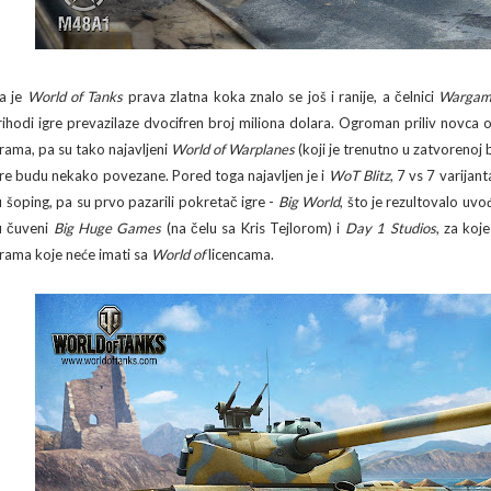
a je
World of Tanks
prava zlatna koka znalo se još i ranije, a čelnici
Wargam
rihodi igre prevazilaze dvocifren broj miliona dolara. Ogroman priliv novca 
grama, pa su tako najavljeni
World of Warplanes
(koji je trenutno u zatvorenoj b
gre budu nekako povezane. Pored toga najavljen je i
WoT Blitz
, 7 vs 7 varijan
 u šoping, pa su prvo pazarili pokretač igre -
Big World
, što je rezultovalo uv
u čuveni
Big Huge Games
(na čelu sa Kris Tejlorom) i
Day 1 Studios
, za koj
grama koje neće imati sa
World of
licencama.