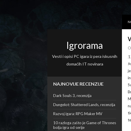
N
W
Igrorama
O
Vesti i opisi PC igara iz pera iskusnih
1
domaćih IT novinara
j
in
NAJNOVIJE RECENZIJE
S
B
Dark Souls 3, recenzija
M
Dungelot: Shattered Lands, recenzija
n
t
Razvoj igara: RPG Maker MV
t
10 razloga zašto je Game of Thrones
bolja igra od serije