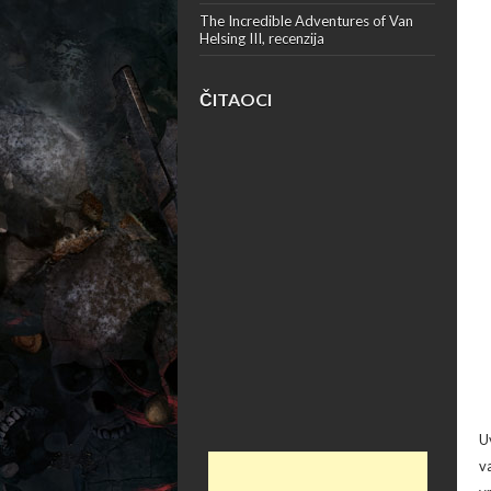
The Incredible Adventures of Van
Helsing III, recenzija
ČITAOCI
U
v