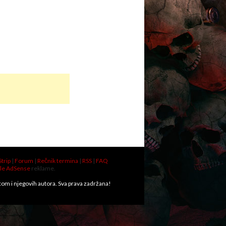
Strip
|
Forum
|
Rečnik termina
|
RSS
|
FAQ
le AdSense
reklame.
.com i njegovih autora. Sva prava zadržana!