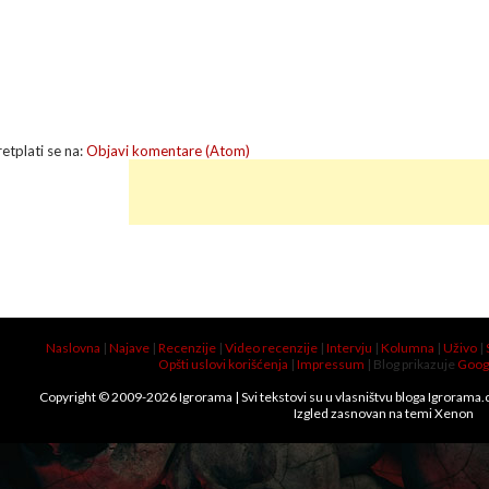
retplati se na:
Objavi komentare (Atom)
Naslovna
|
Najave
|
Recenzije
|
Video recenzije
|
Intervju
|
Kolumna
|
Uživo
|
Opšti uslovi korišćenja
|
Impressum
| Blog prikazuje
Goog
Copyright © 2009-
2026
Igrorama
| Svi tekstovi su u vlasništvu bloga Igrorama
Izgled zasnovan na temi
Xenon