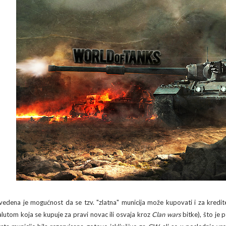
vedena je mogućnost da se tzv. "zlatna" municija može kupovati i za kredi
alutom koja se kupuje za pravi novac ili osvaja kroz
Clan wars
bitke), što je