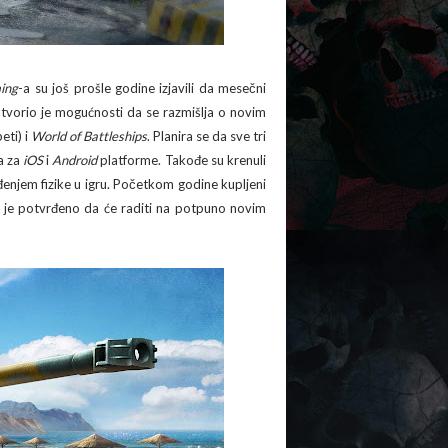
ing
-a su još prošle godine izjavili da mesečni
otvorio je mogućnosti da se razmišlja o novim
eti) i
World of Battleships
. Planira se da sve tri
ta za
iOS
i
Android
platforme. Takođe su krenuli
ođenjem fizike u igru. Početkom godine kupljeni
e je potvrđeno da će raditi na potpuno novim