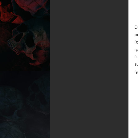
D
p
i
i
i
s
i