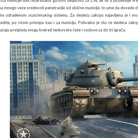
rsta municije bila rezervisana gotovo isključivo za
CW
, ali se u poslednje vr
ma mnogo veće vrednosti penetracije od obične municije, to ume da dovede d
oše odrađenom
matchmaking
sistemu. Za sledeću zakrpu najavljena je i 
redite, po istom principu kao i za municiju. Pohvalno je što će sledeća zak
laćaju pretplatu mogu kreirati tenkovske čete i vodove za do tri igrača.