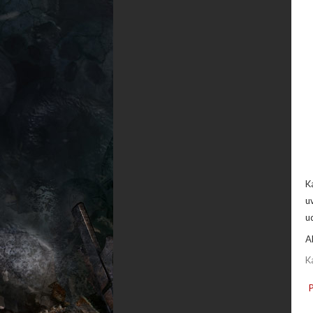
K
u
u
A
K