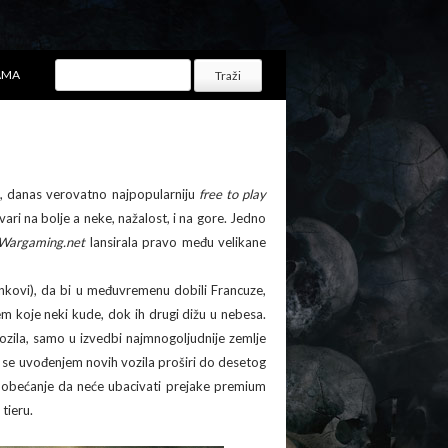
AMA
i, danas verovatno najpopularniju
free to play
ri na bolje a neke, nažalost, i na gore. Jedno
Wargaming.net
lansirala pravo među velikane
enkovi), da bi u međuvremenu dobili Francuze,
m koje neki kude, dok ih drugi dižu u nebesa.
zila, samo u izvedbi najmnogoljudnije zemlje
su se uvođenjem novih vozila proširi do desetog
 obećanje da neće ubacivati prejake premium
tieru.