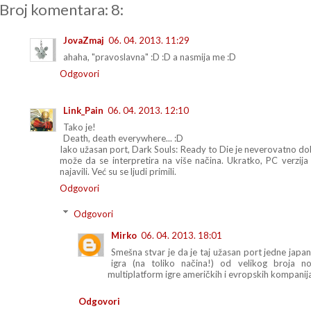
Broj komentara: 8:
JovaZmaj
06. 04. 2013. 11:29
ahaha, "pravoslavna" :D :D a nasmija me :D
Odgovori
Link_Pain
06. 04. 2013. 12:10
Tako je!
Death, death everywhere... :D
Iako užasan port, Dark Souls: Ready to Die je neverovatno do
može da se interpretira na više načina. Ukratko, PC verzija 
najavili. Već su se ljudi primili.
Odgovori
Odgovori
Mirko
06. 04. 2013. 18:01
Smešna stvar je da je taj užasan port jedne japa
igra (na toliko načina!) od velikog broja n
multiplatform igre američkih i evropskih kompanija
Odgovori