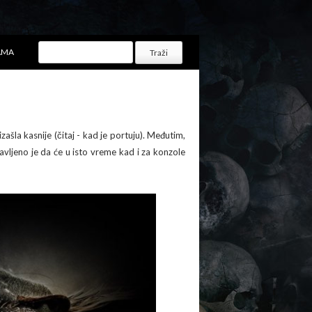
AMA
ašla kasnije (čitaj - kad je portuju). Međutim,
vljeno je da će u isto vreme kad i za konzole