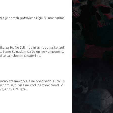
zija je odmah potvrđena i igru su novinarima
lika za to. Ne želim da igram ovo na konzoli
nicu. Samo se nadam da će online komponenta
 nešto sa hebenim cheaterima.
stvarno steamworks, a ne opet bedni GFWL s
ničnom sajtu više ne vodi na xbox.com/LIVE
oje nove PC igre...