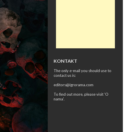
KONTAKT
The only e-mail you should use to
contact us is:
editors@igrorama.com
To find out more, please visit '
O
nama
'.