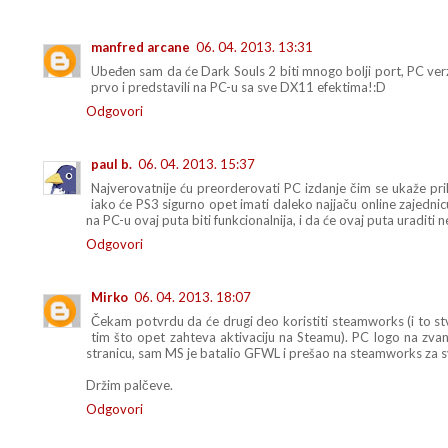
manfred arcane
06. 04. 2013. 13:31
Ubeđen sam da će Dark Souls 2 biti mnogo bolji port, PC ver
prvo i predstavili na PC-u sa sve DX11 efektima!:D
Odgovori
paul b.
06. 04. 2013. 15:37
Najverovatnije ću preorderovati PC izdanje čim se ukaže pri
iako će PS3 sigurno opet imati daleko najjaču online zajed
na PC-u ovaj puta biti funkcionalnija, i da će ovaj puta uraditi
Odgovori
Mirko
06. 04. 2013. 18:07
Čekam potvrdu da će drugi deo koristiti steamworks (i to 
tim što opet zahteva aktivaciju na Steamu). PC logo na zva
stranicu, sam MS je batalio GFWL i prešao na steamworks za sv
Držim palčeve.
Odgovori