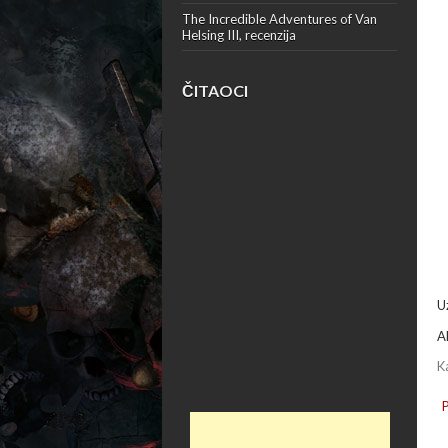
The Incredible Adventures of Van
Helsing III, recenzija
ČITAOCI
U
A
K