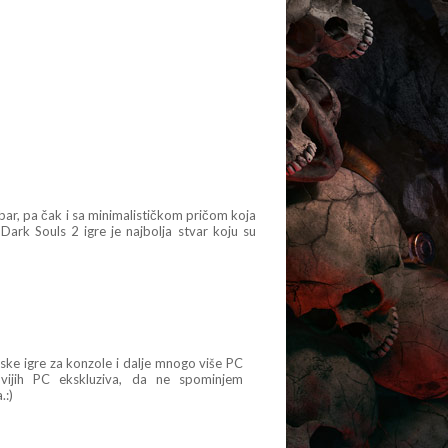
bar, pa čak i sa minimalističkom pričom koja
Dark Souls 2 igre je najbolja stvar koju su
nske igre za konzole i dalje mnogo više PC
ovijih PC ekskluziva, da ne spominjem
.:)