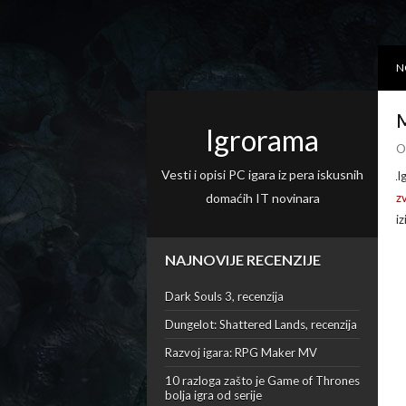
N
M
Igrorama
O
Vesti i opisi PC igara iz pera iskusnih
I
domaćih IT novinara
z
iz
NAJNOVIJE RECENZIJE
Dark Souls 3, recenzija
Dungelot: Shattered Lands, recenzija
Razvoj igara: RPG Maker MV
10 razloga zašto je Game of Thrones
bolja igra od serije