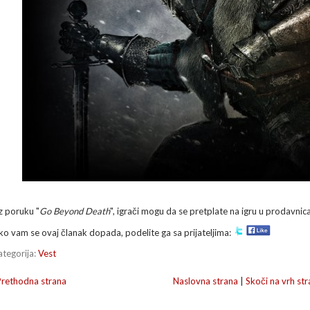
z poruku "
Go Beyond Death
", igrači mogu da se pretplate na igru u prodavn
ko vam se ovaj članak dopada, podelite ga sa prijateljima:
ategorija:
Vest
Prethodna strana
Naslovna strana
|
Skoči na vrh str