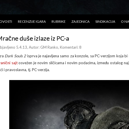
OVOSTI
RECENZIJE IGARA
RUBRIKE
ZAJEDNICA
SINDIKACIJA
O N
račne duše izlaze iz PC-a
bjavljeno 5.4.13
, Autor:
GM Ranko
, Komentari: 8
gra
Dark Souls 2
isprva je najavljena samo za konzole, sa PC-verzijom koja bi iz
vanični sajt
osvežen je novim sličicama i novim podacima, između ostalog naja
ići i pravoslavna, tj. PC-verzija.