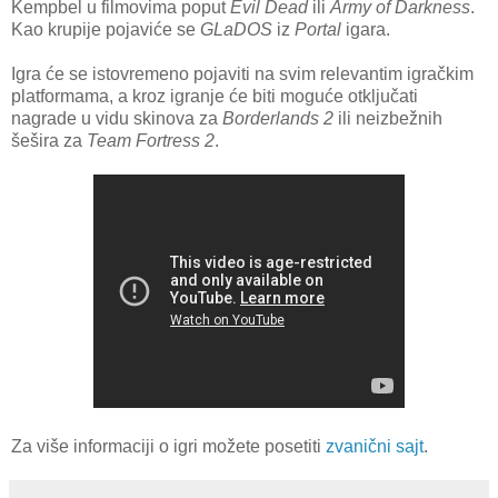
Kempbel u filmovima poput
Evil Dead
ili
Army of Darkness
.
Kao krupije pojaviće se
GLaDOS
iz
Portal
igara.
Igra će se istovremeno pojaviti na svim relevantim igračkim
platformama, a kroz igranje će biti moguće otključati
nagrade u vidu skinova za
Borderlands 2
ili neizbežnih
šešira za
Team Fortress 2
.
Za više informaciji o igri možete posetiti
zvanični sajt
.