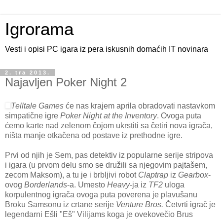
Igrorama
Vesti i opisi PC igara iz pera iskusnih domaćih IT novinara
2. tra 2013.
Najavljen Poker Night 2
Telltale Games
će nas krajem aprila obradovati nastavkom
simpatične igre
Poker Night at the Inventory
. Ovoga puta
ćemo karte nad zelenom čojom ukrstiti sa četiri nova igrača,
ništa manje otkačena od postave iz prethodne igre.
Prvi od njih je Sem, pas detektiv iz popularne serije stripova
i igara (u prvom delu smo se družili sa njegovim pajtašem,
zecom Maksom), a tu je i brbljivi robot
Claptrap
iz
Gearbox
-
ovog
Borderlands
-a. Umesto
Heavy
-ja iz
TF2
uloga
korpulentnog igrača ovoga puta poverena je plavušanu
Broku Samsonu iz crtane serije
Venture Bros.
Četvrti igrač je
legendarni Ešli "Eš" Vilijams koga je ovekovečio Brus