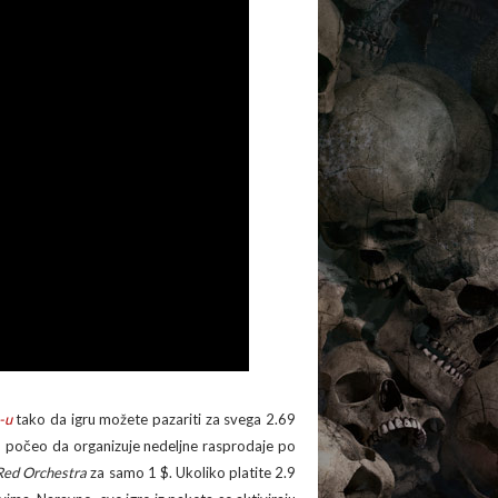
-u
tako da igru možete pazariti za svega 2.69
 počeo da organizuje nedeljne rasprodaje po
Red Orchestra
za samo 1 $. Ukoliko platite 2.9