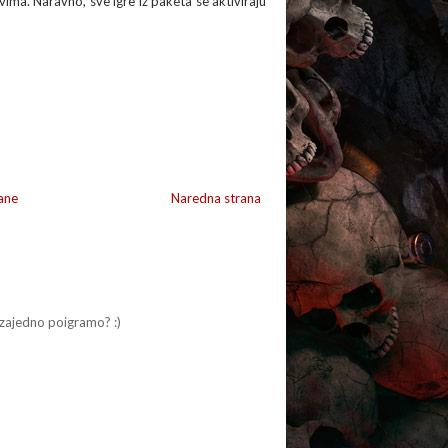
ima. Naravno, sve igre iz paketa se aktiviraju
ane
Naredna strana
zajedno poigramo? :)