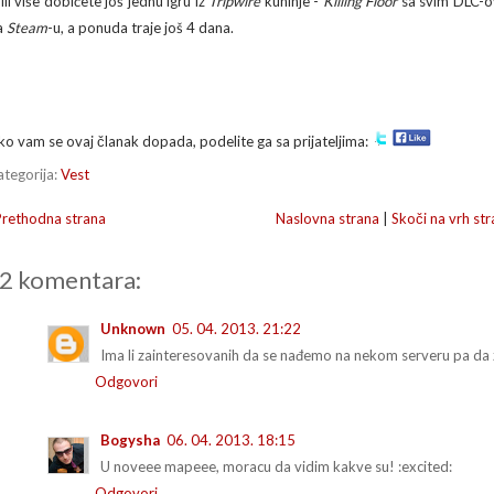
ili više dobićete još jednu igru iz
Tripwire
kuhinje -
Killing Floor
sa svim DLC-ov
a
Steam
-u, a ponuda traje još 4 dana.
ko vam se ovaj članak dopada, podelite ga sa prijateljima:
ategorija:
Vest
Prethodna strana
Naslovna strana
|
Skoči na vrh str
2 komentara:
Unknown
05. 04. 2013. 21:22
Ima li zainteresovanih da se nađemo na nekom serveru pa da 
Odgovori
Bogysha
06. 04. 2013. 18:15
U noveee mapeee, moracu da vidim kakve su! :excited:
Odgovori