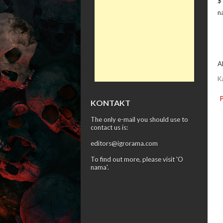
$ 
n
A
K
KONTAKT
The only e-mail you should use to
contact us is:
editors@igrorama.com
To find out more, please visit '
O
nama
'.