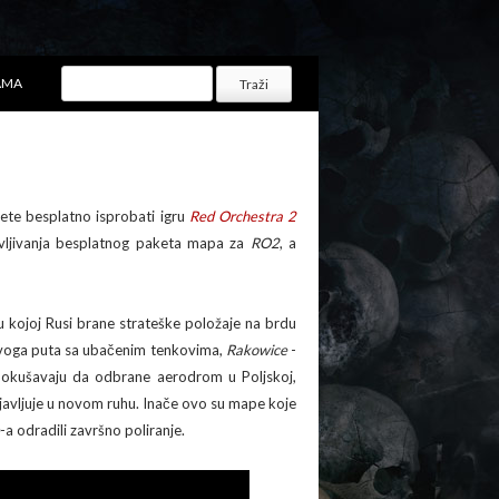
AMA
e besplatno isprobati igru
Red Orchestra 2
vljivanja besplatnog paketa mapa za
RO2
, a
 kojoj Rusi brane strateške položaje na brdu
 ovoga puta sa ubačenim tenkovima,
Rakowice
-
pokušavaju da odbrane aerodrom u Poljskoj,
pojavljuje u novom ruhu. Inače ovo su mape koje
-a odradili završno poliranje.