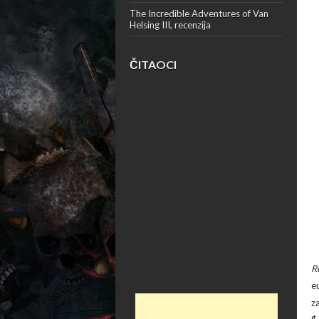
The Incredible Adventures of Van
Helsing III, recenzija
ČITAOCI
R
e
z