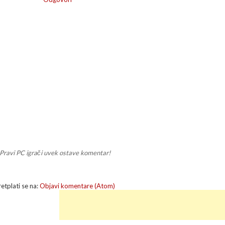
Pravi PC igrači uvek ostave komentar!
retplati se na:
Objavi komentare (Atom)