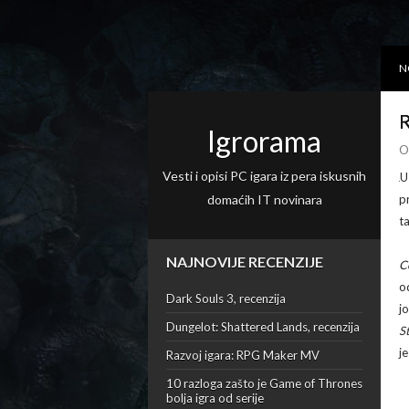
N
R
Igrorama
O
Vesti i opisi PC igara iz pera iskusnih
U
domaćih IT novinara
p
t
NAJNOVIJE RECENZIJE
C
o
Dark Souls 3, recenzija
j
Dungelot: Shattered Lands, recenzija
S
j
Razvoj igara: RPG Maker MV
10 razloga zašto je Game of Thrones
bolja igra od serije