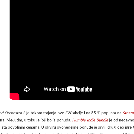
ed Orchestra 2
je tokom trajanja ove
F2P
akcije i na 85 % popusta na
Steam
ura. Međutim, u toku je još bolja ponuda.
Humble Indie Bundle
je od nedavno
aista povoljnim cenama. U okviru ovonedeljne ponude je prvi i drugi deo igre