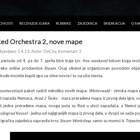
OVOSTI
RECENZIJE IGARA
RUBRIKE
ZAJEDNICA
SINDIKACIJA
O N
ed Orchestra 2, nove mape
bjavljeno 5.4.13
, Autor:
DeCoy
, Komentari: 2
 periodu od 4. pa do 7. aprila biće traje tzv.
free weekend
tokom koga možet
reko online prodavnice
Steam
. Ovaj vikend je organizovan povodom obja
akođe možete kupiti igru za sitne novce i to na više mesta.
ounterattack
paket sadrži nekoliko novih mapa:
Winterwald
- zimska mapa u
d napada Nemaca,
Arad 2 Tanks
- stara prerađena mapa iz prvog dela igre,
oš jedna prerađena mapa, ovoga puta su Rusi u ulozi napadača, a Nemci 
talingrad Kessel
- jedna od najigranijih mapa iz prvog dela, u dvojci se sada 
e igračka zajednica napravila kroz
Steam Workshop
, samo su momci iz
Tripwire