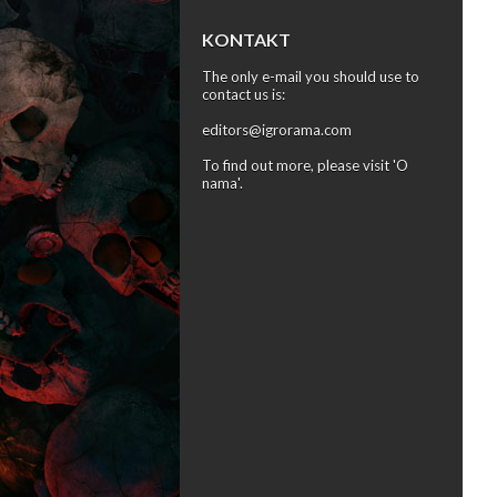
KONTAKT
The only e-mail you should use to
contact us is:
editors@igrorama.com
To find out more, please visit '
O
nama
'.