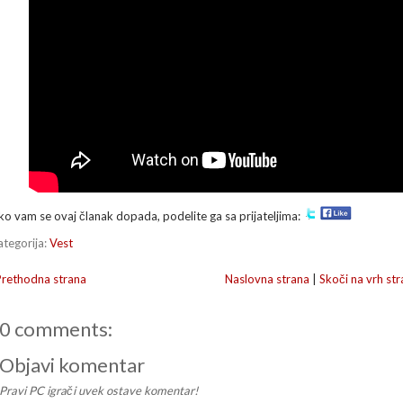
ko vam se ovaj članak dopada, podelite ga sa prijateljima:
ategorija:
Vest
Prethodna strana
Naslovna strana
|
Skoči na vrh str
0 comments:
Objavi komentar
Pravi PC igrači uvek ostave komentar!