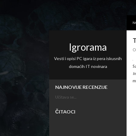
N
T
Igrorama
O
Vesti i opisi PC igara iz pera iskusnih
domaćih IT novinara
S
I
m
NAJNOVIJE RECENZIJE
Učitava se...
ČITAOCI