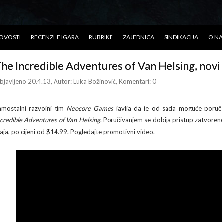
OVOSTI
RECENZIJE IGARA
RUBRIKE
ZAJEDNICA
SINDIKACIJA
O N
he Incredible Adventures of Van Helsing, novi
bjavljeno 20.4.13
, Autor:
Luka Božinović
, Komentari: 0
amostalni razvojni tim
Neocore Games
javlja da je od sada moguće poruč
ncredible Adventures of Van Helsing
. Poručivanjem se dobija pristup zatvor
aja, po cijeni od $14.99. Pogledajte promotivni video.