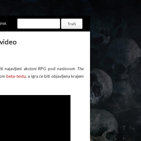
AMA
 video
iti najavljeni akcioni RPG pod naslovom
The
enom
beta-testu
, a igra će biti objavljena krajem