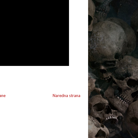
ane
Naredna strana