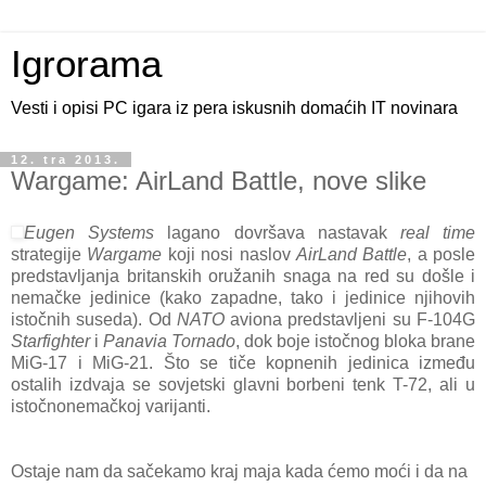
Igrorama
Vesti i opisi PC igara iz pera iskusnih domaćih IT novinara
12. tra 2013.
Wargame: AirLand Battle, nove slike
Eugen Systems
lagano dovršava nastavak
real time
strategije
Wargame
koji nosi naslov
AirLand Battle
, a posle
predstavljanja britanskih oružanih snaga na red su došle i
nemačke jedinice (kako zapadne, tako i jedinice njihovih
istočnih suseda). Od
NATO
aviona predstavljeni su F-104G
Starfighter
i
Panavia Tornado
, dok boje istočnog bloka brane
MiG-17 i MiG-21. Što se tiče kopnenih jedinica između
ostalih izdvaja se sovjetski glavni borbeni tenk T-72, ali u
istočnonemačkoj varijanti.
Ostaje nam da sačekamo kraj maja kada ćemo moći i da na