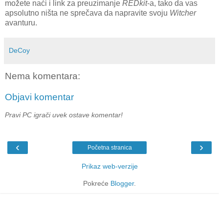
možete naći i link za preuzimanje
REDkit
-a, tako da vas
apsolutno ništa ne sprečava da napravite svoju
Witcher
avanturu.
DeCoy
Nema komentara:
Objavi komentar
Pravi PC igrači uvek ostave komentar!
‹
›
Početna stranica
Prikaz web-verzije
Pokreće
Blogger
.