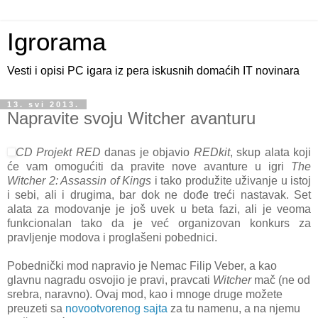
Igrorama
Vesti i opisi PC igara iz pera iskusnih domaćih IT novinara
13. svi 2013.
Napravite svoju Witcher avanturu
CD Projekt RED
danas je objavio
REDkit
, skup alata koji
će vam omogućiti da pravite nove avanture u igri
The
Witcher 2: Assassin of Kings
i tako produžite uživanje u istoj
i sebi, ali i drugima, bar dok ne dođe treći nastavak. Set
alata za modovanje je još uvek u beta fazi, ali je veoma
funkcionalan tako da je već organizovan konkurs za
pravljenje modova i proglašeni pobednici.
Pobednički mod napravio je Nemac Filip Veber, a kao
glavnu nagradu osvojio je pravi, pravcati
Witcher
mač (ne od
srebra, naravno). Ovaj mod, kao i mnoge druge možete
preuzeti sa
novootvorenog sajta
za tu namenu, a na njemu