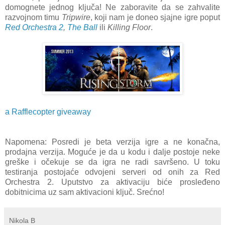
domognete jednog ključa! Ne zaboravite da se zahvalite
razvojnom timu
Tripwire
, koji nam je doneo sjajne igre poput
Red Orchestra 2
,
The Ball
ili
Killing Floor
.
a Rafflecopter giveaway
Napomena: Posredi je beta verzija igre a ne konačna,
prodajna verzija. Moguće je da u kodu i dalje postoje neke
greške i očekuje se da igra ne radi savršeno. U toku
testiranja postojaće odvojeni serveri od onih za Red
Orchestra 2. Uputstvo za aktivaciju biće prosleđeno
dobitnicima uz sam aktivacioni ključ. Srećno!
Nikola B