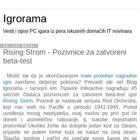
Igrorama
Vesti i opisi PC igara iz pera iskusnih domaćih IT novinara
10. svi 2013.
Rising Strom - Pozivnice za zatvoreni
beta-test
Mislili ste da je okončavanjem
male proletnje nagradne
igre
završeno deljenje poklona? Prevarili ste se! Blog
Igrorama i razvojni tim
Tripwire Interactive
nagrađuju 45
srećnih čitalaca pozivnicom za zatvoreni beta-test igre
Rising Storm
. Posredi je nastavak serijala
Red Orchestra
,
koji nas vodi na Pacifik u periodu 1941-1945. Pored
uvođenja novog neprijatelja, ovaj naslov po prvi put će
doneti i asimetrično ratovanje, tj. sukobe nejednakih
protivnika! Ukoliko želite da dobijete jedan kod za
Steam
,
prijavite se putem forme koja se nalazi na ovoj strani.
Štaviše, postoje i načini da uvećate svoje šanse da se