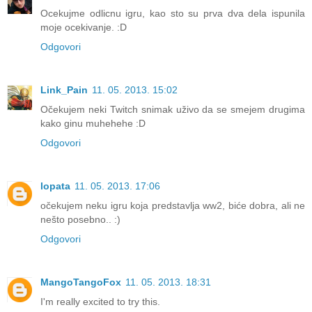
Ocekujme odlicnu igru, kao sto su prva dva dela ispunila
moje ocekivanje. :D
Odgovori
Link_Pain
11. 05. 2013. 15:02
Očekujem neki Twitch snimak uživo da se smejem drugima
kako ginu muhehehe :D
Odgovori
lopata
11. 05. 2013. 17:06
očekujem neku igru koja predstavlja ww2, biće dobra, ali ne
nešto posebno.. :)
Odgovori
MangoTangoFox
11. 05. 2013. 18:31
I'm really excited to try this.