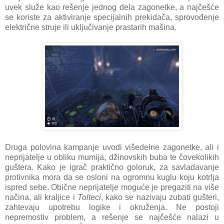
uvek služe kao rešenje jednog dela zagonetke, a najčešće
se koriste za aktiviranje specijalnih prekidača, sprovođenje
električne struje ili uključivanje prastarih mašina.
Druga polovina kampanje uvodi višedelne zagonetke, ali i
neprijatelje u obliku mumija, džinovskih buba te čovekolikih
guštera. Kako je igrač praktično goloruk, za savladavanje
protivnika mora da se osloni na ogromnu kuglu koju kotrlja
ispred sebe. Obične neprijatelje moguće je pregaziti na više
načina, ali kraljice i
Tolteci
, kako se nazivaju zubati gušteri,
zahtevaju upotrebu logike i okruženja. Ne postoji
nepremostiv problem, a rešenje se najčešće nalazi u