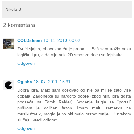
Nikola B
2 komentara:
COLDsteem
10. 11. 2010. 00:02
Zvuči sjajno, obavezno ću je probati... Baš sam tražio neku
logičku igru, a da nije neki 2D smor za decu sa fejsbuka.
Odgovori
Ogisha
18. 07. 2011. 15:31
Dobra igra. Malo sam očekivao od nje pa mi se zato više
dopala. Zagonetke su naročito dobre (zbog njih, igra dosta
podseća na Tomb Raider). Vođenje kugle sa "portal"
puškom je odličan fazon. Imam malu zamerku na
muziku/zvuk, moglo je to biti malo raznovrsnije. U svakom
slučaju, vredi odigrati.
Odgovori