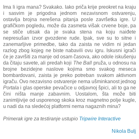
Ima li igra mana? Svakako. Iako priča krije preokret na kraju
i sasvim je prigodna jednom nezavisnom ostvarenju,
ostavlja brojna nerešena pitanja posle završetka igre. U
grafičkom pogledu, može da zasmeta višak crvene boje, pa
se stiče utisak da je svaka stena na koju naiđete
nepresušan izvor gvozdene rude. Ipak, sve su to sitne i
zanemarljive primedbe, tako da zaista ne vidim ni jedan
razlog zbog kojeg ne biste nabavili ovu igru. Iskusni igrači
će je završiti za manje od osam časova, ako odole iskušenju
da čitaju savete, ali predah koji
The Ball
pruža, u odnosu na
brojne bezidejne naslove kojima smo svakog meseca
bombardovani, zaista je preko potreban svakom aktivnom
igraču. Ovo nezavisno ostvarenje nema ušminkanost jednog
Portala
i glas operske pevačice u odjavnoj špici, ali to ga ne
čini ništa manje zabavnim. Uostalom, šta može biti
zanimljivije od usporenog skoka kroz magnetno polje kugle,
u nadi da na sledećoj platformi nema nagaznih mina?
Primerak igre za testiranje ustupio
Tripwire Interactive
Nikola Bulj