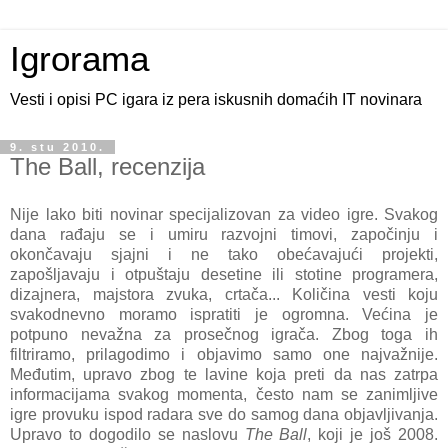
Igrorama
Vesti i opisi PC igara iz pera iskusnih domaćih IT novinara
9. stu 2010.
The Ball, recenzija
Nije lako biti novinar specijalizovan za video igre. Svakog
dana rađaju se i umiru razvojni timovi, započinju i
okončavaju sjajni i ne tako obećavajući projekti,
zapošljavaju i otpuštaju desetine ili stotine programera,
dizajnera, majstora zvuka, crtača... Količina vesti koju
svakodnevno moramo ispratiti je ogromna. Većina je
potpuno nevažna za prosečnog igrača. Zbog toga ih
filtriramo, prilagodimo i objavimo samo one najvažnije.
Međutim, upravo zbog te lavine koja preti da nas zatrpa
informacijama svakog momenta, često nam se zanimljive
igre provuku ispod radara sve do samog dana objavljivanja.
Upravo to dogodilo se naslovu
The Ball
, koji je još 2008.