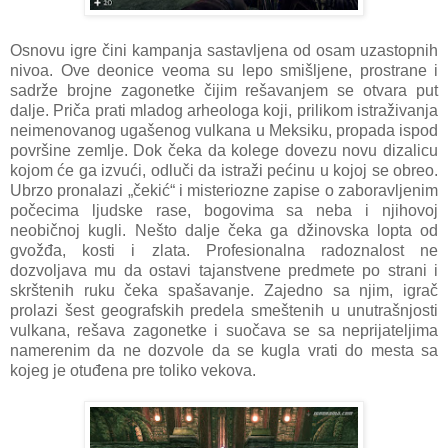
Osnovu igre čini kampanja sastavljena od osam uzastopnih
nivoa. Ove deonice veoma su lepo smišljene, prostrane i
sadrže brojne zagonetke čijim rešavanjem se otvara put
dalje. Priča prati mladog arheologa koji, prilikom istraživanja
neimenovanog ugašenog vulkana u Meksiku, propada ispod
površine zemlje. Dok čeka da kolege dovezu novu dizalicu
kojom će ga izvući, odluči da istraži pećinu u kojoj se obreo.
Ubrzo pronalazi „čekić“ i misteriozne zapise o zaboravljenim
počecima ljudske rase, bogovima sa neba i njihovoj
neobičnoj kugli. Nešto dalje čeka ga džinovska lopta od
gvožđa, kosti i zlata. Profesionalna radoznalost ne
dozvoljava mu da ostavi tajanstvene predmete po strani i
skrštenih ruku čeka spašavanje. Zajedno sa njim, igrač
prolazi šest geografskih predela smeštenih u unutrašnjosti
vulkana, rešava zagonetke i suočava se sa neprijateljima
namerenim da ne dozvole da se kugla vrati do mesta sa
kojeg je otuđena pre toliko vekova.