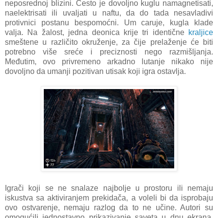
neposrednoj blizini. Često je dovoljno kuglu namagnetisati,
naelektrisati ili uvaljati u naftu, da do tada nesavladivi
protivnici postanu bespomoćni. Um caruje, kugla klade
valja. Na žalost, jedna deonica krije tri identične
kraljice
smeštene u različito okruženje, za čije prelaženje će biti
potrebno više sreće i preciznosti nego razmišljanja.
Međutim, ovo privremeno arkadno lutanje nikako nije
dovoljno da umanji pozitivan utisak koji igra ostavlja.
Igrači koji se ne snalaze najbolje u prostoru ili nemaju
iskustva sa aktiviranjem prekidača, a voleli bi da isprobaju
ovo ostvarenje, nemaju razlog da to ne učine. Autori su
omogućili jednostavno prikazivanje saveta u dnu ekrana,