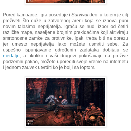
Pored kampanje, igra poseduje i
Survival
deo, u kojem je cilj
preživeti što duže u zatvorenoj areni koja se iznova puni
novim talasima neprijatelja. Igraču se nudi izbor od četiri
različite mape, naseljene brojnim prekidačima koji aktiviraju
smrtonosne zamke za protivnike. Ipak, treba biti na oprezu
jer umesto neprijatelja lako možete usmrtiti sebe. Za
uspešno ispunjavanje određenih zadataka dobijaju se
medalje
, a ukoliko i vaši drugovi pokušavaju da prežive
podzemni pakao, možete uporediti svoje vreme na internetu
i jednom zauvek utvrditi ko je bolji sa loptom.