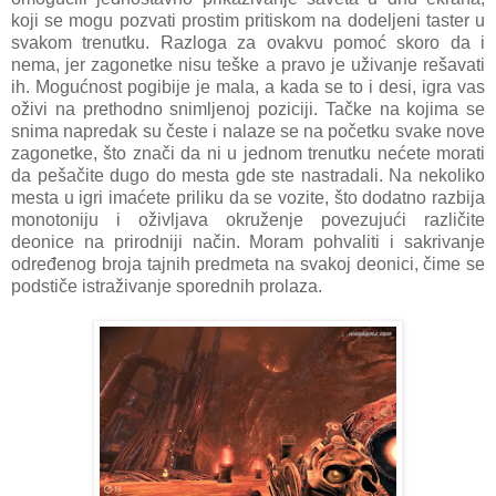
koji se mogu pozvati prostim pritiskom na dodeljeni taster u
svakom trenutku. Razloga za ovakvu pomoć skoro da i
nema, jer zagonetke nisu teške a pravo je uživanje rešavati
ih. Mogućnost pogibije je mala, a kada se to i desi, igra vas
oživi na prethodno snimljenoj poziciji. Tačke na kojima se
snima napredak su česte i nalaze se na početku svake nove
zagonetke, što znači da ni u jednom trenutku nećete morati
da pešačite dugo do mesta gde ste nastradali. Na nekoliko
mesta u igri imaćete priliku da se vozite, što dodatno razbija
monotoniju i oživljava okruženje povezujući različite
deonice na prirodniji način. Moram pohvaliti i sakrivanje
određenog broja tajnih predmeta na svakoj deonici, čime se
podstiče istraživanje sporednih prolaza.