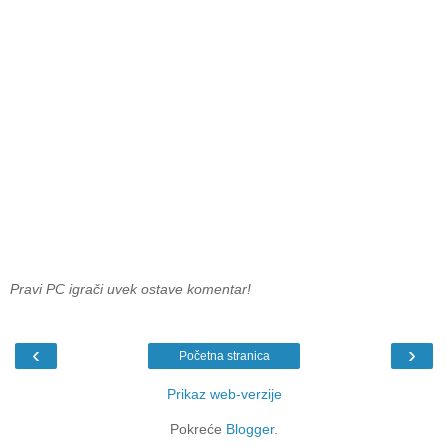
Pravi PC igrači uvek ostave komentar!
‹
›
Početna stranica
Prikaz web-verzije
Pokreće
Blogger
.