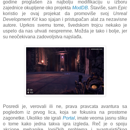
godine proglašen za najbolju modifikaciju u izboru
zajednice okupljene oko projekta
ModDB
. Štaviše, sam
Epic
koristio je ovaj projekat da promoviše svoj
Unreal
Development Kit
kao sjajan i pristupačan alat za nezavisne
autore. Uprkos svemu tome, švedskom trojcu nekako je
uspelo da nas uhvati nespremne. Možda je tako i bolje, jer
su neočekivana zadovoljstva najslađa.
Posredi je, verovali ili ne, prava pravcata avantura sa
pogledom iz prvog lica, koja se fokusira na prostorne
zagonetke. Ukoliko ste igrali
Portal
, imate veoma jasnu sliku
o tome kako jedna takva igra izgleda. Reč je o spoju
akcione mehanike, logičkih problema i avanturističkog