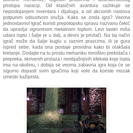
pristupa naraciji. Od klasičnih avantura razlikuje se
nepostojanjem inventara i dijaloga, a od akcionih naslova
potpunim odsustvom oružja. Kako se onda igra? Veoma
jednostavno! Igrač koristi prepotopsku spravu nazvanu čekić
da upravlja ogromnom metalnom loptom. Levi taster miša
udara loptu i šalje je u dalj, a desni je privlači. Na taj način
igrač može da šalje kuglu u raznim pravcima, ili je gura
ispred sebe, kada ona postaje providna kako bi olakšala
kretanje. Dodajte na tu prostu mehaniku mnoštvo prekidača i
prepreka, skrivenih prolaza i neobjašnjivih efekata koje lopta
ima na okolinu, i dobija se veoma zabavna igra koja će se
sigurno dopasti svim igračima koji vole da koriste mozak
umesto kažiprsta.