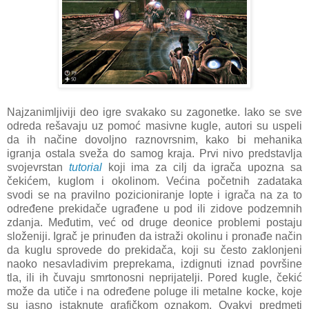
Najzanimljiviji deo igre svakako su zagonetke. Iako se sve
odreda rešavaju uz pomoć masivne kugle, autori su uspeli
da ih načine dovoljno raznovrsnim, kako bi mehanika
igranja ostala sveža do samog kraja. Prvi nivo predstavlja
svojevrstan
tutorial
koji ima za cilj da igrača upozna sa
čekićem, kuglom i okolinom. Većina početnih zadataka
svodi se na pravilno pozicioniranje lopte i igrača na za to
određene prekidače ugrađene u pod ili zidove podzemnih
zdanja. Međutim, već od druge deonice problemi postaju
složeniji. Igrač je prinuđen da istraži okolinu i pronađe način
da kuglu sprovede do prekidača, koji su često zaklonjeni
naoko nesavladivim preprekama, izdignuti iznad površine
tla, ili ih čuvaju smrtonosni neprijatelji. Pored kugle, čekić
može da utiče i na određene poluge ili metalne kocke, koje
su jasno istaknute grafičkom oznakom. Ovakvi predmeti