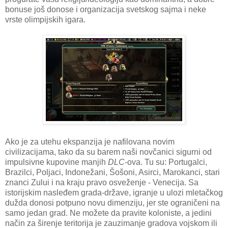
bonuse još donose i organizacija svetskog sajma i neke
vrste olimpijskih igara.
Ako je za utehu ekspanzija je nafilovana novim
civilizacijama, tako da su barem naši novčanici sigurni od
impulsivne kupovine manjih
DLC
-ova. Tu su: Portugalci,
Brazilci, Poljaci, Indonežani, Šošoni, Asirci, Marokanci, stari
znanci Zului i na kraju pravo osveženje - Venecija. Sa
istorijskim nasleđem grada-države, igranje u ulozi mletačkog
dužda donosi potpuno novu dimenziju, jer ste ograničeni na
samo jedan grad. Ne možete da pravite koloniste, a jedini
način za širenje teritorija je zauzimanje gradova vojskom ili