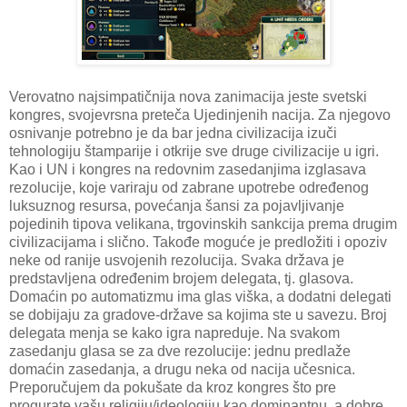
Verovatno najsimpatičnija nova zanimacija jeste svetski
kongres, svojevrsna preteča Ujedinjenih nacija. Za njegovo
osnivanje potrebno je da bar jedna civilizacija izuči
tehnologiju štamparije i otkrije sve druge civilizacije u igri.
Kao i UN i kongres na redovnim zasedanjima izglasava
rezolucije, koje variraju od zabrane upotrebe određenog
luksuznog resursa, povećanja šansi za pojavljivanje
pojedinih tipova velikana, trgovinskih sankcija prema drugim
civilizacijama i slično. Takođe moguće je predložiti i opoziv
neke od ranije usvojenih rezolucija. Svaka država je
predstavljena određenim brojem delegata, tj. glasova.
Domaćin po automatizmu ima glas viška, a dodatni delegati
se dobijaju za gradove-države sa kojima ste u savezu. Broj
delegata menja se kako igra napreduje. Na svakom
zasedanju glasa se za dve rezolucije: jednu predlaže
domaćin zasedanja, a drugu neka od nacija učesnica.
Preporučujem da pokušate da kroz kongres što pre
progurate vašu religiju/ideologiju kao dominantnu, a dobre