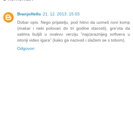
BranjoHello
21. 12. 2013. 15:03
Dobar opis. Nego prijatelju, pod hitno da uzmeš novi komp
(makar i neki polovan do tri godine starosti), gre'ota da
satima buljiš u ovakvu verziju "najzaraznijeg softvera u
istoriji video igara" (kako ga nazivaš i slažem se s tobom).
Odgovori