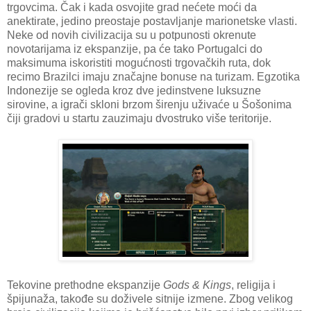
trgovcima. Čak i kada osvojite grad nećete moći da
anektirate, jedino preostaje postavljanje marionetske vlasti.
Neke od novih civilizacija su u potpunosti okrenute
novotarijama iz ekspanzije, pa će tako Portugalci do
maksimuma iskoristiti mogućnosti trgovačkih ruta, dok
recimo Brazilci imaju značajne bonuse na turizam. Egzotika
Indonezije se ogleda kroz dve jedinstvene luksuzne
sirovine, a igrači skloni brzom širenju uživaće u Šošonima
čiji gradovi u startu zauzimaju dvostruko više teritorije.
Tekovine prethodne ekspanzije
Gods & Kings
, religija i
špijunaža, takođe su doživele sitnije izmene. Zbog velikog