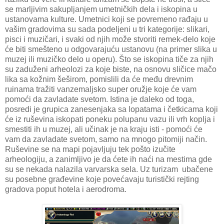
se marljivim sakupljanjem umetničkih dela i iskopina u
ustanovama kulture. Umetnici koji se povremeno rađaju u
vašim gradovima su sada podeljeni u tri kategorije: slikari,
pisci i muzičari, i svaki od njih može stvoriti remek-delo koje
će biti smešteno u odgovarajuću ustanovu (na primer slika u
muzej ili muzičko delo u operu). Što se iskopina tiče za njih
su zaduženi arheolozi za koje biste, na osnovu sličice mačo
lika sa kožnim šeširom, pomislili da će među drevnim
ruinama tražiti vanzemaljsko super oružje koje će vam
pomoći da zavladate svetom. Istina je daleko od toga,
posredi je grupica zanesenjaka sa lopatama i četkicama koji
će iz ruševina iskopati poneku polupanu vazu ili vrh koplja i
smestiti ih u muzej, ali učinak je na kraju isti - pomoći će
vam da zavladate svetom, samo na mnogo pitomiji način.
Ruševine se na mapi pojavljuju tek pošto izučite
arheologiju, a zanimljivo je da ćete ih naći na mestima gde
su se nekada nalazila varvarska sela. Uz turizam ubačene
su posebne građevine koje povećavaju turistički rejting
gradova poput hotela i aerodroma.