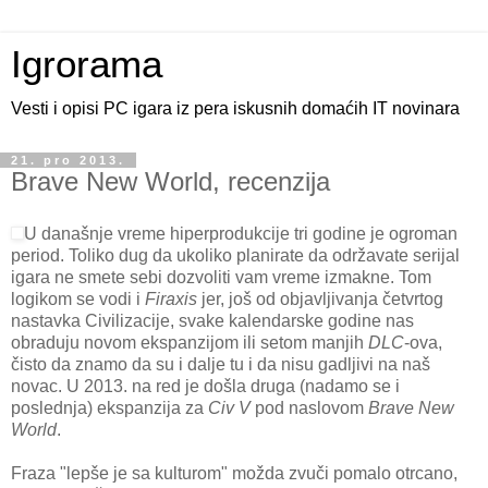
Igrorama
Vesti i opisi PC igara iz pera iskusnih domaćih IT novinara
21. pro 2013.
Brave New World, recenzija
U današnje vreme hiperprodukcije tri godine je ogroman
period. Toliko dug da ukoliko planirate da održavate serijal
igara ne smete sebi dozvoliti vam vreme izmakne. Tom
logikom se vodi i
Firaxis
jer, još od objavljivanja četvrtog
nastavka Civilizacije, svake kalendarske godine nas
obraduju novom ekspanzijom ili setom manjih
DLC
-ova,
čisto da znamo da su i dalje tu i da nisu gadljivi na naš
novac. U 2013. na red je došla druga (nadamo se i
poslednja) ekspanzija za
Civ V
pod naslovom
Brave New
World
.
Fraza "lepše je sa kulturom" možda zvuči pomalo otrcano,