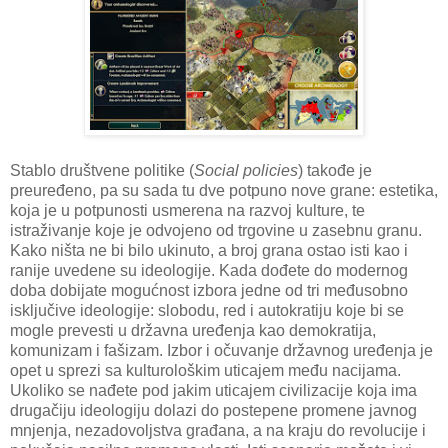
Stablo društvene politike (
Social policies
) takođe je
preuređeno, pa su sada tu dve potpuno nove grane: estetika,
koja je u potpunosti usmerena na razvoj kulture, te
istraživanje koje je odvojeno od trgovine u zasebnu granu.
Kako ništa ne bi bilo ukinuto, a broj grana ostao isti kao i
ranije uvedene su ideologije. Kada dođete do modernog
doba dobijate mogućnost izbora jedne od tri međusobno
isključive ideologije: slobodu, red i autokratiju koje bi se
mogle prevesti u državna uređenja kao demokratija,
komunizam i fašizam. Izbor i očuvanje državnog uređenja je
opet u sprezi sa kulturološkim uticajem među nacijama.
Ukoliko se nađete pod jakim uticajem civilizacije koja ima
drugačiju ideologiju dolazi do postepene promene javnog
mnjenja, nezadovoljstva građana, a na kraju do revolucije i