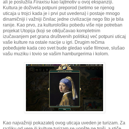
ali je poslužila
Firaxisu
kao lajtmotiv u ovoj ekspanziji.
Kultura je doživela potpuni preporod (setimo se njenog
uticaja u trojci kada je i prvi put uvedena) i postaje mnogo
dinamičniji i važniji činilac jedne civilizacije nego što je bila
ranije. Kao prvo, za kulturološku pobedu više nije potreban
projekat Utopija (koji se otključavao kompletnim
izučavanjem pet grana društvenih politika) već potpuni uticaj
vaše kulture na ostale nacije u igri. Drugim rečima
pobeđujete kada ceo svet bude gledao vaše filmove, slušao
vašu muziku i tovio se vašim hamburgerima i kolom.
Kao najvažniji pokazatelj ovog uticaja uveden je turizam. Za
razliku od vere ili kulture turizam se uopšte ne troši, a stiče