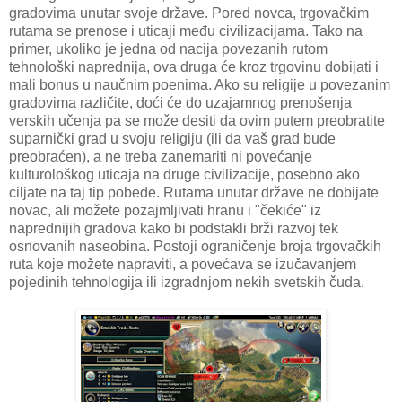
gradovima unutar svoje države. Pored novca, trgovačkim
rutama se prenose i uticaji među civilizacijama. Tako na
primer, ukoliko je jedna od nacija povezanih rutom
tehnološki naprednija, ova druga će kroz trgovinu dobijati i
mali bonus u naučnim poenima. Ako su religije u povezanim
gradovima različite, doći će do uzajamnog prenošenja
verskih učenja pa se može desiti da ovim putem preobratite
suparnički grad u svoju religiju (ili da vaš grad bude
preobraćen), a ne treba zanemariti ni povećanje
kulturološkog uticaja na druge civilizacije, posebno ako
ciljate na taj tip pobede. Rutama unutar države ne dobijate
novac, ali možete pozajmljivati hranu i "čekiće" iz
naprednijih gradova kako bi podstakli brži razvoj tek
osnovanih naseobina. Postoji ograničenje broja trgovačkih
ruta koje možete napraviti, a povećava se izučavanjem
pojedinih tehnologija ili izgradnjom nekih svetskih čuda.