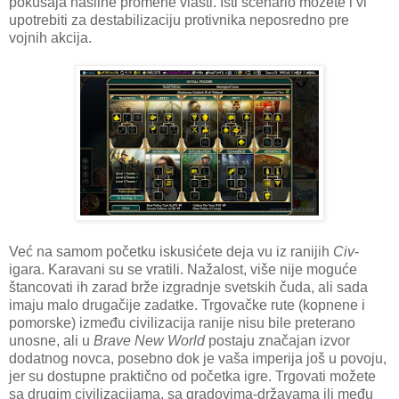
pokušaja nasilne promene vlasti. Isti scenario možete i vi
upotrebiti za destabilizaciju protivnika neposredno pre
vojnih akcija.
Već na samom početku iskusićete deja vu iz ranijih
Civ
-
igara. Karavani su se vratili. Nažalost, više nije moguće
štancovati ih zarad brže izgradnje svetskih čuda, ali sada
imaju malo drugačije zadatke. Trgovačke rute (kopnene i
pomorske) između civilizacija ranije nisu bile preterano
unosne, ali u
Brave New World
postaju značajan izvor
dodatnog novca, posebno dok je vaša imperija još u povoju,
jer su dostupne praktično od početka igre. Trgovati možete
sa drugim civilizacijama, sa gradovima-državama ili među