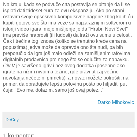
Na kraju, kada se podvuče crta postavlja se pitanje da li se
isplati dati trideset eura za ovu ekspanziju. Ako po strani
ostavim svoje opsesivno-kompulsivne nagone zbog kojih ću
kupiti gotovo sve što ima veze sa najzaraznijim softverom u
istoriji video igara, moje mišljenje je da "Hrabri Novi Svet"
ima previše hrabrosti (ili ludosti) da traži ovu sumu u celosti.
Čak i trećina tog iznosa (koliko se trenutno kreće cena na
popustima) jedva može da opravda ono šta nudi, pa bih
preporučio da igra još malo odleži na zamišljenim rafovima
digitalnih prodavnica pre nego što se odlučite za nabavku.
Civ V
je savršeno igriv i bez ovog dodatka (posebno ako
igrate na nižim nivoima težine, gde pravi uticaj većine
novotarija nećete ni primetiti), a novac možete potrošiti, na
primer, da obradujete lepšu polovinu pošto po hiljaditi put
čuje: "Evo me, dolazim, samo još ovaj potez..."
Darko Mihoković
DeCoy
1 komentar: