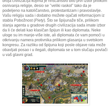
broja civilizacija kojima je hrišćanstvo bilo prvi izbor prilikom
osnivanja religije, desio se "veliki raskol" tako da je
podeljeno na katoličanstvo, protestantizam i pravoslavlje.
Vašu religiju sada i dodatno možete ojačati reformacijom iz
stabla Pobožnost (
Piety
). Što se špijunaže tiče, prilikom
slanja agenta u gradove drugih civilizacija sada imate izbor
da li će delati kao klasičan špijun ili kao diplomata. Neke
uloge su im manje-više iste, ali diplomata će vam pomoći u
otkrivanju namera protivnika prilikom glasanja u svetskom
kongresu. Za razliku od špijuna koji posle objave rata može
obavljati posao i u ilegali, diplomata se u tom slučaju povlači
u vaš glavni grad.