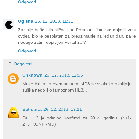
Odgovori
Ogisha
26. 12. 2013. 11:21
Zar nije beše bilo slično i sa Portalom (isto ste objavili vest
ovde), bio je besplatan za preuzimanje na jedan dan, pa je
nedugo zatim objavljen Portal 2...?
Odgovori
Odgovori
Unknown
26. 12. 2013. 12:55
Može biti, a i o eventualnom L4D3 se svakako ozbiljnije
šuška nego li o famoznom HL3...
Batistuta
26. 12. 2013. 19:21
Pa HL3 je odavno konfrmd za 2014. godinu. (4+1-
2=3=KONFRMD)