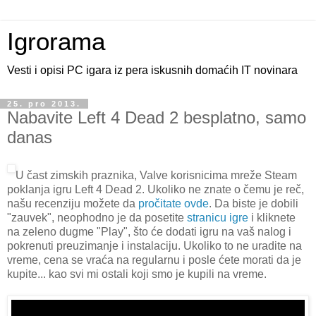
Igrorama
Vesti i opisi PC igara iz pera iskusnih domaćih IT novinara
25. pro 2013.
Nabavite Left 4 Dead 2 besplatno, samo
danas
U čast zimskih praznika, Valve korisnicima mreže Steam
poklanja igru Left 4 Dead 2. Ukoliko ne znate o čemu je reč,
našu recenziju možete da
pročitate ovde
. Da biste je dobili
"zauvek", neophodno je da posetite
stranicu igre
i kliknete
na zeleno dugme "Play", što će dodati igru na vaš nalog i
pokrenuti preuzimanje i instalaciju. Ukoliko to ne uradite na
vreme, cena se vraća na regularnu i posle ćete morati da je
kupite... kao svi mi ostali koji smo je kupili na vreme.