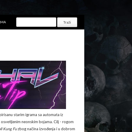
AMA
spirisanu starim igrama sa automata iz
a osvetljenim neonskim bojama. Cilj - rogom
ll Kung Fu
zbog načina izvođenja i u dobrom