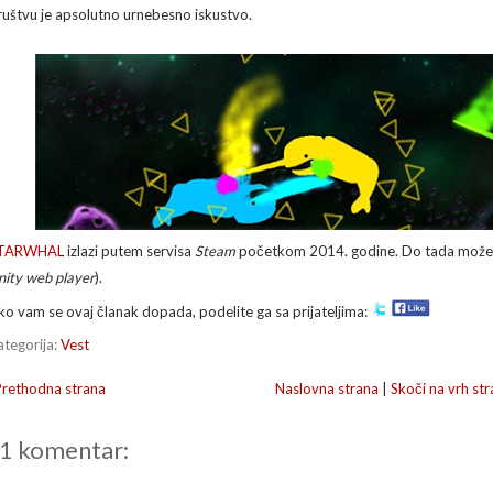
ruštvu je apsolutno urnebesno iskustvo.
TARWHAL
izlazi putem servisa
Steam
početkom 2014. godine. Do tada može
nity web player
).
ko vam se ovaj članak dopada, podelite ga sa prijateljima:
ategorija:
Vest
Prethodna strana
Naslovna strana
|
Skoči na vrh str
1 komentar: