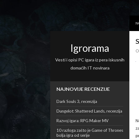
N
S
Igrorama
O
Vesti i opisi PC igara iz pera iskusnih
domaćih IT novinara
NAJNOVIJE RECENZIJE
Dark Souls 3, recenzija
Dungelot: Shattered Lands, recenzija
Razvoj igara: RPG Maker MV
N
z
10 razloga zašto je Game of Thrones
bolja igra od serije
p