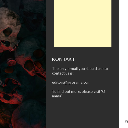
KONTAKT
The only e-mail you should use to
contact us is:
editors@igrorama.com
To find out more, please visit '
O
nama
'.
P