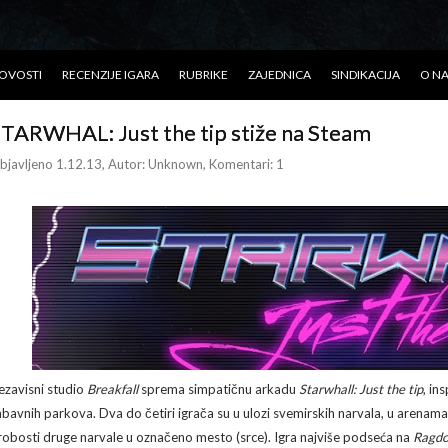
OVOSTI
RECENZIJE IGARA
RUBRIKE
ZAJEDNICA
SINDIKACIJA
O N
TARWHAL: Just the tip stiže na Steam
bjavljeno 1.12.13
, Autor:
Unknown
, Komentari: 1
ezavisni studio
Breakfall
sprema simpatičnu arkadu
Starwhall: Just the tip
, in
abavnih parkova. Dva do četiri igrača su u ulozi svemirskih narvala, u arenam
robosti druge narvale u označeno mesto (srce). Igra najviše podseća na
Ragdo