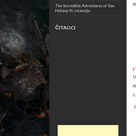
d
The Incredible Adventures of Van
Helsing III, recenzija
ČITAOCI
S
U
A
K