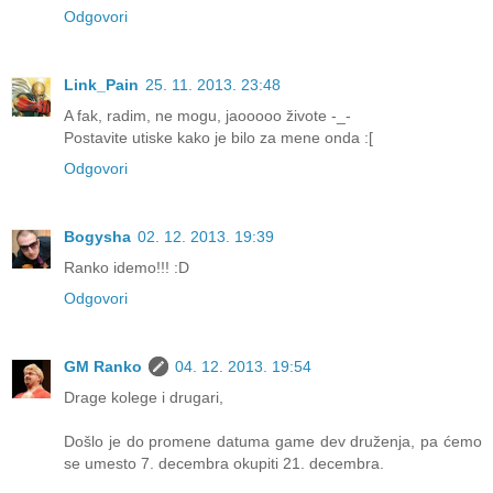
Odgovori
Link_Pain
25. 11. 2013. 23:48
A fak, radim, ne mogu, jaooooo živote -_-
Postavite utiske kako je bilo za mene onda :[
Odgovori
Bogysha
02. 12. 2013. 19:39
Ranko idemo!!! :D
Odgovori
GM Ranko
04. 12. 2013. 19:54
Drage kolege i drugari,
Došlo je do promene datuma game dev druženja, pa ćemo
se umesto 7. decembra okupiti 21. decembra.