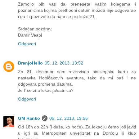
Zamolio bih vas da prenesete vašim kolegama i
poznanicima kojima prethodni datum možda nije odgovarao
i da ih pozovete da nam se pridruže 21.
Srdačan pozdrav,
Damir Veapi
Odgovori
BranjoHello
05. 12. 2013. 19:52
Za 21. decembr sam rezervisao bioskopsku kartu za
nastavka Hobićakovih avantura, tako da mi baš i ne
odgovara promena datuma.
Je l' se zna lokacija/satnica?
Odgovori
GM Ranko
05. 12. 2013. 19:56
Od 18h do 22h (i duže, ko hoće). Za lokaciju ćemo još javiti
u igri su Metropoliten unverizitet na Dorćolu ili klub