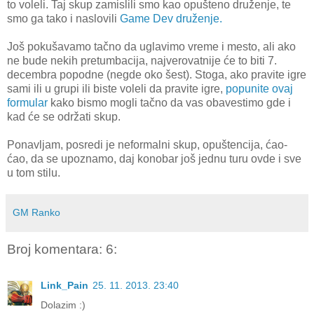
to voleli. Taj skup zamislili smo kao opušteno druženje, te
smo ga tako i naslovili
Game Dev druženje.
Još pokušavamo tačno da uglavimo vreme i mesto, ali ako
ne bude nekih pretumbacija, najverovatnije će to biti 7.
decembra popodne (negde oko šest). Stoga, ako pravite igre
sami ili u grupi ili biste voleli da pravite igre,
popunite ovaj
formular
kako bismo mogli tačno da vas obavestimo gde i
kad će se održati skup.
Ponavljam, posredi je neformalni skup, opuštencija, ćao-
ćao, da se upoznamo, daj konobar još jednu turu ovde i sve
u tom stilu.
GM Ranko
Broj komentara: 6:
Link_Pain
25. 11. 2013. 23:40
Dolazim :)