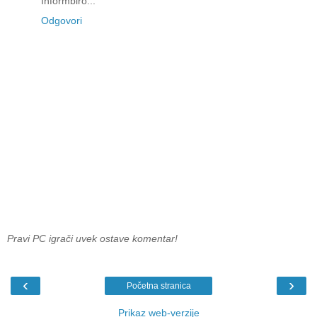
Informbiro...
Odgovori
Pravi PC igrači uvek ostave komentar!
‹
›
Početna stranica
Prikaz web-verzije