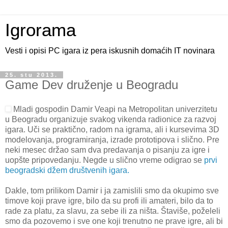
Igrorama
Vesti i opisi PC igara iz pera iskusnih domaćih IT novinara
25. stu 2013.
Game Dev druženje u Beogradu
Mladi gospodin Damir Veapi na Metropolitan univerzitetu
u Beogradu organizuje svakog vikenda radionice za razvoj
igara. Uči se praktično, radom na igrama, ali i kursevima 3D
modelovanja, programiranja, izrade prototipova i slično. Pre
neki mesec držao sam dva predavanja o pisanju za igre i
uopšte pripovedanju. Negde u slično vreme odigrao se
prvi
beogradski džem društvenih igara.
Dakle, tom prilikom Damir i ja zamislili smo da okupimo sve
timove koji prave igre, bilo da su profi ili amateri, bilo da to
rade za platu, za slavu, za sebe ili za ništa. Štaviše, poželeli
smo da pozovemo i sve one koji trenutno ne prave igre, ali bi