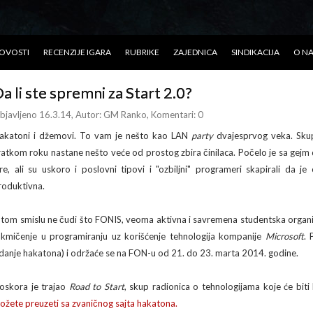
OVOSTI
RECENZIJE IGARA
RUBRIKE
ZAJEDNICA
SINDIKACIJA
O N
a li ste spremni za Start 2.0?
bjavljeno 16.3.14
, Autor:
GM Ranko
, Komentari: 0
akatoni i džemovi. To vam je nešto kao LAN
party
dvajesprvog veka. Sku
ratkom roku nastane nešto veće od prostog zbira činilaca. Počelo je sa gej
gre, ali su uskoro i poslovni tipovi i "ozbiljni" programeri skapirali da 
roduktivna.
 tom smislu ne čudi što FONIS, veoma aktivna i savremena studentska organiza
akmičenje u programiranju uz korišćenje tehnologija kompanije
Microsoft
. 
zdanje hakatona) i održaće se na FON-u od 21. do 23. marta 2014. godine.
oskora je trajao
Road to Start
, skup radionica o tehnologijama koje će biti 
ožete preuzeti sa zvaničnog sajta hakatona.