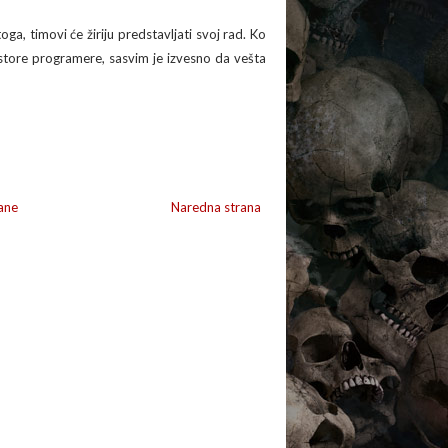
oga, timovi će žiriju predstavljati svoj rad. Ko
ajstore programere, sasvim je izvesno da vešta
ane
Naredna strana