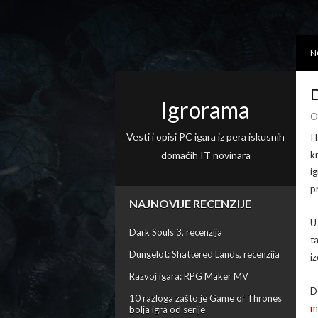
N
D
Igrorama
O
Vesti i opisi PC igara iz pera iskusnih
H
domaćih IT novinara
k
i
p
NAJNOVIJE RECENZIJE
U
Dark Souls 3, recenzija
t
Dungelot: Shattered Lands, recenzija
i
Razvoj igara: RPG Maker MV
D
10 razloga zašto je Game of Thrones
m
bolja igra od serije