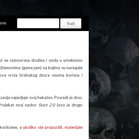
AMA
pi se raznovrsna družina i onda u urnebesno
m džemovima (game jam) na kojima su nastajale
je ova vrsta brzinskog zbora veoma korisna i
cija najavljuje svoj hakaton. Posredi je zbor,
Projekat nosi naslov
Start 2.0
(ovo je drugo
korišćene,
a ukoliko ste propustili, materijale