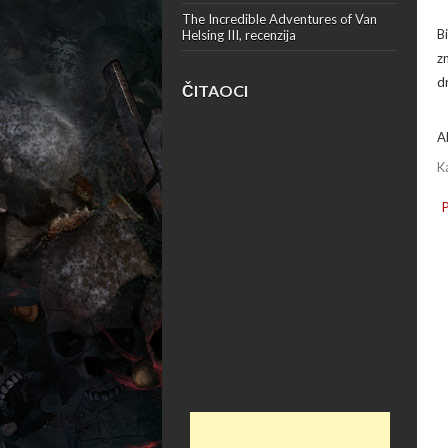
The Incredible Adventures of Van
B
Helsing III, recenzija
z
d
ČITAOCI
A
K