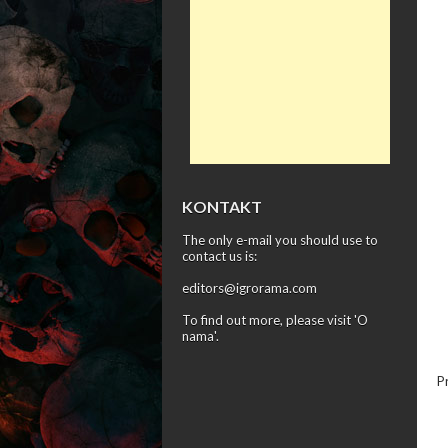
KONTAKT
The only e-mail you should use to
contact us is:
editors@igrorama.com
To find out more, please visit '
O
nama
'.
P