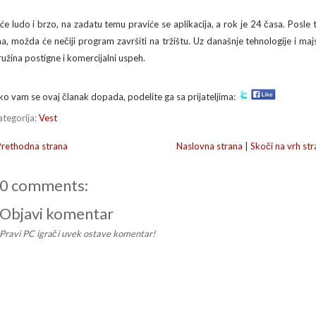
iće ludo i brzo, na zadatu temu praviće se aplikacija, a rok je 24 časa. Posle t
na, možda će nečiji program završiti na tržištu. Uz današnje tehnologije i m
ružina postigne i komercijalni uspeh.
ko vam se ovaj članak dopada, podelite ga sa prijateljima:
ategorija:
Vest
Prethodna strana
Naslovna strana
|
Skoči na vrh str
0 comments:
Objavi komentar
Pravi PC igrači uvek ostave komentar!