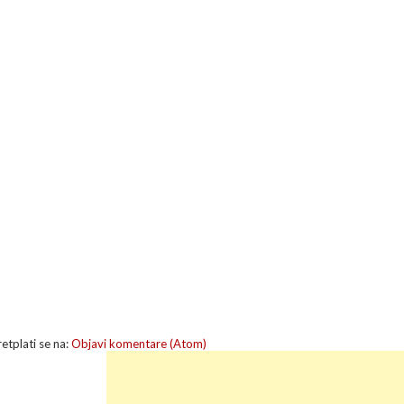
retplati se na:
Objavi komentare (Atom)