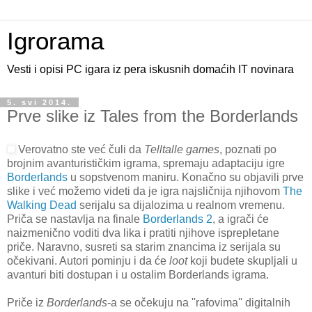
Igrorama
Vesti i opisi PC igara iz pera iskusnih domaćih IT novinara
5. svi 2014.
Prve slike iz Tales from the Borderlands
Verovatno ste već čuli da
Telltalle games
, poznati po
brojnim avanturističkim igrama, spremaju adaptaciju igre
Borderlands
u sopstvenom maniru. Konačno su objavili prve
slike i već možemo videti da je igra najsličnija njihovom
The
Walking Dead
serijalu sa dijalozima u realnom vremenu.
Priča se nastavlja na finale
Borderlands 2
, a igrači će
naizmenično voditi dva lika i pratiti njihove isprepletane
priče. Naravno, susreti sa starim znancima iz serijala su
očekivani. Autori pominju i da će
loot
koji budete skupljali u
avanturi biti dostupan i u ostalim Borderlands igrama.
Priče iz
Borderlands
-a se očekuju na ''rafovima'' digitalnih