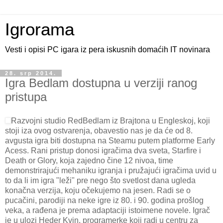
Igrorama
Vesti i opisi PC igara iz pera iskusnih domaćih IT novinara
28. srp 2014.
Igra Bedlam dostupna u verziji ranog
pristupa
Razvojni studio RedBedlam iz Brajtona u Engleskoj, koji
stoji iza ovog ostvarenja, obavestio nas je da će od 8.
avgusta igra biti dostupna na Steamu putem platforme Early
Acess. Rani pristup donosi igračima dva sveta, Starfire i
Death or Glory, koja zajedno čine 12 nivoa, time
demonstrirajući mehaniku igranja i pružajući igračima uvid u
to da li im igra "leži" pre nego što svetlost dana ugleda
konačna verzija, koju očekujemo na jesen. Radi se o
pucačini, parodiji na neke igre iz 80. i 90. godina prošlog
veka, a rađena je prema adaptaciji istoimene novele. Igrač
je u ulozi Heder Kvin, programerke koji radi u centru za