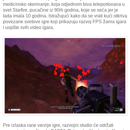
medicinsko skeniranje, koja odjednom biva teleportovana u
svet Starfire, pucačine iz 90ih godina, koje se seća jer je
tada imala 10 godina. Istražujući kako da se vrati kući otkriva
povezane svetove igre koji prikazuju razvoj FPS žanra igara
i uopšte svih video igara.
Pre izlaska rane verzije igre, razvojni studio će održati