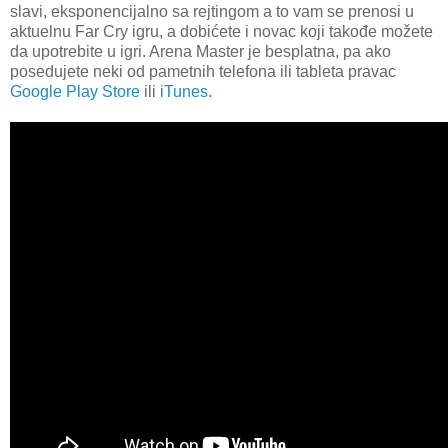
slavi, eksponencijalno sa rejtingom a to vam se prenosi u
aktuelnu Far Cry igru, a dobićete i novac koji takođe možete
da upotrebite u igri. Arena Master je besplatna, pa ako
posedujete neki od pametnih telefona ili tableta pravac
Google Play Store
ili
iTunes
.