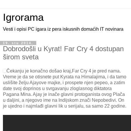
Igrorama
Vesti i opisi PC igara iz pera iskusnih domaćih IT novinara
19. stu 2014.
Dobrodošli u Kyrat! Far Cry 4 dostupan
širom sveta
Čekanju je konačno došao kraj,Far Cry 4 je pred nama.
Vreme je da se otisnete put Kyrata na Himalajima, i da tamo
uslišite želju Ajayove majke, i prospete njen pepeo, a zatim
date svoj doprinos u svrgavanju zloglasnog diktatora
Pagana Mina. Ajay je inače glavni protoganista ovog Plača
u daljini, a njegovo ime na Indijskom znači Nepobedivi. On
je ujedno i najmlađi glavni lik u serijalu, sa samo 22 godine.