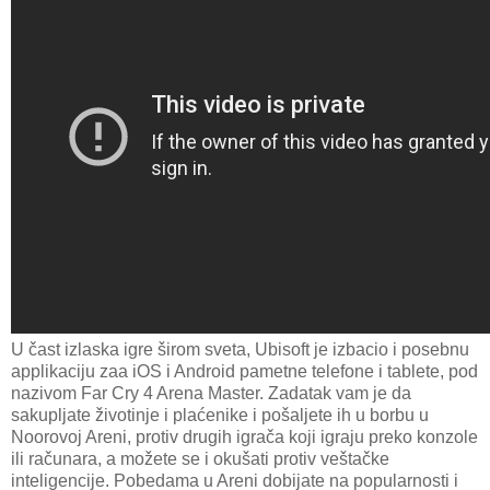
U čast izlaska igre širom sveta, Ubisoft je izbacio i posebnu
applikaciju zaa iOS i Android pametne telefone i tablete, pod
nazivom Far Cry 4 Arena Master. Zadatak vam je da
sakupljate životinje i plaćenike i pošaljete ih u borbu u
Noorovoj Areni, protiv drugih igrača koji igraju preko konzole
ili računara, a možete se i okušati protiv veštačke
inteligencije. Pobedama u Areni dobijate na popularnosti i