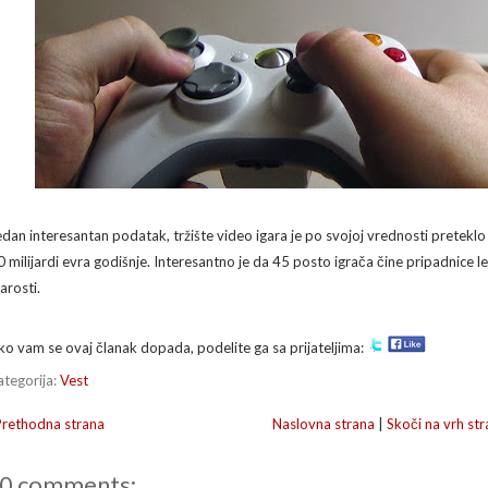
edan interesantan podatak, tržište video igara je po svojoj vrednosti preteklo
0 milijardi evra godišnje. Interesantno je da 45 posto igrača čine pripadnice 
arosti.
ko vam se ovaj članak dopada, podelite ga sa prijateljima:
ategorija:
Vest
Prethodna strana
Naslovna strana
|
Skoči na vrh str
0 comments: