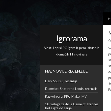
N
M
Igrorama
O
Vesti i opisi PC igara iz pera iskusnih
V
domaćih IT novinara
p
s
s
NAJNOVIJE RECENZIJE
o
p
Dark Souls 3, recenzija
J
Dungelot: Shattered Lands, recenzija
P
Razvoj igara: RPG Maker MV
10 razloga zašto je Game of Thrones
bolja igra od serije