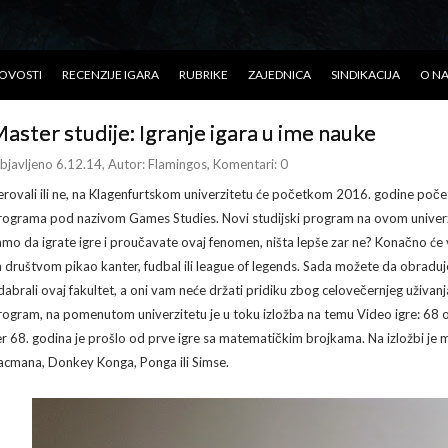
OVOSTI
RECENZIJE IGARA
RUBRIKE
ZAJEDNICA
SINDIKACIJA
O N
aster studije: Igranje igara u ime nauke
bjavljeno 6.12.14
, Autor:
Flamingos
, Komentari: 0
erovali ili ne, na Klagenfurtskom univerzitetu će početkom 2016. godine početi
rograma pod nazivom Games Studies. Novi studijski program na ovom univerzit
amo da igrate igre i proučavate ovaj fenomen, ništa lepše zar ne? Konačno će v
a društvom pikao kanter, fudbal ili league of legends. Sada možete da obradujet
dabrali ovaj fakultet, a oni vam neće držati pridiku zbog celovečernjeg uživanj
rogram, na pomenutom univerzitetu je u toku izložba na temu Video igre: 68 o
er 68. godina je prošlo od prve igre sa matematičkim brojkama. Na izložbi je 
acmana, Donkey Konga, Ponga ili Simse.