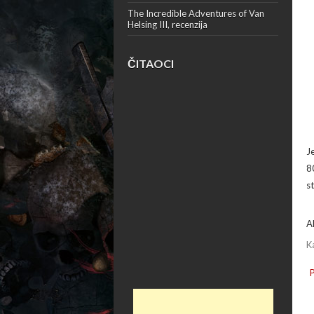
The Incredible Adventures of Van
Helsing III, recenzija
ČITAOCI
J
8
st
A
K