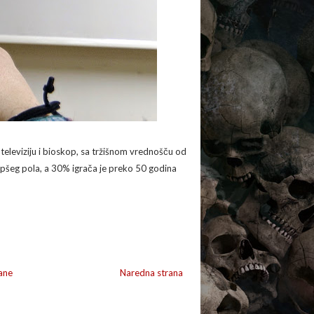
 televiziju i bioskop, sa tržišnom vrednošču od
lepšeg pola, a 30% igrača je preko 50 godina
ane
Naredna strana