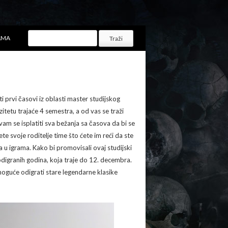
AMA
 prvi časovi iz oblasti master studijskog
etu trajaće 4 semestra, a od vas se traži
am se isplatiti sva bežanja sa časova da bi se
e svoje roditelje time što ćete im reći da ste
a u igrama. Kako bi promovisali ovaj studijski
digranih godina, koja traje do 12. decembra.
moguće odigrati stare legendarne klasike