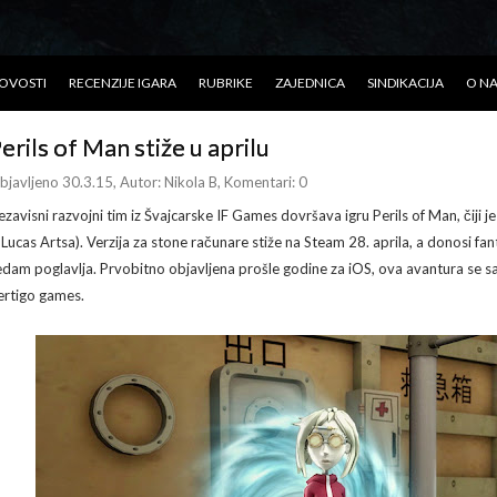
OVOSTI
RECENZIJE IGARA
RUBRIKE
ZAJEDNICA
SINDIKACIJA
O N
erils of Man stiže u aprilu
bjavljeno 30.3.15
, Autor:
Nikola B
, Komentari: 0
ezavisni razvojni tim iz Švajcarske IF Games dovršava igru Perils of Man, čiji je
z Lucas Artsa). Verzija za stone računare stiže na Steam 28. aprila, a donosi f
edam poglavlja. Prvobitno objavljena prošle godine za iOS, ova avantura se s
ertigo games.