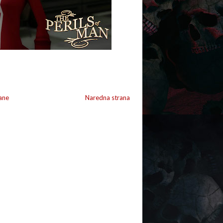
ane
Naredna strana