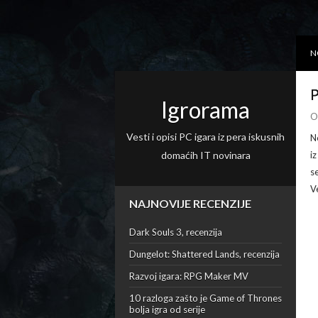
N
P
Igrorama
O
Vesti i opisi PC igara iz pera iskusnih
N
domaćih IT novinara
i
s
V
NAJNOVIJE RECENZIJE
Dark Souls 3, recenzija
Dungelot: Shattered Lands, recenzija
Razvoj igara: RPG Maker MV
10 razloga zašto je Game of Thrones
bolja igra od serije