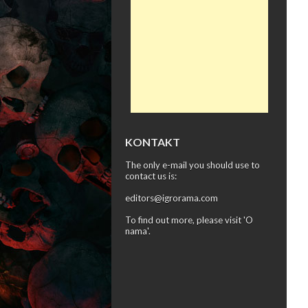
KONTAKT
The only e-mail you should use to
contact us is:
editors@igrorama.com
To find out more, please visit '
O
nama
'.