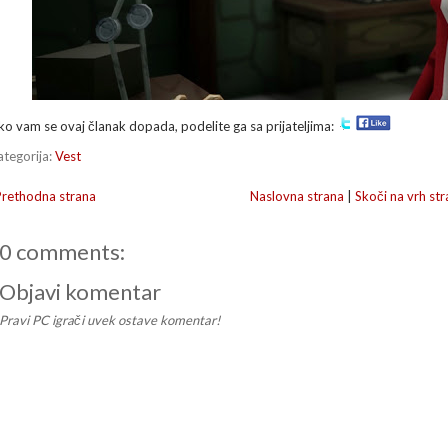
ko vam se ovaj članak dopada, podelite ga sa prijateljima:
ategorija:
Vest
Prethodna strana
Naslovna strana
|
Skoči na vrh str
0 comments:
Objavi komentar
Pravi PC igrači uvek ostave komentar!