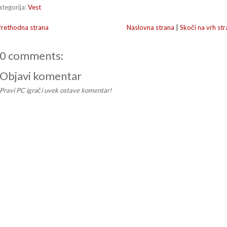
ategorija:
Vest
Prethodna strana
Naslovna strana
|
Skoči na vrh str
0 comments:
Objavi komentar
Pravi PC igrači uvek ostave komentar!