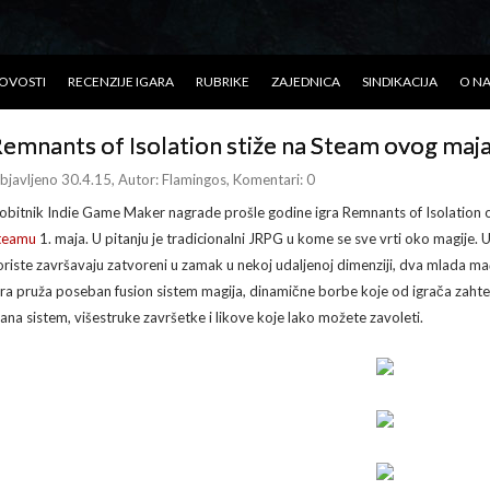
OVOSTI
RECENZIJE IGARA
RUBRIKE
ZAJEDNICA
SINDIKACIJA
O N
emnants of Isolation stiže na Steam ovog maj
bjavljeno 30.4.15
, Autor:
Flamingos
, Komentari: 0
obitnik Indie Game Maker nagrade prošle godine igra Remnants of Isolation 
teamu
1. maja. U pitanju je tradicionalni JRPG u kome se sve vrti oko magije. U 
oriste završavaju zatvoreni u zamak u nekoj udaljenoj dimenziji, dva mlada 
gra pruža poseban fusion sistem magija, dinamične borbe koje od igrača zahte
ana sistem, višestruke završetke i likove koje lako možete zavoleti.