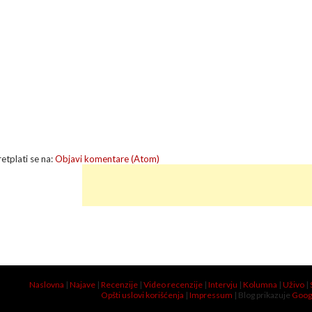
retplati se na:
Objavi komentare (Atom)
Naslovna
|
Najave
|
Recenzije
|
Video recenzije
|
Intervju
|
Kolumna
|
Uživo
|
Opšti uslovi korišćenja
|
Impressum
| Blog prikazuje
Goog