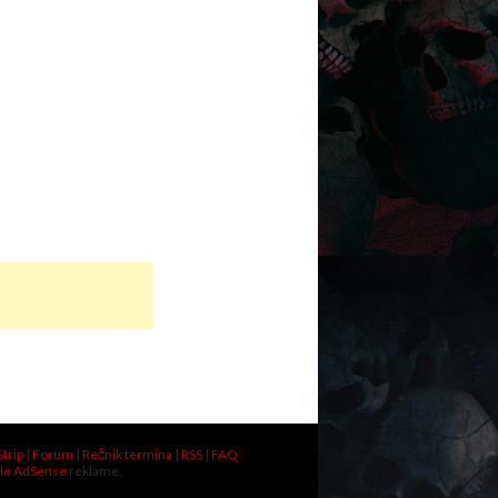
Strip
|
Forum
|
Rečnik termina
|
RSS
|
FAQ
le AdSense
reklame.