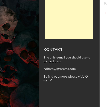
K
KONTAKT
The only e-mail you should use to
contact us is:
editors@igrorama.com
To find out more, please visit '
O
nama
'.