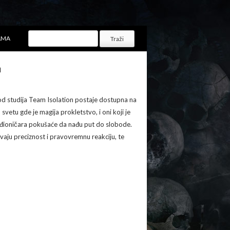
AMA
a
od studija Team Isolation postaje dostupna na
svetu gde je magija prokletstvo, i oni koji je
mađioničara pokušaće da nađu put do slobode.
vaju preciznost i pravovremnu reakciju, te