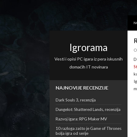
N
R
Igrorama
O
Vesti i opisi PC igara iz pera iskusnih
D
domaćih IT novinara
S
k
I
NAJNOVIJE RECENZIJE
m
Dark Souls 3, recenzija
Dungelot: Shattered Lands, recenzija
Razvoj igara: RPG Maker MV
10 razloga zašto je Game of Thrones
bolja igra od serije