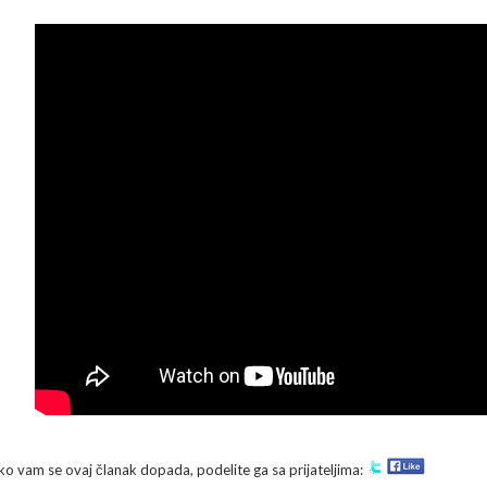
ko vam se ovaj članak dopada, podelite ga sa prijateljima: