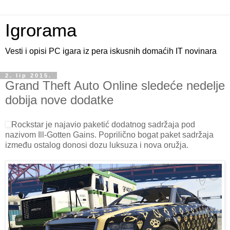
Igrorama
Vesti i opisi PC igara iz pera iskusnih domaćih IT novinara
2. lip 2015.
Grand Theft Auto Online sledeće nedelje
dobija nove dodatke
Rockstar je najavio paketić dodatnog sadržaja pod
nazivom Ill-Gotten Gains. Poprilično bogat paket sadržaja
između ostalog donosi dozu luksuza i nova oružja.