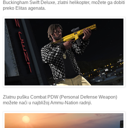
Buckingham Swift Deluxe, zlatni helikopter, možete ga dobiti
preko Elitas agenata.
Zlatnu pušku Combat PDW (Personal Defense Weapon)
možete naći u najbližoj Ammu-Nation radnji.