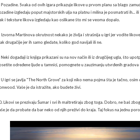
. Pozadine. Svaka od ovih igara prikazuje likove u prvom planu sa blago zam
ozadine izgledaju poput majstorskih ulja na platnu i milina je posmatrati ih... 
ak i teksture likova izgledaju kao oslikane što mi se veoma dopalo.
 Izvorna Martinova okrutnost nekako je življa i strašnija u igri jer vodite likove, 
ak drugačije jer ih samo gledate, koliko god navijali ili ne.
. Neki događaji iz knjiga prikazani su na nov način ili iz drugčijeg ugla, što upo
osetite određene ljude u tamnici, pomognete u zauzimanju utvrđenih gradova i
. U igri se javlja "The North Grove" za koji niko nema pojma šta je tačno, osim
ronwood. Vaše je da istražite, ako budete živi.
0. Likovi se prezivaju Šumar i svi ih maltretiraju zbog toga. Dobro, ne baš zbog 
aše je da probate da bar neko od njih preživi do kraja. Taj fokus na jednu por