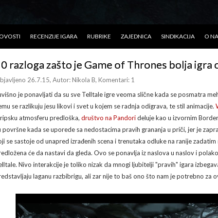
OVOSTI
RECENZIJE IGARA
RUBRIKE
ZAJEDNICA
SINDIKACIJA
O N
0 razloga zašto je Game of Thrones bolja igra o
bjavljeno 26.7.15
, Autor:
Nikola B
, Komentari: 1
uvišno je ponavljati da su sve Telltale igre veoma slične kada se posmatra meh
mu se razlikuju jesu likovi i svet u kojem se radnja odigrava, te stil animacije.
tripsku atmosferu predloška,
društvo na Pandori
deluje kao u izvornim Borderl
u površne kada se uporede sa nedostacima pravih grananja u priči, jer je zapr
oji se sastoje od unapred izrađenih scena i trenutaka odluke na ranije zadatim
redložena će da nastavi da gleda. Ovo se ponavlja iz naslova u naslov i polako 
lltale. Nivo interakcije je toliko nizak da mnogi ljubitelji "pravih" igara izbegav
redstavljaju laganu razbibrigu, ali zar nije to baš ono što nam je potrebno za o