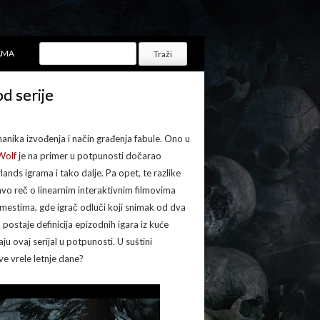
AMA
d serije
anika izvođenja i način građenja fabule. Ono u
Wolf
je na primer u potpunosti dočarao
ands igrama i tako dalje. Pa opet, te razlike
avo reč o linearnim interaktivnim filmovima
 mestima, gde igrač odluči koji snimak od dva
postaje definicija epizodnih igara iz kuće
aju ovaj serijal u potpunosti. U suštini
ve vrele letnje dane?