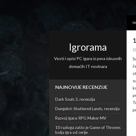
N
1
Igrorama
O
Vesti i opisi PC igara iz pera iskusnih
S
domaćih IT novinara
če
s
s
NAJNOVIJE RECENZIJE
k
p
Dark Souls 3, recenzija
Te
Dungelot: Shattered Lands, recenzija
p
Razvoj igara: RPG Maker MV
10 razloga zašto je Game of Thrones
bolja igra od serije