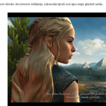
om nimalo skromnom mišljenju, zabavnije igrati ovu igru nego gledati seriju.