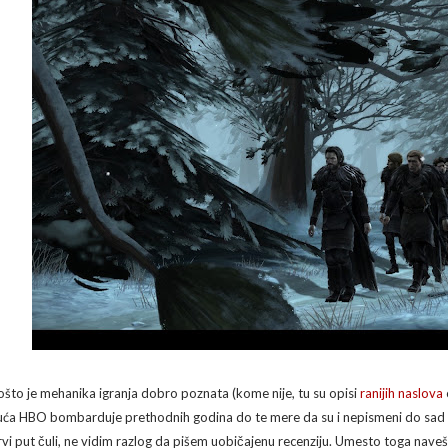
ošto je mehanika igranja dobro poznata (kome nije, tu su opisi
ranijih naslova
uća HBO bombarduje prethodnih godina do te mere da su i nepismeni do sad nauč
rvi put čuli, ne vidim razlog da pišem uobičajenu recenziju. Umesto toga nave