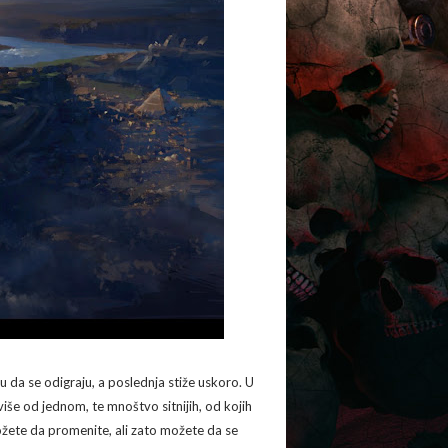
u da se odigraju, a poslednja stiže uskoro. U
iše od jednom, te mnoštvo sitnijih, od kojih
žete da promenite, ali zato možete da se