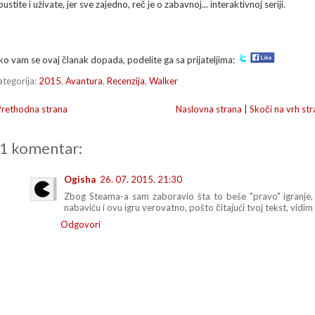
ustite i uživate, jer sve zajedno, reč je o zabavnoj... interaktivnoj seriji.
ko vam se ovaj članak dopada, podelite ga sa prijateljima:
ategorija:
2015
,
Avantura
,
Recenzija
,
Walker
Prethodna strana
Naslovna strana
|
Skoči na vrh str
1 komentar:
Ogisha
26. 07. 2015. 21:30
Zbog Steama-a sam zaboravio šta to beše "pravo" igranje,
nabaviću i ovu igru verovatno, pošto čitajući tvoj tekst, vid
Odgovori