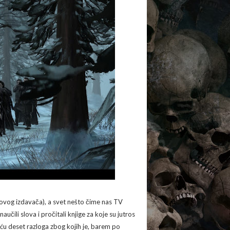
ovog izdavača), a svet nešto čime nas TV
ili slova i pročitali knjige za koje su jutros
šću deset razloga zbog kojih je, barem po