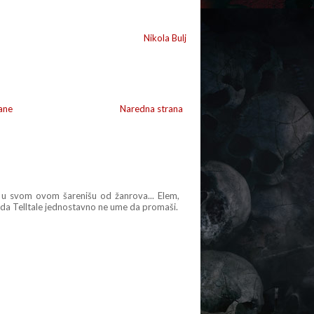
Nikola Bulj
ane
Naredna strana
 u svom ovom šarenišu od žanrova... Elem,
im da Telltale jednostavno ne ume da promaši.