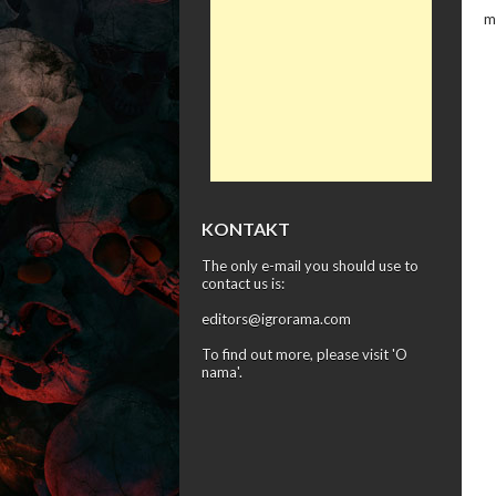
m
KONTAKT
The only e-mail you should use to
contact us is:
editors@igrorama.com
To find out more, please visit '
O
nama
'.