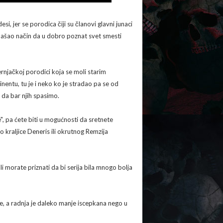
si, jer se porodica čiji su članovi glavni junaci
 našao način da u dobro poznat svet smesti
ernjačkoj porodici koja se moli starim
entu, tu je i neko ko je stradao pa se od
u da bar njih spasimo.
e", pa ćete biti u mogućnosti da sretnete
 kraljice Deneris ili okrutnog Remzija
 morate priznati da bi serija bila mnogo bolja
ke, a radnja je daleko manje iscepkana nego u