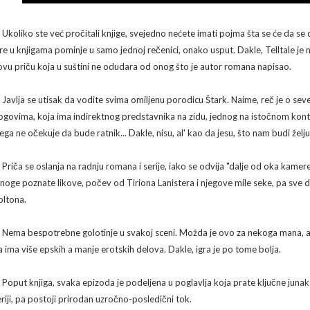
 Ukoliko ste već pročitali knjige, svejedno nećete imati pojma šta se će da se de
gre u knjigama pominje u samo jednoj rečenici, onako usput. Dakle, Telltale je
ovu priču koja u suštini ne odudara od onog što je autor romana napisao.
. Javlja se utisak da vodite svima omiljenu porodicu Štark. Naime, reč je o sev
ogovima, koja ima indirektnog predstavnika na zidu, jednog na istočnom kontin
jega ne očekuje da bude ratnik... Dakle, nisu, al' kao da jesu, što nam budi želj
. Priča se oslanja na radnju romana i serije, iako se odvija "dalje od oka kamer
noge poznate likove, počev od Tiriona Lanistera i njegove mile seke, pa sve do
oltona.
. Nema bespotrebne golotinje u svakoj sceni. Možda je ovo za nekoga mana, ali
a ima više epskih a manje erotskih delova. Dakle, igra je po tome bolja.
. Poput knjiga, svaka epizoda je podeljena u poglavlja koja prate ključne juna
eriji, pa postoji prirodan uzročno-posledični tok.