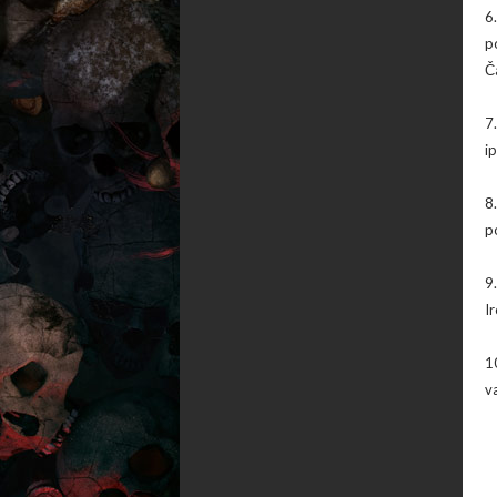
6
p
Č
7.
ip
8
p
9
I
1
v