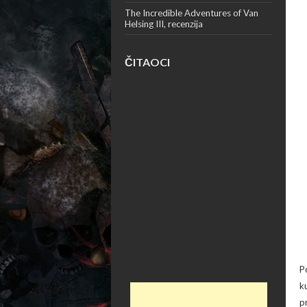
The Incredible Adventures of Van
Helsing III, recenzija
ČITAOCI
P
k
p