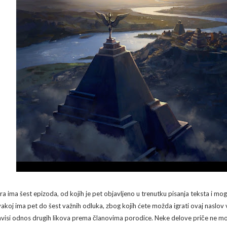
gra ima šest epizoda, od kojih je pet objavljeno u trenutku pisanja teksta i mog
vakoj ima pet do šest važnih odluka, zbog kojih ćete možda igrati ovaj naslov v
avisi odnos drugih likova prema članovima porodice. Neke delove priče ne mo