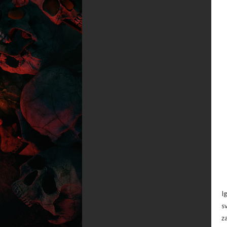
I
s
z