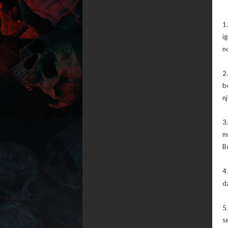
1.
i
n
2
b
n
3
m
B
4
d
5
s